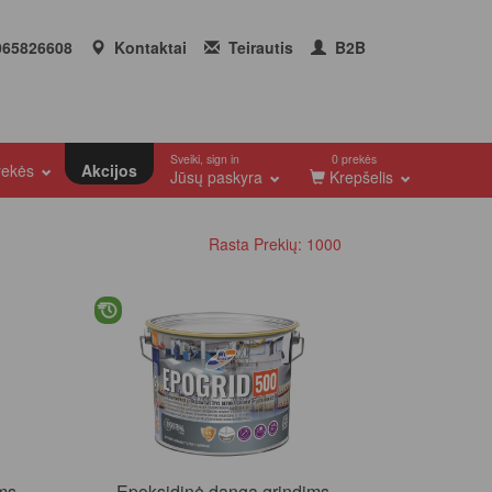
65826608
Kontaktai
Teirautis
B2B
Sveiki, sign in
0 prekės
prekės
Akcijos
Jūsų paskyra
Krepšelis
Rasta Prekių: 1000
ms
Epoksidinė danga grindims