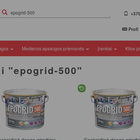
+370
Profi
iagos
Medienos apsaugos priemonės
Įrankiai
Kitos 
ai "epogrid-500"
poksidinė danga grindims
Epoksidinė danga grindi