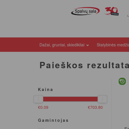
Dažai, gruntai, skiedikliai
Statybinės medž
Paieškos rezultat
Kaina
€
0.09
€
703.80
Gamintojas
E