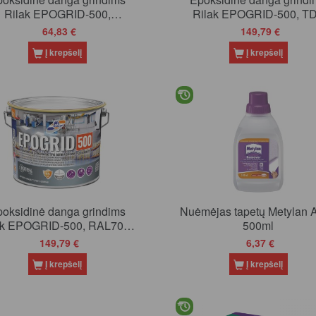
Rilak EPOGRID-500,
Rilak EPOGRID-500, T
RAL7030, 2.7l
(tonuojama), 6.6 l
64,83 €
149,79 €
Į krepšelį
Į krepšelį
poksidinė danga grindims
Nuėmėjas tapetų Metylan Aktiv,
ak EPOGRID-500, RAL7030
500ml
(pilka), 6.6 l
149,79 €
6,37 €
Į krepšelį
Į krepšelį