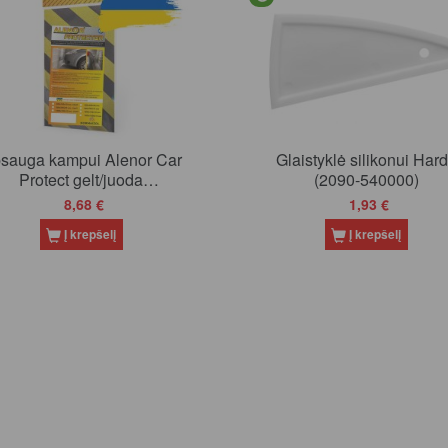
sauga kampui Alenor Car
Glaistyklė silikonui Har
Protect gelt/juoda
(2090-540000)
500x250x20mm (14)
8,68 €
1,93 €
Į krepšelį
Į krepšelį