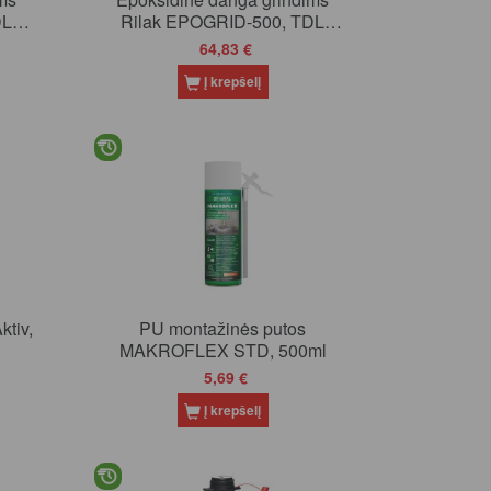
DL
Rilak EPOGRID-500, TDL
(tonuojami), 2.7 l
64,83 €
Į krepšelį
PU montažinės putos
MAKROFLEX STD, 500ml
5,69 €
Į krepšelį