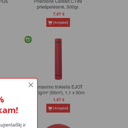
LPDE
Priemonė Ceresit CT99
priešpelėsinė, 500gr.
7,97 €
Į krepšelį
imui
Armavimo tinklelis EJOT
200g/m² (55m²), 1,1 x 50m
%
1,57 €
kam!
Į krepšelį
ienlaiškį ir