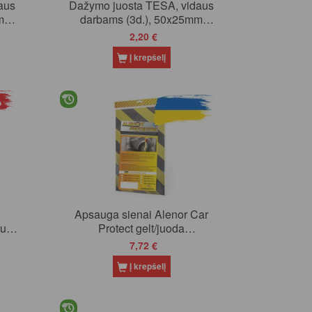
aus
Dažymo juosta TESA, vidaus
m
darbams (3d.), 50x25mm
(51023)
2,20 €
Į krepšelį
%
Apsauga sienai Alenor Car
uodi
Protect gelt/juoda
500x250x20mm (14)
7,72 €
Į krepšelį