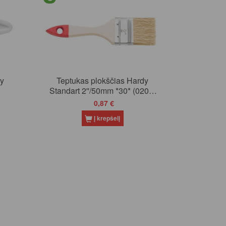
dy
Teptukas plokščias Hardy
Standart 2''/50mm *30* (0200-
300020)
0,87 €
Į krepšelį