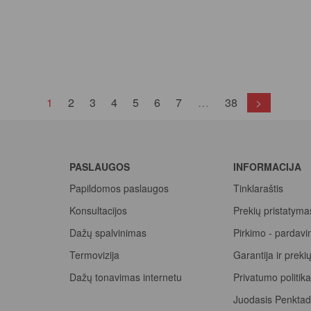
(current)
1
2
3
4
5
6
7
…
38
>
PASLAUGOS
INFORMACIJA
Papildomos paslaugos
Tinklaraštis
Konsultacijos
Prekių pristatyma
Dažų spalvinimas
Pirkimo - pardavi
Termovizija
Garantija ir prek
Dažų tonavimas internetu
Privatumo politik
Juodasis Penktad