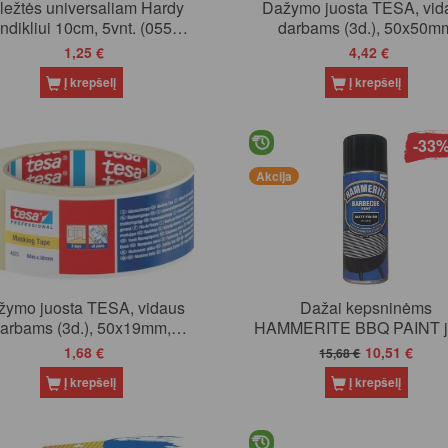
ležtės universaliam Hardy
Dažymo juosta TESA, vid
ndikliui 10cm, 5vnt. (0551-
darbams (3d.), 50x50m
500510)
(51023)
1,25 €
4,42 €
Į krepšelį
Į krepšelį
-33
Akcija
žymo juosta TESA, vidaus
Dažai kepsninėms
arbams (3d.), 50x19mm,
HAMMERITE BBQ PAINT j
(51023)
+600°C 400 ml
1,68 €
10,51 €
15,68 €
Į krepšelį
Į krepšelį