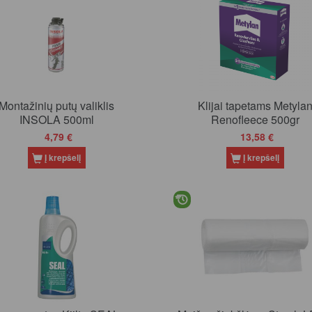
Montažinių putų valiklis
Klijai tapetams Metyla
INSOLA 500ml
Renofleece 500gr
4,79 €
13,58 €
Į krepšelį
Į krepšelį