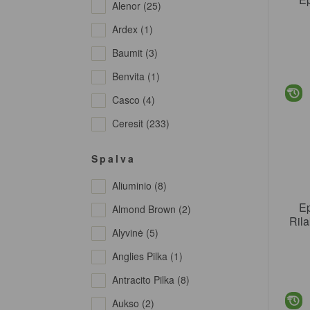
Alenor (25)
Ardex (1)
Baumit (3)
Benvita (1)
Casco (4)
Ceresit (233)
Ceresit - Visage (5)
Spalva
Colorlak (8)
Aliuminio (8)
Colormark (1)
E
Almond Brown (2)
Decomax (1)
Ril
Alyvinė (5)
Ejot (7)
Anglies Pilka (1)
Hammerite (76)
Antracito Pilka (8)
Hardy (234)
Aukso (2)