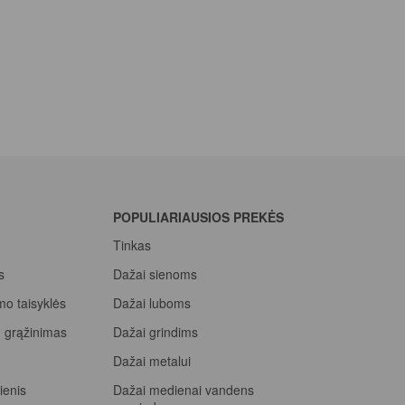
POPULIARIAUSIOS PREKĖS
Tinkas
s
Dažai sienoms
mo taisyklės
Dažai luboms
ių grąžinimas
Dažai grindims
a
Dažai metalui
ienis
Dažai medienai vandens