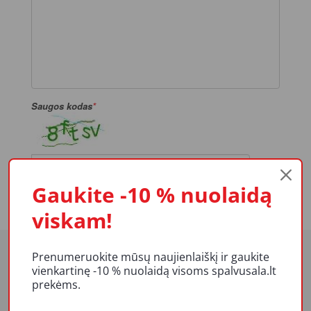
Saugos kodas
Gaukite -10 % nuolaidą
Siųsti
viskam!
Prenumeruokite mūsų naujienlaiškį ir gaukite
vienkartinę -10 % nuolaidą visoms spalvusala.lt
prekėms.
APIE MUS