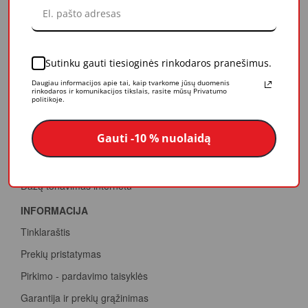
Veikla
Mūsų vertybės
Apdovanojimai
Sutinku gauti tiesioginės rinkodaros pranešimus.
PASLAUGOS
Daugiau informacijos apie tai, kaip tvarkome jūsų duomenis
rinkodaros ir komunikacijos tikslais, rasite mūsų Privatumo
Papildomos paslaugos
politikoje.
Konsultacijos
Gauti -10 % nuolaidą
Dažų spalvinimas
Termovizija
Dažų tonavimas internetu
INFORMACIJA
Tinklaraštis
Prekių pristatymas
Pirkimo - pardavimo taisyklės
Garantija ir prekių grąžinimas