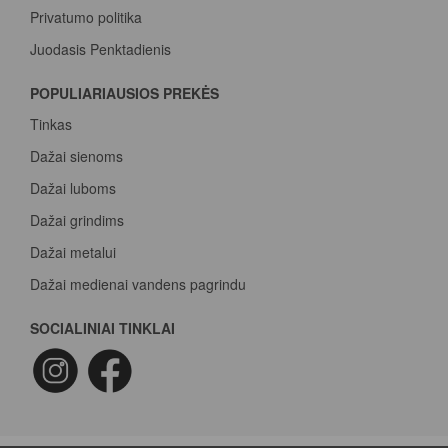
Privatumo politika
Juodasis Penktadienis
Spalvų paletė
POPULIARIAUSIOS PREKĖS
Pirk Sadolin Professional, rink taškus ir atsiimk prizą
Tinkas
Dažai sienoms
Dažai luboms
Dažai grindims
Dažai metalui
Dažai medienai vandens pagrindu
Beicas medienai
SOCIALINIAI TINKLAI
Dažai betonui
Dažymo voleliai
Epoksidiniai dažai
Epoksidinė danga