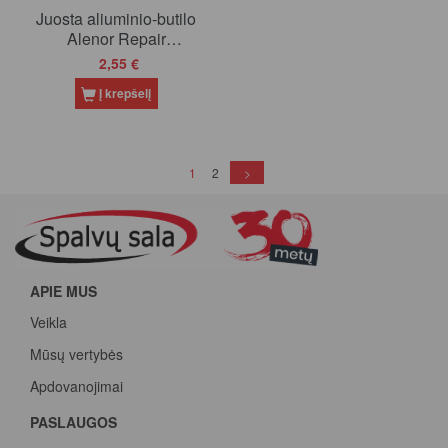
Juosta aliuminio-butilo
Alenor Repair
200x100mm (RAL8017)
2,55 €
(20)
Į krepšelį
(current)
1
2
>
APIE MUS
Veikla
Mūsų vertybės
Apdovanojimai
PASLAUGOS