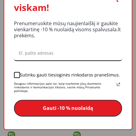
Stiklo audinio tinklelis
Stiklo audinio tinklelis
viskam!
Scley "242", 42 mm x
Scley "242", 42 mm x
45m, (0350-424245)
90 m , (0350-424290)
4,54 €
8,98 €
Prenumeruokite mūsų naujienlaiškį ir gaukite
Į krepšelį
Į krepšelį
vienkartinę -10 % nuolaidą visoms spalvusala.lt
prekėms.
Sutinku gauti tiesioginės rinkodaros pranešimus.
Daugiau informacijos apie tai, kaip tvarkome jūsų duomenis
rinkodaros ir komunikacijos tikslais, rasite mūsų Privatumo
politikoje.
Paviršių armavimo
Juosta butilinė Alenor
audinys (tapetas) Hardy
K2 15mmx15m (8)
Fleece 1m x 50m (0355-
75,90 €
9,73 €
Gauti -10 % nuolaidą
205040)
Į krepšelį
Į krepšelį