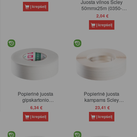
Juosta vilnos Scley
Į krepšelį
50mmx25m (0350-
385025)
2,04 €
Į krepšelį
Popierinė juosta
Popierinė juosta
gipskartonio
kampams Scley
sujungimams Scley
50mm/30m (0390-
6,34 €
23,41 €
50mm/75m *252* (0350-
443050)
Į krepšelį
Į krepšelį
525075)