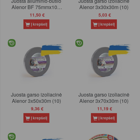
Juosta aliuminio-butilo
Juosta garso izoliacinė
Alenor BF 75mmx10m
Alenor 3x30x30m (10)
(12)
11,50 €
5,03 €
Į krepšelį
Į krepšelį
Juosta garso izoliacinė
Juosta garso izoliacinė
Alenor 3x50x30m (10)
Alenor 3x70x30m (10)
9,36 €
11,19 €
Į krepšelį
Į krepšelį