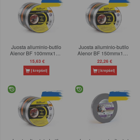
Juosta aliuminio-butilo
Juosta aliuminio-butilo
Alenor BF 100mmx10m
Alenor BF 150mmx10m
(6)
(8)
15,63 €
22,26 €
Į krepšelį
Į krepšelį