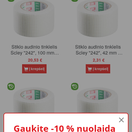
Stiklo audinio tinklelis
Stiklo audinio tinklelis
Scley "242", 100 mm x
Scley "242", 42 mm x
90 m, (0350-421090)
20 m, (0350-424220)
20,53 €
2,31 €
Į krepšelį
Į krepšelį
Gaukite -10 % nuolaidą