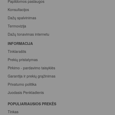
Papildomos paslaugos
Konsultacijos
Dažų spalvinimas
Termovizija
Dažų tonavimas internetu
INFORMACIJA
Tinklaraštis
Prekių pristatymas
Pirkimo - pardavimo taisyklės
Garantija ir prekių grąžinimas
Privatumo politika
Juodasis Penktadienis
Spalvų paletė
POPULIARIAUSIOS PREKĖS
Pirk Sadolin Professional, rink taškus ir atsiimk prizą
Tinkas