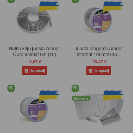
Butilo klijų juosta Alenor
Juosta langams Alenor
Cord 5mmx10m (10)
Internal 100mmx25m
3klij vidinė.
8,67 €
26,47 €
sidabrinė/pilka
Į krepšelį
Į krepšelį
Naujiena