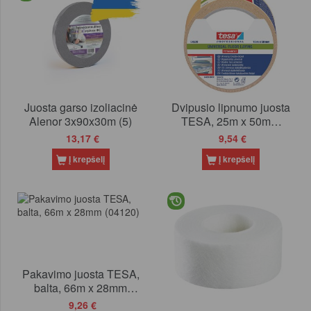
Juosta garso izoliacinė
Dvipusio lipnumo juosta
Alenor 3x90x30m (5)
TESA, 25m x 50mm
(064620)
13,17 €
9,54 €
Į krepšelį
Į krepšelį
Pakavimo juosta TESA,
balta, 66m x 28mm
(04120)
9,26 €