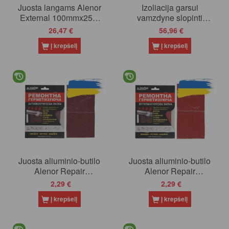
Juosta langams Alenor
Izoliacija garsui
External 100mmx25m
vamzdyne slopinti
3klij. išorinė balta
Alenor NSP Soft PRO
26,47 €
56,96 €
110, 3m
Į krepšelį
Į krepšelį
Juosta aliuminio-butilo
Juosta aliuminio-butilo
Alenor Repair
Alenor Repair
200x100mm (RAL3005)
200x100mm (RAL3011)
2,29 €
2,29 €
(20)
(20)
Į krepšelį
Į krepšelį