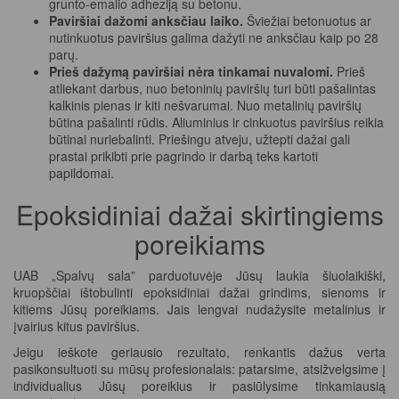
grunto-emalio adheziją su betonu.
Paviršiai dažomi anksčiau laiko.
Šviežiai betonuotus ar
nutinkuotus paviršius galima dažyti ne anksčiau kaip po 28
parų.
Prieš dažymą paviršiai nėra tinkamai nuvalomi.
Prieš
atliekant darbus, nuo betoninių paviršių turi būti pašalintas
kalkinis pienas ir kiti nešvarumai. Nuo metalinių paviršių
būtina pašalinti rūdis. Aliuminius ir cinkuotus paviršius reikia
būtinai nuriebalinti. Priešingu atveju, užtepti dažai gali
prastai prikibti prie pagrindo ir darbą teks kartoti
papildomai.
Epoksidiniai dažai skirtingiems
poreikiams
UAB „Spalvų sala” parduotuvėje Jūsų laukia šiuolaikiški,
kruopščiai ištobulinti epoksidiniai dažai grindims, sienoms ir
kitiems Jūsų poreikiams. Jais lengvai nudažysite metalinius ir
įvairius kitus paviršius.
Jeigu ieškote geriausio rezultato, renkantis dažus verta
pasikonsultuoti su mūsų profesionalais: patarsime, atsižvelgsime į
individualius Jūsų poreikius ir pasiūlysime tinkamiausią