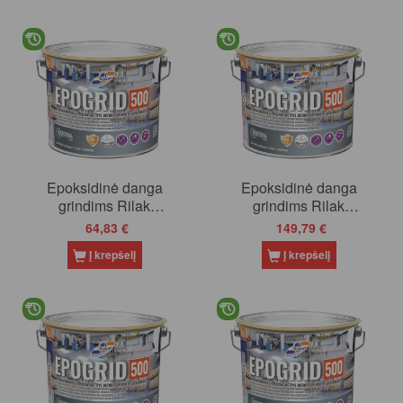
Epoksidinė danga
Epoksidinė danga
grindims Rilak
grindims Rilak
EPOGRID-500, TDL
EPOGRID-500, TDL
64,83 €
149,79 €
(tonuojami), 2.7 l
(tonuojama), 6.6 l
Į krepšelį
Į krepšelį