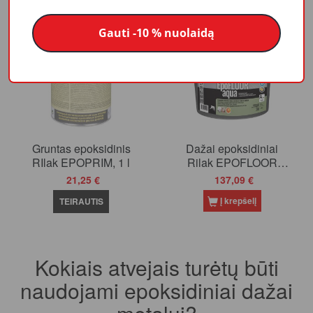
Gauti -10 % nuolaidą
Gruntas epoksidinis
Dažai epoksidiniai
RIlak EPOPRIM, 1 l
Rilak EPOFLOOR
AQUA, bazė C, 9l
21,25 €
137,09 €
Į krepšelį
TEIRAUTIS
Kokiais atvejais turėtų būti
naudojami epoksidiniai dažai