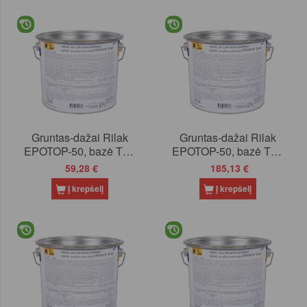
Gruntas-dažai Rilak
Gruntas-dažai Rilak
EPOTOP-50, bazė TAL
EPOTOP-50, bazė TAL
(balta), 2.7 l
(balta), 9 l
59,28 €
185,13 €
Į krepšelį
Į krepšelį