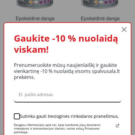
Epoksidinė danga
Epoksidinė danga
grindims Rilak
grindims Rilak
EPOGRID-500,
EPOGRID-500,
64,83 €
149,79 €
Gaukite -10 % nuolaidą
RAL7030, 2.7l
RAL7030 (pilka), 6.6 l
Į krepšelį
Į krepšelį
viskam!
Prenumeruokite mūsų naujienlaiškį ir gaukite
vienkartinę -10 % nuolaidą visoms spalvusala.lt
prekėms.
Gruntas epoksidinis
Gruntas epoksidinis
Rilak EPOPRIM, 3.3 l
Rilak EPOPRIM, 11 l
Sutinku gauti tiesioginės rinkodaros pranešimus.
61,77 €
192,41 €
Daugiau informacijos apie tai, kaip tvarkome jūsų duomenis
rinkodaros ir komunikacijos tikslais, rasite mūsų Privatumo
Į krepšelį
TEIRAUTIS
politikoje.