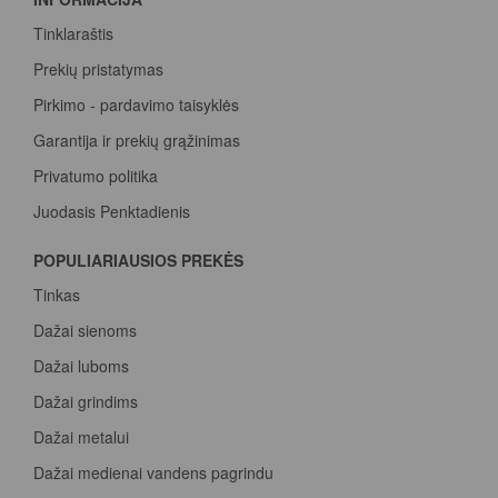
Tinklaraštis
Prekių pristatymas
Pirkimo - pardavimo taisyklės
Garantija ir prekių grąžinimas
Privatumo politika
Juodasis Penktadienis
Spalvų paletė
POPULIARIAUSIOS PREKĖS
Pirk Sadolin Professional, rink taškus ir atsiimk prizą
Tinkas
Dažai sienoms
Dažai luboms
Dažai grindims
Dažai metalui
Dažai medienai vandens pagrindu