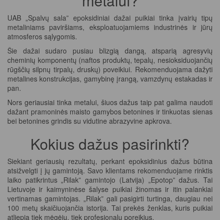
metalui?
UAB „Spalvų sala” epoksidiniai dažai puikiai tinka įvairių tipų
metaliniams paviršiams, eksploatuojamiems industrinės ir jūrų
atmosferos sąlygomis.
Šie dažai sudaro pusiau blizgią dangą, atsparią agresyvių
cheminių komponentų (naftos produktų, tepalų, nesioksiduojančių
rūgščių silpnų tirpalų, druskų) poveikiui. Rekomenduojama dažyti
metalines konstrukcijas, gamybinę įrangą, vamzdynų estakadas ir
pan.
Nors geriausiai tinka metalui, šiuos dažus taip pat galima naudoti
dažant pramoninės maisto gamybos betonines ir tinkuotas sienas
bei betonines grindis su vidutine abrazyvine apkrova.
Kokius dažus pasirinkti?
Siekiant geriausių rezultatų, perkant epoksidinius dažus būtina
atsižvelgti į jų gamintoją. Savo klientams rekomenduojame rinktis
laiko patikrintus „Rilak” gamintojo (Latvija) „Epotop” dažus. Tai
Lietuvoje ir kaimyninėse šalyse puikiai žinomas ir itin palankiai
vertinamas gamintojas. „Rilak” gali pasigirti turtinga, daugiau nei
100 metų skaičiuojančia istorija. Tai prekės ženklas, kuris puikiai
atliepia tiek mėgėjų, tiek profesionalų poreikius.