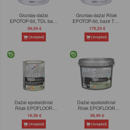
Gruntas-dažai
Gruntas-dažai Rilak
EPOTOP-50, TDL bazė
EPOTOP-50, bazė TDL
(tonuojama), 2.7ltr
(tonuojama), 9 l
56,04 €
175,23 €
Į krepšelį
Į krepšelį
Dažai epoksidiniai
Dažai epoksidiniai
Rilak EPOFLOOR
Rilak EPOFLOOR
AQUA, RAL7040, 0.9ltr
AQUA, RAL7040, 3.6l
16,56 €
58,90 €
Į krepšelį
Į krepšelį