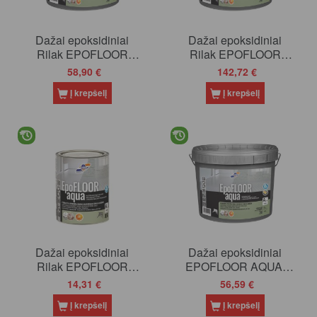
Dažai epoksidiniai
Dažai epoksidiniai
Rilak EPOFLOOR
Rilak EPOFLOOR
AQUA, bazė A, 3.6l
AQUA, bazė A (balti), 9l
58,90 €
142,72 €
Į krepšelį
Į krepšelį
Dažai epoksidiniai
Dažai epoksidiniai
Rilak EPOFLOOR
EPOFLOOR AQUA,
AQUA, bazė C, 0.8l
bazė C, 3.6l
14,31 €
56,59 €
Į krepšelį
Į krepšelį