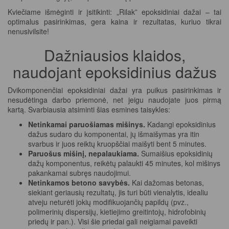
Kviečiame išmėginti ir įsitikinti: „Rilak” epoksidiniai dažai – tai
optimalus pasirinkimas, gera kaina ir rezultatas, kuriuo tikrai
nenusivilsite!
Dažniausios klaidos,
naudojant epoksidinius dažus
Dvikomponenčiai epoksidiniai dažai yra puikus pasirinkimas ir
nesudėtinga darbo priemonė, net jeigu naudojate juos pirmą
kartą. Svarbiausia atsiminti šias esmines taisykles:
Netinkamai paruošiamas mišinys.
Kadangi epoksidinius
dažus sudaro du komponentai, jų išmaišymas yra itin
svarbus ir juos reiktų kruopščiai maišyti bent 5 minutes.
Paruošus mišinį, nepalaukiama.
Sumaišius epoksidinių
dažų komponentus, reikėtų palaukti 45 minutes, kol mišinys
pakankamai subręs naudojimui.
Netinkamos betono savybės.
Kai dažomas betonas,
siekiant geriausių rezultatų, jis turi būti vienalytis, idealiu
atveju neturėti jokių modifikuojančių papildų (pvz.,
polimerinių dispersijų, kietiejimo greitintojų, hidrofobinių
priedų ir pan.). Visi šie priedai gali neigiamai paveikti