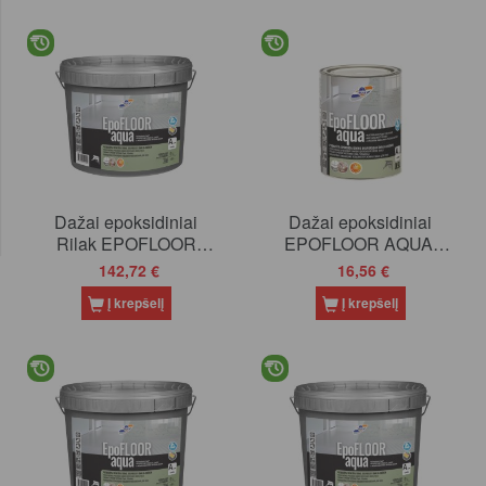
Dažai epoksidiniai
Dažai epoksidiniai
Rilak EPOFLOOR
EPOFLOOR AQUA,
AQUA, RAL7040, 9l
bazė A, 0.9l
142,72 €
16,56 €
Į krepšelį
Į krepšelį