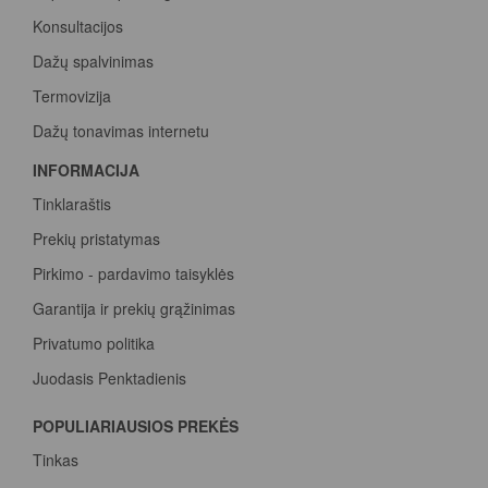
Konsultacijos
Dažų spalvinimas
Termovizija
Dažų tonavimas internetu
INFORMACIJA
Tinklaraštis
Prekių pristatymas
Pirkimo - pardavimo taisyklės
Garantija ir prekių grąžinimas
Privatumo politika
Juodasis Penktadienis
Spalvų paletė
POPULIARIAUSIOS PREKĖS
Pirk Sadolin Professional, rink taškus ir atsiimk prizą
Tinkas