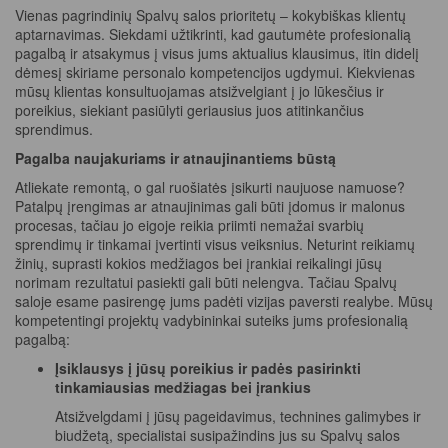
Vienas pagrindinių Spalvų salos prioritetų – kokybiškas klientų
aptarnavimas. Siekdami užtikrinti, kad gautumėte profesionalią
pagalbą ir atsakymus į visus jums aktualius klausimus, itin didelį
dėmesį skiriame personalo kompetencijos ugdymui. Kiekvienas
mūsų klientas konsultuojamas atsižvelgiant į jo lūkesčius ir
poreikius, siekiant pasiūlyti geriausius juos atitinkančius
sprendimus.
Pagalba naujakuriams ir atnaujinantiems būstą
Atliekate remontą, o gal ruošiatės įsikurti naujuose namuose?
Patalpų įrengimas ar atnaujinimas gali būti įdomus ir malonus
procesas, tačiau jo eigoje reikia priimti nemažai svarbių
sprendimų ir tinkamai įvertinti visus veiksnius. Neturint reikiamų
žinių, suprasti kokios medžiagos bei įrankiai reikalingi jūsų
norimam rezultatui pasiekti gali būti nelengva. Tačiau Spalvų
saloje esame pasirengę jums padėti vizijas paversti realybe. Mūsų
kompetentingi projektų vadybininkai suteiks jums profesionalią
pagalbą:
Įsiklausys į jūsų poreikius ir padės pasirinkti
tinkamiausias medžiagas bei įrankius
Atsižvelgdami į jūsų pageidavimus, technines galimybes ir
biudžetą, specialistai susipažindins jus su Spalvų salos