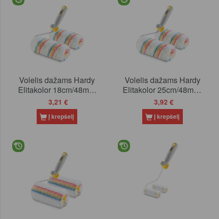
Volelis dažams Hardy
Volelis dažams Hardy
Elitakolor 18cm/48mm
Elitakolor 25cm/48mm,
(0110-224818)
(0110-224825)
3,21 €
3,92 €
Į krepšelį
Į krepšelį