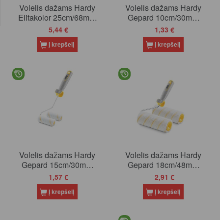
Volelis dažams Hardy
Volelis dažams Hardy
Elitakolor 25cm/68mm
Gepard 10cm/30mm
(0100-226825)
(0120-153010)
5,44 €
1,33 €
Į krepšelį
Į krepšelį
Volelis dažams Hardy
Volelis dažams Hardy
Gepard 15cm/30mm
Gepard 18cm/48mm
(0120-153015)
(0110-154818)
1,57 €
2,91 €
Į krepšelį
Į krepšelį