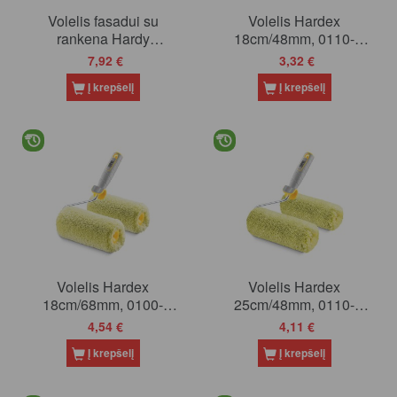
Volelis fasadui su
Volelis Hardex
rankena Hardy
18cm/48mm, 0110-
Elitakolor 18mm/25cm
104818
7,92 €
3,32 €
(0101-226825)
Į krepšelį
Į krepšelį
Volelis Hardex
Volelis Hardex
18cm/68mm, 0100-
25cm/48mm, 0110-
106818
104825
4,54 €
4,11 €
Į krepšelį
Į krepšelį