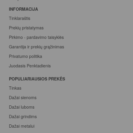
INFORMACIJA
Tinklaraštis
Prekių pristatymas
Pirkimo - pardavimo taisyklės
Garantija ir prekių grąžinimas
Privatumo politika
Juodasis Penktadienis
Spalvų paletė
POPULIARIAUSIOS PREKĖS
Pirk Sadolin Professional, rink taškus ir atsiimk prizą
Tinkas
Dažai sienoms
Dažai luboms
Dažai grindims
Dažai metalui