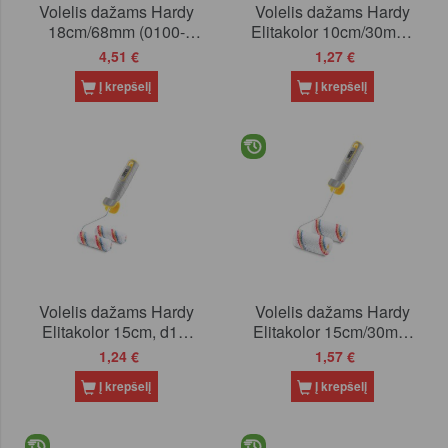
Volelis dažams Hardy
Volelis dažams Hardy
18cm/68mm (0100-
Elitakolor 10cm/30mm,
226818)
(0120-233010)
4,51 €
1,27 €
Į krepšelį
Į krepšelį
Volelis dažams Hardy
Volelis dažams Hardy
Elitakolor 15cm, d15,
Elitakolor 15cm/30mm
2vnt (0123-231515)
(0120-233015)
1,24 €
1,57 €
Į krepšelį
Į krepšelį