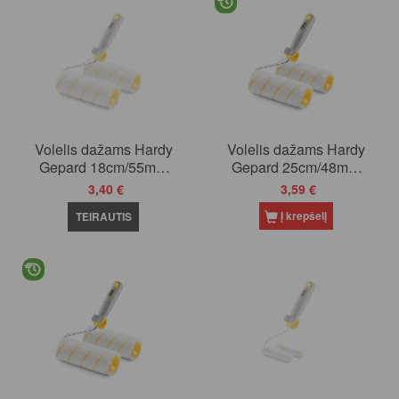
Volelis dažams Hardy
Volelis dažams Hardy
Gepard 18cm/55mm
Gepard 25cm/48mm
(0110-155518)
(0110-154825)
3,40 €
3,59 €
Į krepšelį
TEIRAUTIS