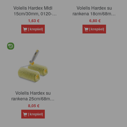
Volelis Hardex Midi
Volelis Hardex su
15cm/30mm, 0120-
rankena 18cm/68mm,
113015
0101-106818
1,63 €
6,80 €
Į krepšelį
Į krepšelį
Volelis Hardex su
rankena 25cm/68mm,
0101-106825
8,05 €
Į krepšelį