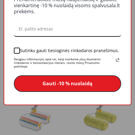
vienkartinę -10 % nuolaidą visoms spalvusala.lt
prekėms.
Sutinku gauti tiesioginės rinkodaros pranešimus.
Volelis dažams Hardy
Volelis fasadui su
Gepard su rankena
rankena Hardy
Daugiau informacijos apie tai, kaip tvarkome jūsų duomenis
25cm/48mm (0111-
Elitakolor 18mm/18cm
rinkodaros ir komunikacijos tikslais, rasite mūsų Privatumo
6,07 €
6,77 €
politikoje.
154825)
(0101-226818)
Į krepšelį
Į krepšelį
Gauti -10 % nuolaidą