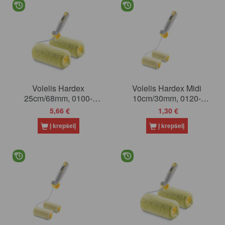
Volelis Hardex
Volelis Hardex Midi
25cm/68mm, 0100-
10cm/30mm, 0120-
106825
113010
5,66 €
1,30 €
Į krepšelį
Į krepšelį