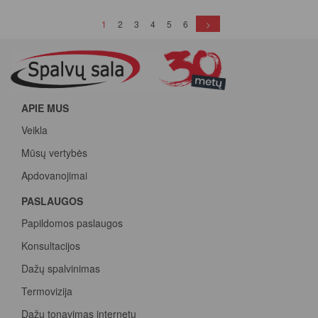
(current)
1
2
3
4
5
6
>
APIE MUS
Veikla
Mūsų vertybės
Apdovanojimai
PASLAUGOS
Papildomos paslaugos
Konsultacijos
Dažų spalvinimas
Termovizija
Dažų tonavimas internetu