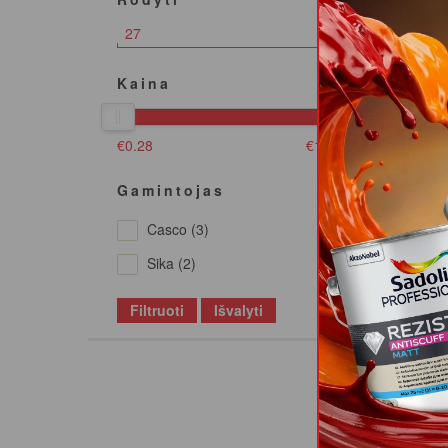
27
M
MP6
Kaina
€
0.28
€
12.03
Gamintojas
Casco (3)
Sika (2)
Filtruoti
Išvalyti
Sand