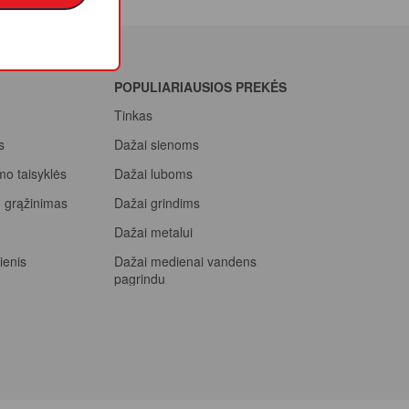
POPULIARIAUSIOS PREKĖS
Tinkas
s
Dažai sienoms
mo taisyklės
Dažai luboms
ių grąžinimas
Dažai grindims
a
Dažai metalui
ienis
Dažai medienai vandens
pagrindu
Beicas medienai
ssional, rink
prizą
Dažai betonui
Dažymo voleliai
Epoksidiniai dažai