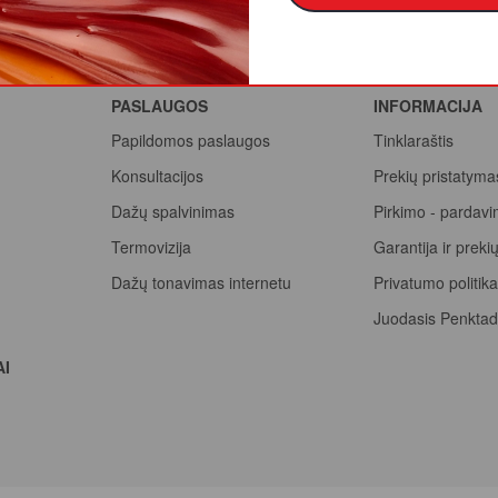
PASLAUGOS
INFORMACIJA
Papildomos paslaugos
Tinklaraštis
Konsultacijos
Prekių pristatyma
Dažų spalvinimas
Pirkimo - pardavi
Termovizija
Garantija ir prek
Dažų tonavimas internetu
Privatumo politik
Juodasis Penktad
Spalvų paletė
AI
Pirk Sadolin Profe
taškus ir atsiimk 