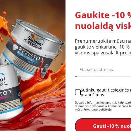
Gaukite -10 
anžetas CASCO Wetstop
Manžetas CASCO Wets
380, vamzdžiams diametru
MP6381, vamzdžiams dia
nuolaidą vis
10-24 mm
32-60mm
4,79 €
7,57 €
Į krepšelį
TEIRAUTIS
Prenumeruokite mūsų nauj
gaukite vienkartinę -10 %
visoms spalvusala.lt pre
Sutinku gauti tiesioginės
pranešimus.
ariklis CQ BOTTNINGSLIST,
Sandariklis CQ BOTTNING
Daugiau informacijos apie tai, kaip tva
20mm
6mm
duomenis rinkodaros ir komunikacijos tik
mūsų Privatumo politikoje.
0,67 €
0,28 €
TEIRAUTIS
TEIRAUTIS
Gauti -10 % nuo