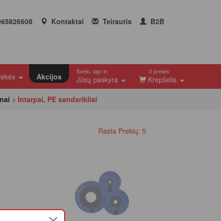
65826608
Kontaktai
Teirautis
B2B
Sveiki, sign in
0 prekės
prekės
Akcijos
Jūsų paskyra
Krepšelis
nai
Intarpai, PE sandarikliai
Rasta Prekių: 5