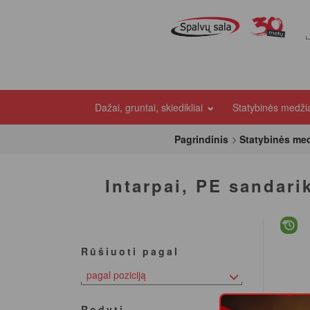
Dažai, gruntai, skiedikliai
Statybinės medž
Pagrindinis
Statybinės me
Intarpai, PE sandarik
Rūšiuoti pagal
pagal poziciją
Rodyti