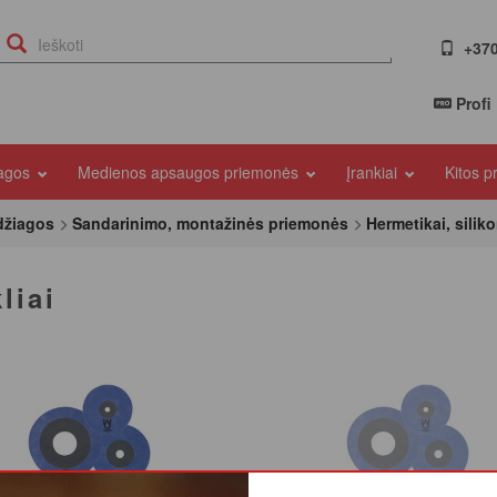
+370
Profi
iagos
Medienos apsaugos priemonės
Įrankiai
Kitos 
džiagos
Sandarinimo, montažinės priemonės
Hermetikai, siliko
liai