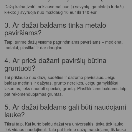
Dažų kaina įvairi, priklausomai nuo jų savybių, gamintojo ir dažų
kiekio: ji svyruoja nuo maždaug 10 eur iki 140 eur.
3. Ar dažai baldams tinka metalo
paviršiams?
Taip, turime dažų visiems pagrindiniams paviršiams – medienai,
metalui, plastikui ir dar daugiau.
4. Ar prieš dažant paviršių būtina
gruntuoti?
Tai priklauso nuo dažų sudėties ir dažomo paviršiaus. Jeigu
baldas medinis ir dažytas, grunto nereikės. Jeigu gamykliškai
lakuotas, teks naudoti specialų gruntą. Plastikiniams baldams taip
pat rekomenduojamas gruntas.
5. Ar dažai baldams gali būti naudojami
lauke?
Tikrai taip. Kai kurie baldų dažai yra universalūs, tinka tiek lauko,
tiek vidaus naudojimui. Taip pat turime dažų, naudojamų tik lauke