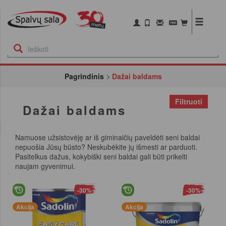
Pagrindinis
Dažai baldams
Filtruoti
Dažai baldams
Namuose užsistovėję ar iš giminaičių paveldėti seni baldai
nepuošia Jūsų būsto? Neskubėkite jų išmesti ar parduoti.
Pasitelkus dažus, kokybiški seni baldai gali būti prikelti
naujam gyvenimui.
-30%
-30%
Akcija
Akcija