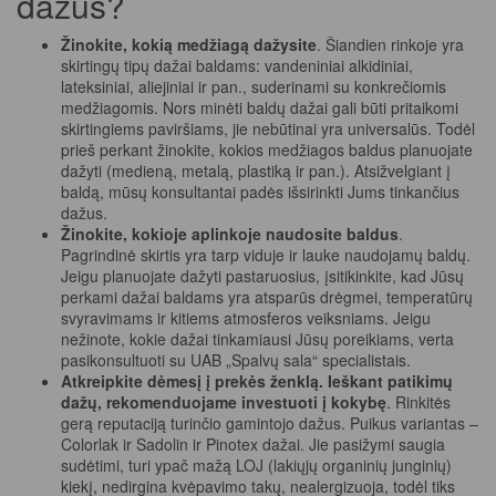
dažus?
Žinokite, kokią medžiagą dažysite
. Šiandien rinkoje yra
skirtingų tipų dažai baldams: vandeniniai alkidiniai,
lateksiniai, aliejiniai ir pan., suderinami su konkrečiomis
medžiagomis. Nors minėti baldų dažai gali būti pritaikomi
skirtingiems paviršiams, jie nebūtinai yra universalūs. Todėl
prieš perkant žinokite, kokios medžiagos baldus planuojate
dažyti (medieną, metalą, plastiką ir pan.). Atsižvelgiant į
baldą, mūsų konsultantai padės išsirinkti Jums tinkančius
dažus.
Žinokite, kokioje aplinkoje naudosite baldus
.
Pagrindinė skirtis yra tarp viduje ir lauke naudojamų baldų.
Jeigu planuojate dažyti pastaruosius, įsitikinkite, kad Jūsų
perkami dažai baldams yra atsparūs drėgmei, temperatūrų
svyravimams ir kitiems atmosferos veiksniams. Jeigu
nežinote, kokie dažai tinkamiausi Jūsų poreikiams, verta
pasikonsultuoti su UAB „Spalvų sala“ specialistais.
Atkreipkite dėmesį į prekės ženklą. Ieškant patikimų
dažų, rekomenduojame investuoti į kokybę
. Rinkitės
gerą reputaciją turinčio gamintojo dažus. Puikus variantas –
Colorlak ir Sadolin ir Pinotex dažai. Jie pasižymi saugia
sudėtimi, turi ypač mažą LOJ (lakiųjų organinių junginių)
kiekį, nedirgina kvėpavimo takų, nealergizuoja, todėl tiks