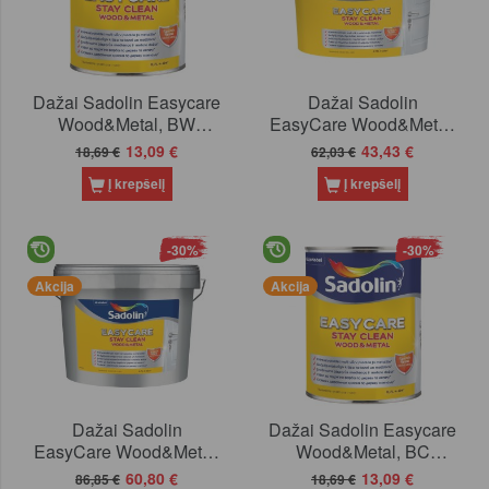
Dažai Sadolin Easycare
Dažai Sadolin
Wood&Metal, BW
EasyCare Wood&Metal,
(balti), 0.7 l
BW (balti), 2.5l
13,09 €
43,43 €
18,69 €
62,03 €
Į krepšelį
Į krepšelį
-30%
-30%
Akcija
Akcija
Dažai Sadolin
Dažai Sadolin Easycare
EasyCare Wood&Metal,
Wood&Metal, BC
BW (balti), 4.7l
(tonuojami), 0.65l
60,80 €
13,09 €
86,85 €
18,69 €