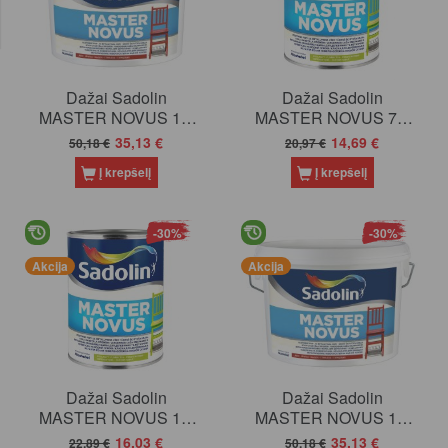
Dažai Sadolin
Dažai Sadolin
MASTER NOVUS 15,
MASTER NOVUS 70,
BC bazė (tonuojami),
BW bazė (balta), 1 l
35,13 €
14,69 €
50,18 €
20,97 €
2.33 l
Į krepšelį
Į krepšelį
-30%
-30%
Akcija
Akcija
Dažai Sadolin
Dažai Sadolin
MASTER NOVUS 15,
MASTER NOVUS 15,
BW bazė (balta), 1 l
BW bazė (balta), 2.5 l
16,03 €
35,13 €
22,89 €
50,18 €