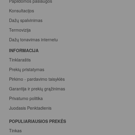
Papildomos paslaugos
Konsultacijos
Dažų spalvinimas
Termovizija
Dažų tonavimas internetu
INFORMACIJA
Tinklaraštis
Prekių pristatymas
Pirkimo - pardavimo taisyklės
Garantija ir prekių grąžinimas
Privatumo politika
Juodasis Penktadienis
Spalvų paletė
POPULIARIAUSIOS PREKĖS
Pirk Sadolin Professional, rink taškus ir atsiimk prizą
Tinkas