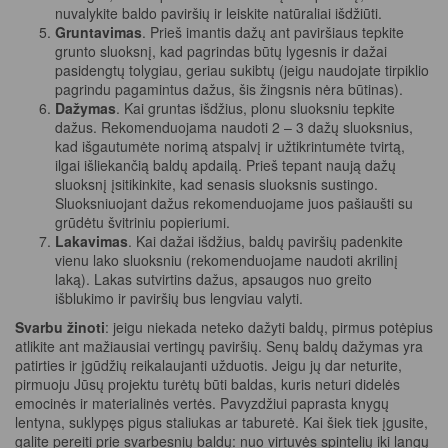
nuvalykite baldo paviršių ir leiskite natūraliai išdžiūti.
Gruntavimas
. Prieš imantis dažų ant paviršiaus tepkite
grunto sluoksnį, kad pagrindas būtų lygesnis ir dažai
pasidengtų tolygiau, geriau sukibtų (jeigu naudojate tirpiklio
pagrindu pagamintus dažus, šis žingsnis nėra būtinas).
Dažymas
. Kai gruntas išdžius, plonu sluoksniu tepkite
dažus. Rekomenduojama naudoti 2 – 3 dažų sluoksnius,
kad išgautumėte norimą atspalvį ir užtikrintumėte tvirtą,
ilgai išliekančią baldų apdailą. Prieš tepant naują dažų
sluoksnį įsitikinkite, kad senasis sluoksnis sustingo.
Sluoksniuojant dažus rekomenduojame juos pašiaušti su
grūdėtu švitriniu popieriumi.
Lakavimas
. Kai dažai išdžius, baldų paviršių padenkite
vienu lako sluoksniu (rekomenduojame naudoti akrilinį
laką). Lakas sutvirtins dažus, apsaugos nuo greito
išblukimo ir paviršių bus lengviau valyti.
Svarbu žinoti
: jeigu niekada neteko dažyti baldų, pirmus potėpius
atlikite ant mažiausiai vertingų paviršių. Senų baldų dažymas yra
patirties ir įgūdžių reikalaujanti užduotis. Jeigu jų dar neturite,
pirmuoju Jūsų projektu turėtų būti baldas, kuris neturi didelės
emocinės ir materialinės vertės. Pavyzdžiui paprasta knygų
lentyna, suklypęs pigus staliukas ar taburetė. Kai šiek tiek įgusite,
galite pereiti prie svarbesnių baldų: nuo virtuvės spintelių iki langų