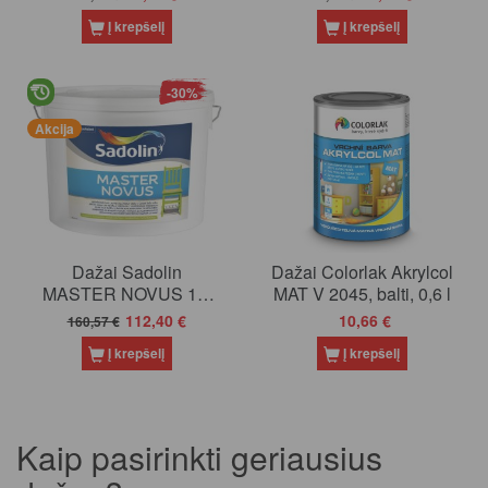
Į krepšelį
Į krepšelį
-30%
Akcija
Dažai Sadolin
Dažai Colorlak Akrylcol
MASTER NOVUS 15,
MAT V 2045, balti, 0,6 l
BW bazė (balta), 10 l
112,40 €
10,66 €
160,57 €
Į krepšelį
Į krepšelį
Kaip pasirinkti geriausius