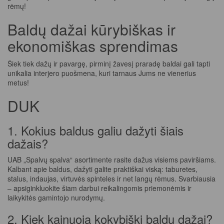
rėmų!
Baldų dažai kūrybiškas ir
ekonomiškas sprendimas
Šiek tiek dažų ir pavargę, pirminį žavesį praradę baldai gali tapti
unikalia interjero puošmena, kuri tarnaus Jums ne vienerius
metus!
DUK
1. Kokius baldus galiu dažyti šiais
dažais?
UAB „Spalvų spalva“ asortimente rasite dažus visiems paviršiams.
Kalbant apie baldus, dažyti galite praktiškai viską: taburetes,
stalus, indaujas, virtuvės spinteles ir net langų rėmus. Svarbiausia
– apsiginkluokite šiam darbui reikalingomis priemonėmis ir
laikykitės gamintojo nurodymų.
2. Kiek kainuoja kokybiški baldų dažai?