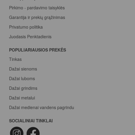
Pirkimo - pardavimo taisyklės
Garantija ir prekių grąžinimas
Privatumo politika
Juodasis Penktadienis
Spalvų paletė
POPULIARIAUSIOS PREKĖS
Pirk Sadolin Professional, rink taškus ir atsiimk prizą
Tinkas
Dažai sienoms
Dažai luboms
Dažai grindims
Dažai metalui
Dažai medienai vandens pagrindu
Beicas medienai
SOCIALINIAI TINKLAI
Dažai betonui