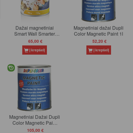
Dažai magnetiniai
Magnetiniai dažai Dupli
Smart Wall Smarter
Color Magnetic Paint 1l
Surfaces, 3m2
65,00 €
52,20 €
Į krepšelį
Į krepšelį
Magnetiniai Dažai Dupli
Color Magnetic Paint
2,5l
105,00 €