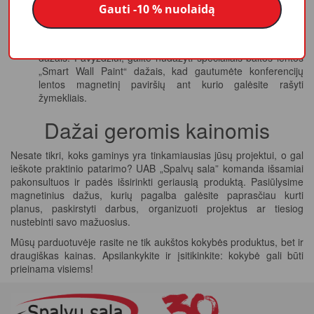
Gauti -10 % nuolaidą
naudojimui praėjus 24 valandoms.
Paviršių padengta magnetiniais dažais, vėliau galima
papildomai padengti bet kokios pageidaujamos spalvos
dažais. Pavyzdžiui, galite nudažyti specialiais baltos lentos
„Smart Wall Paint“ dažais, kad gautumėte konferencijų
lentos magnetinį paviršių ant kurio galėsite rašyti
žymekliais.
Dažai geromis kainomis
Nesate tikri, koks gaminys yra tinkamiausias jūsų projektui, o gal
ieškote praktinio patarimo? UAB „Spalvų sala” komanda išsamiai
pakonsultuos ir padės išsirinkti geriausią produktą. Pasiūlysime
magnetinius dažus, kurių pagalba galėsite paprasčiau kurti
planus, paskirstyti darbus, organizuoti projektus ar tiesiog
nustebinti savo mažuosius.
Mūsų parduotuvėje rasite ne tik aukštos kokybės produktus, bet ir
draugiškas kainas. Apsilankykite ir įsitikinkite: kokybė gali būti
prieinama visiems!