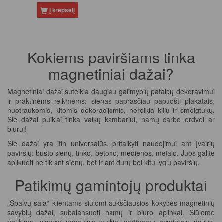
Į krepšelį
Kokiems paviršiams tinka
magnetiniai dažai?
Magnetiniai dažai suteikia daugiau galimybių patalpų dekoravimui
ir praktinėms reikmėms: sienas paprasčiau papuošti plakatais,
nuotraukomis, kitomis dekoracijomis, nereikia klijų ir smeigtukų.
Šie dažai puikiai tinka vaikų kambariui, namų darbo erdvei ar
biurui!
Šie dažai yra itin universalūs, pritaikyti naudojimui ant įvairių
paviršių: būsto sienų, tinko, betono, medienos, metalo. Juos galite
aplikuoti ne tik ant sienų, bet ir ant durų bei kitų lygių paviršių.
Patikimų gamintojų produktai
„Spalvų sala“ klientams siūlomi aukščiausios kokybės magnetinių
savybių dažai, subalansuoti namų ir biuro aplinkai. Siūlome
patikimų, visame pasaulyje puikiai vertinamų gamintojų dažus,