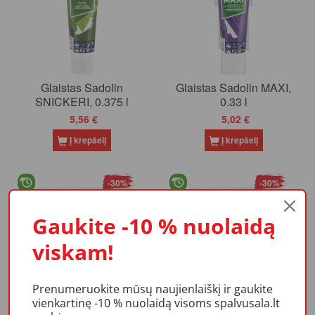
Glaistas Sadolin
Glaistas Sadolin MAXI,
SNICKERI, 0.375 l
0.33 l
5,56 €
5,02 €
Į krepšelį
Į krepšelį
-30%
-30%
Akcija
Akcija
Gaukite -10 % nuolaidą
viskam!
Prenumeruokite mūsų naujienlaiškį ir gaukite
Dažai Sadolin
Dažai Sadolin
vienkartinę -10 % nuolaidą visoms spalvusala.lt
VATRUM, BW bazė
VATRUM, BW bazė