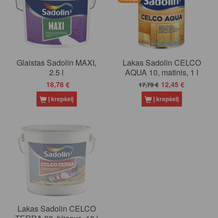
Glaistas Sadolin MAXI,
Lakas Sadolin CELCO
2.5 l
AQUA 10, matinis, 1 l
18,78 €
12,45 €
17,79 €
Į krepšelį
Į krepšelį
Lakas Sadolin CELCO