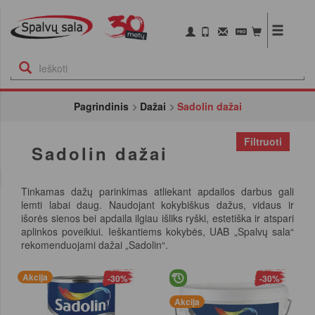
Pagrindinis
Dažai
Sadolin dažai
Filtruoti
Sadolin dažai
Tinkamas dažų parinkimas atliekant apdailos darbus gali
lemti labai daug. Naudojant kokybiškus dažus, vidaus ir
išorės sienos bei apdaila ilgiau išliks ryški, estetiška ir atspari
aplinkos poveikiui. Ieškantiems kokybės, UAB „Spalvų sala“
rekomenduojami dažai „Sadolin“.
Akcija
-30%
-30%
Akcija