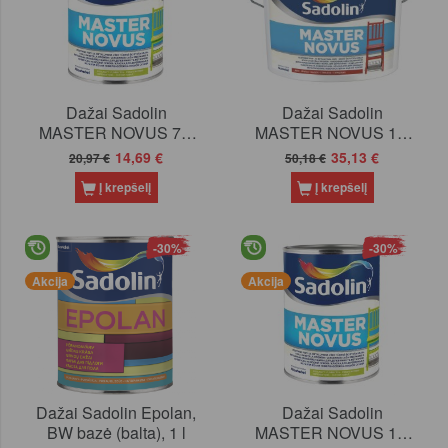
Dažai Sadolin
Dažai Sadolin
MASTER NOVUS 70,
MASTER NOVUS 15,
BW bazė (balta), 1 l
BW bazė (balta), 2.5 l
14,69 €
35,13 €
20,97 €
50,18 €
Į krepšelį
Į krepšelį
-30%
-30%
Akcija
Akcija
Dažai Sadolin Epolan,
Dažai Sadolin
BW bazė (balta), 1 l
MASTER NOVUS 15,