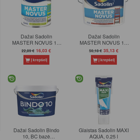
Dažai Sadolin
Dažai Sadolin
MASTER NOVUS 15,
MASTER NOVUS 15,
BC bazė (tonuojami),
BC bazė (tonuojami),
16,03 €
35,13 €
22,89 €
50,18 €
0.93 l
2.33 l
Į krepšelį
Į krepšelį
Dažai Sadolin Bindo
Glaistas Sadolin MAXI
10, BC bazė
AQUA, 0.25 l