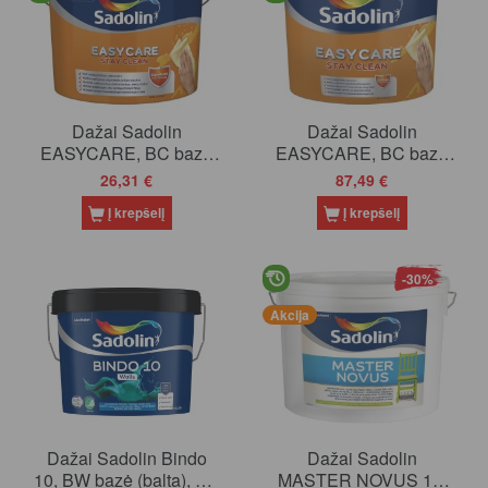
Dažai Sadolin
Dažai Sadolin
EASYCARE, BC bazė
EASYCARE, BC bazė
(tonuojami), 2.33 l
(tonuojami), 9.3 l
26,31 €
87,49 €
Į krepšelį
Į krepšelį
-30%
Akcija
Dažai Sadolin Bindo
Dažai Sadolin
10, BW bazė (balta), 2.5
MASTER NOVUS 15,