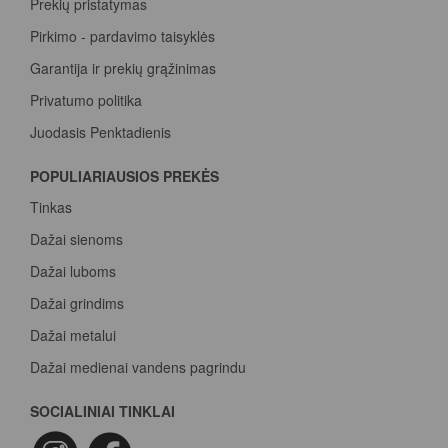
Prekių pristatymas
Pirkimo - pardavimo taisyklės
Garantija ir prekių grąžinimas
Privatumo politika
Juodasis Penktadienis
Spalvų paletė
POPULIARIAUSIOS PREKĖS
Pirk Sadolin Professional, rink taškus ir atsiimk prizą
Tinkas
Dažai sienoms
Dažai luboms
Dažai grindims
Dažai metalui
Dažai medienai vandens pagrindu
Beicas medienai
SOCIALINIAI TINKLAI
Dažai betonui