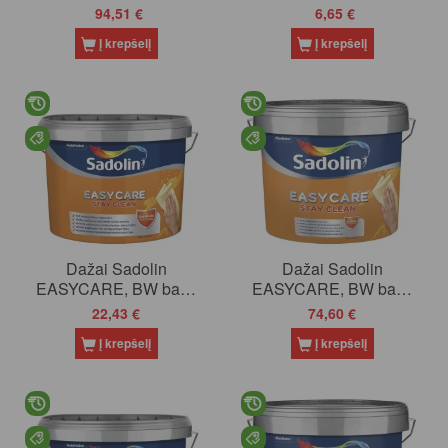
(tonuojami), 9.3 l
94,51 €
6,65 €
Į krepšelį
Į krepšelį
Dažai Sadolin
Dažai Sadolin
EASYCARE, BW bazė
EASYCARE, BW bazė
(balti), 2.5 l
(balti), 10 l
22,43 €
74,60 €
Į krepšelį
Į krepšelį