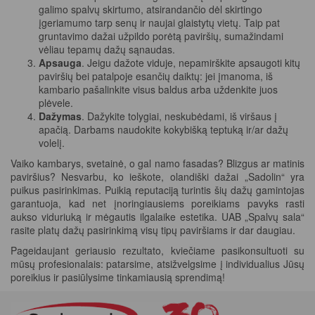
galimo spalvų skirtumo, atsirandančio dėl skirtingo
įgeriamumo tarp senų ir naujai glaistytų vietų. Taip pat
gruntavimo dažai užpildo porėtą paviršių, sumažindami
vėliau tepamų dažų sąnaudas.
Apsauga
. Jeigu dažote viduje, nepamirškite apsaugoti kitų
paviršių bei patalpoje esančių daiktų: jei įmanoma, iš
kambario pašalinkite visus baldus arba uždenkite juos
plėvele.
Dažymas
. Dažykite tolygiai, neskubėdami, iš viršaus į
apačią. Darbams naudokite kokybišką teptuką ir/ar dažų
volelį.
Vaiko kambarys, svetainė, o gal namo fasadas? Blizgus ar matinis
paviršius? Nesvarbu, ko ieškote, olandiški dažai „Sadolin“ yra
puikus pasirinkimas. Puikią reputaciją turintis šių dažų gamintojas
garantuoja, kad net įnoringiausiems poreikiams pavyks rasti
aukso viduriuką ir mėgautis ilgalaike estetika. UAB „Spalvų sala“
rasite platų dažų pasirinkimą visų tipų paviršiams ir dar daugiau.
Pageidaujant geriausio rezultato, kviečiame pasikonsultuoti su
mūsų profesionalais: patarsime, atsižvelgsime į individualius Jūsų
poreikius ir pasiūlysime tinkamiausią sprendimą!