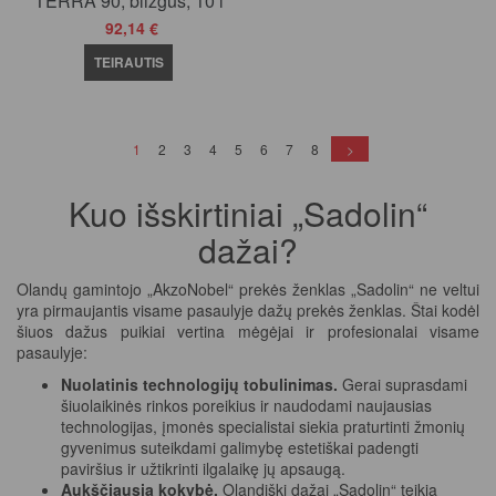
TERRA 90, blizgus, 10 l
92,14 €
TEIRAUTIS
(current)
1
2
3
4
5
6
7
8
>
Kuo išskirtiniai „Sadolin“
dažai?
Olandų gamintojo „AkzoNobel“ prekės ženklas „Sadolin“ ne veltui
yra pirmaujantis visame pasaulyje dažų prekės ženklas. Štai kodėl
šiuos dažus puikiai vertina mėgėjai ir profesionalai visame
pasaulyje:
Nuolatinis technologijų tobulinimas.
Gerai suprasdami
šiuolaikinės rinkos poreikius ir naudodami naujausias
technologijas, įmonės specialistai siekia praturtinti žmonių
gyvenimus suteikdami galimybę estetiškai padengti
paviršius ir užtikrinti ilgalaikę jų apsaugą.
Aukščiausia kokybė.
Olandiški dažai „Sadolin“ teikia