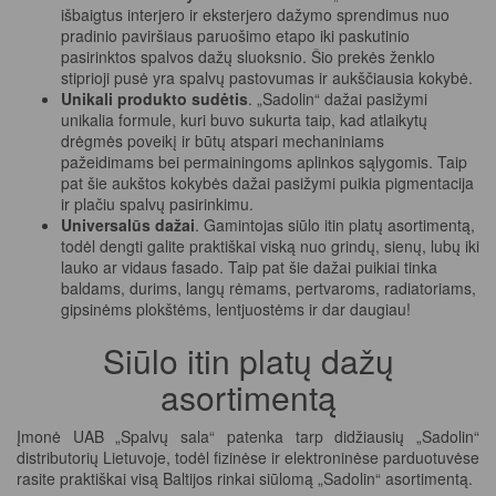
išbaigtus interjero ir eksterjero dažymo sprendimus nuo
pradinio paviršiaus paruošimo etapo iki paskutinio
pasirinktos spalvos dažų sluoksnio. Šio prekės ženklo
stiprioji pusė yra spalvų pastovumas ir aukščiausia kokybė.
Unikali produkto sudėtis
. „Sadolin“ dažai pasižymi
unikalia formule, kuri buvo sukurta taip, kad atlaikytų
drėgmės poveikį ir būtų atspari mechaniniams
pažeidimams bei permainingoms aplinkos sąlygomis. Taip
pat šie aukštos kokybės dažai pasižymi puikia pigmentacija
ir plačiu spalvų pasirinkimu.
Universalūs dažai
. Gamintojas siūlo itin platų asortimentą,
todėl dengti galite praktiškai viską nuo grindų, sienų, lubų iki
lauko ar vidaus fasado. Taip pat šie dažai puikiai tinka
baldams, durims, langų rėmams, pertvaroms, radiatoriams,
gipsinėms plokštėms, lentjuostėms ir dar daugiau!
Siūlo itin platų dažų
asortimentą
Įmonė UAB „Spalvų sala“ patenka tarp didžiausių „Sadolin“
distributorių Lietuvoje, todėl fizinėse ir elektroninėse parduotuvėse
rasite praktiškai visą Baltijos rinkai siūlomą „Sadolin“ asortimentą.