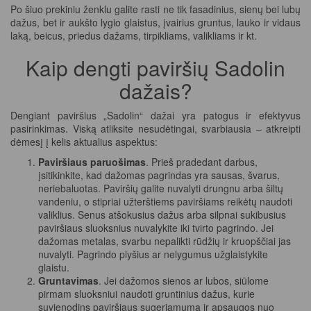
Po šiuo prekiniu ženklu galite rasti ne tik fasadinius, sienų bei lubų
dažus, bet ir aukšto lygio glaistus, įvairius gruntus, lauko ir vidaus
laką, beicus, priedus dažams, tirpikliams, valikliams ir kt.
Kaip dengti paviršių Sadolin
dažais?
Dengiant paviršius „Sadolin“ dažai yra patogus ir efektyvus
pasirinkimas. Viską atliksite nesudėtingai, svarbiausia – atkreipti
dėmesį į kelis aktualius aspektus:
Paviršiaus paruošimas
. Prieš pradedant darbus,
įsitikinkite, kad dažomas pagrindas yra sausas, švarus,
neriebaluotas. Paviršių galite nuvalyti drungnu arba šiltų
vandeniu, o stipriai užterštiems paviršiams reikėtų naudoti
valiklius. Senus atšokusius dažus arba silpnai sukibusius
paviršiaus sluoksnius nuvalykite iki tvirto pagrindo. Jei
dažomas metalas, svarbu nepalikti rūdžių ir kruopščiai jas
nuvalyti. Pagrindo plyšius ar nelygumus užglaistykite
glaistu.
Gruntavimas
. Jei dažomos sienos ar lubos, siūlome
pirmam sluoksniui naudoti gruntinius dažus, kurie
suvienodins paviršiaus sugeriamumą ir apsaugos nuo