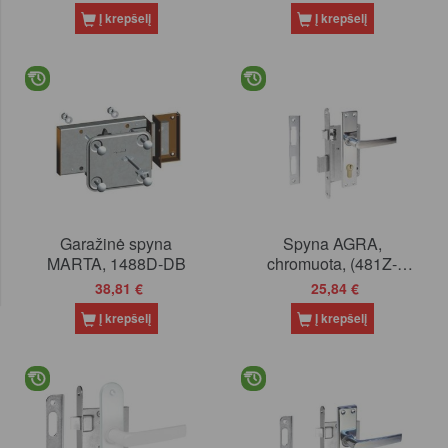
Į krepšelį
Į krepšelį
Garažinė spyna
Spyna AGRA,
MARTA, 1488D-DB
chromuota, (481Z-
34802/C-73)
38,81 €
25,84 €
Į krepšelį
Į krepšelį