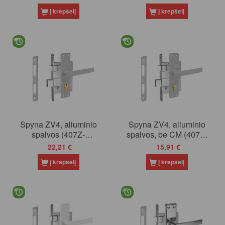
24/-BB)
Į krepšelį
Į krepšelį
Spyna ZV4, aliuminio
Spyna ZV4, aliuminio
spalvos (407Z-
spalvos, be CM (407Z-
35801/26-43)
35801/26)
22,21 €
15,91 €
Į krepšelį
Į krepšelį