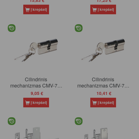
Į krepšelį
Į krepšelį
Cilindrinis
Cilindrinis
mechanizmas CMV-73-
mechanizmas CMV-76-
60 (3 rakt)
60 (6 rakt)
9,05 €
10,41 €
Į krepšelį
Į krepšelį