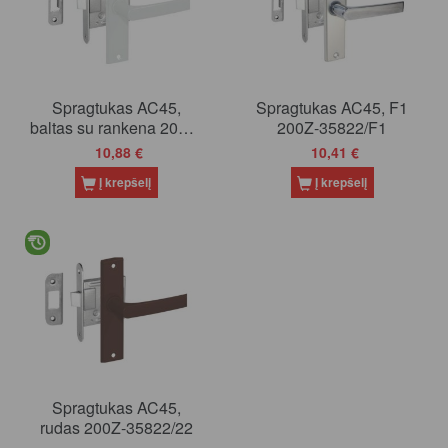
Spragtukas AC45,
Spragtukas AC45, F1
baltas su rankena 200Z-
200Z-35822/F1
35822/2
10,88 €
10,41 €
Į krepšelį
Į krepšelį
Spragtukas AC45,
rudas 200Z-35822/22