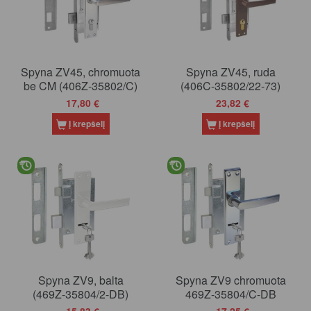
Spyna ZV45, chromuota
Spyna ZV45, ruda
be CM (406Z-35802/C)
(406C-35802/22-73)
17,80 €
23,82 €
Į krepšelį
Į krepšelį
Spyna ZV9, balta
Spyna ZV9 chromuota
(469Z-35804/2-DB)
469Z-35804/C-DB
15,83 €
17,25 €