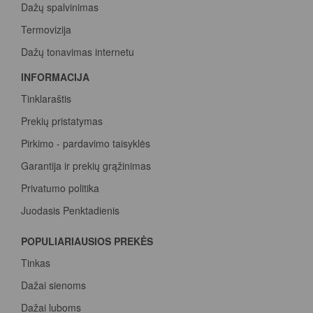
Dažų spalvinimas
Termovizija
Dažų tonavimas internetu
INFORMACIJA
Tinklaraštis
Prekių pristatymas
Pirkimo - pardavimo taisyklės
Garantija ir prekių grąžinimas
Privatumo politika
Juodasis Penktadienis
Spalvų paletė
POPULIARIAUSIOS PREKĖS
Pirk Sadolin Professional, rink taškus ir atsiimk prizą
Tinkas
Dažai sienoms
Dažai luboms