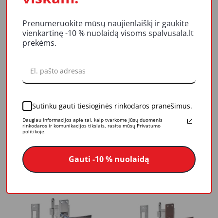
Į krepšelį
Į krepšelį
Prenumeruokite mūsų naujienlaiškį ir gaukite
vienkartinę -10 % nuolaidą visoms spalvusala.lt
prekėms.
Sutinku gauti tiesioginės rinkodaros pranešimus.
Daugiau informacijos apie tai, kaip tvarkome jūsų duomenis
Spyna ZV45, balta
Spyna ZV45, chromuota
rinkodaros ir komunikacijos tikslais, rasite mūsų Privatumo
(406C-35802/2-73)
(406Z-35802/C-73)
politikoje.
23,82 €
24,54 €
Gauti -10 % nuolaidą
Į krepšelį
Į krepšelį