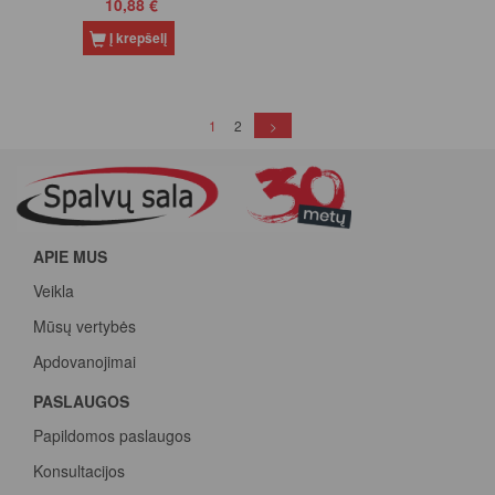
10,88 €
Į krepšelį
(current)
1
2
>
APIE MUS
Veikla
Mūsų vertybės
Apdovanojimai
PASLAUGOS
Papildomos paslaugos
Konsultacijos