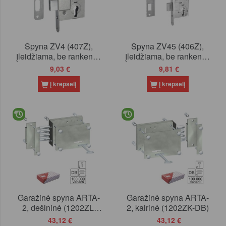
Spyna ZV4 (407Z),
Spyna ZV45 (406Z),
įleidžiama, be rankenos
įleidžiama, be rankenos
ir užrakto
ir užrakto
9,03 €
9,81 €
Į krepšelį
Į krepšelį
Garažinė spyna ARTA-
Garažinė spyna ARTA-
2, dešininė (1202ZL-
2, kairinė (1202ZK-DB)
DB)
43,12 €
43,12 €