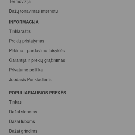
Termovizija
Dažų tonavimas internetu
INFORMACIJA
Tinklaraštis
Prekių pristatymas
Pirkimo - pardavimo taisyklės
Garantija ir prekių grąžinimas
Privatumo politika
Juodasis Penktadienis
Spalvų paletė
POPULIARIAUSIOS PREKĖS
Pirk Sadolin Professional, rink taškus ir atsiimk prizą
Tinkas
Dažai sienoms
Dažai luboms
Dažai grindims