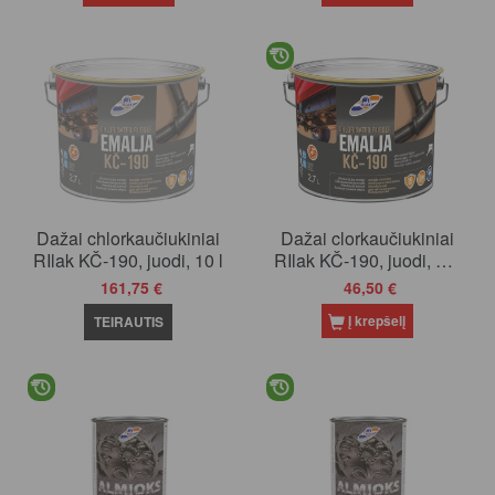
Dažai chlorkaučiukiniai
Dažai clorkaučiukiniai
RIlak KČ-190, juodi, 10 l
RIlak KČ-190, juodi, 2.7
l
161,75 €
46,50 €
Į krepšelį
TEIRAUTIS