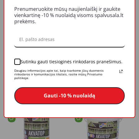
Prenumeruokite mūsų naujienlaiškį ir gaukite
vienkartinę -10 % nuolaidą visoms spalvusala.lt
prekėms.
Sutinku gauti tiesioginės rinkodaros pranešimus.
Dažai Rilak AKVATOP,
Dažai Rilak AKVATOP,
Daugiau informacijos apie tai, kaip tvarkome jūsų duomenis
rudi tamsiai, 3.6 l
rudi tamsiai, 9 l
rinkodaros ir komunikacijos tikslais, rasite mūsų Privatumo
politikoje.
25,46 €
60,87 €
Į krepšelį
Į krepšelį
Gauti -10 % nuolaidą