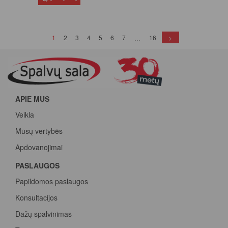
(current)
1
2
3
4
5
6
7
16
>
…
APIE MUS
Veikla
Mūsų vertybės
Apdovanojimai
PASLAUGOS
Papildomos paslaugos
Konsultacijos
Dažų spalvinimas