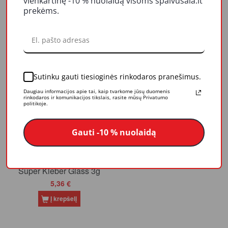
vienkartinę -10 % nuolaidą visoms spalvusala.lt
Klijai LOCTITE Super
Klijai LOCTITE Super
prekėms.
Bond All Plastics 2g +
Bond Mini Trio 3x1g
4ml
5,98 €
2,77 €
Į krepšelį
Į krepšelį
Sutinku gauti tiesioginės rinkodaros pranešimus.
Daugiau informacijos apie tai, kaip tvarkome jūsų duomenis
rinkodaros ir komunikacijos tikslais, rasite mūsų Privatumo
politikoje.
Gauti -10 % nuolaidą
Klijai stiklui LOCTITE
Super Kleber Glass 3g
5,36 €
Į krepšelį