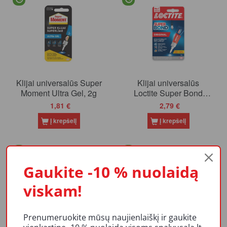
Klijai universalūs Super
Klijai universalūs
Moment Ultra Gel, 2g
Loctite Super Bond
Original Gel 4gr (12)
1,81 €
2,79 €
Į krepšelį
Į krepšelį
Gaukite -10 % nuolaidą
viskam!
Prenumeruokite mūsų naujienlaiškį ir gaukite