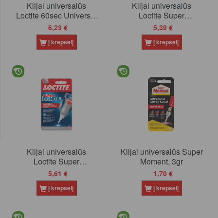
Klijai universalūs
Klijai universalūs
Loctite 60sec Universal
Loctite Super
Glue, 20g
Attack/Bond Precision,
6,23 €
5,39 €
5g
Į krepšelį
Į krepšelį
Klijai universalūs
Klijai universalūs Super
Loctite Super
Moment, 3gr
Attack/Bond Control, 3g
5,61 €
1,70 €
Į krepšelį
Į krepšelį