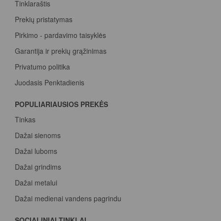
Tinklaraštis
Prekių pristatymas
Pirkimo - pardavimo taisyklės
Garantija ir prekių grąžinimas
Privatumo politika
Juodasis Penktadienis
Spalvų paletė
POPULIARIAUSIOS PREKĖS
Pirk Sadolin Professional, rink taškus ir atsiimk prizą
Tinkas
Dažai sienoms
Dažai luboms
Dažai grindims
Dažai metalui
Dažai medienai vandens pagrindu
Beicas medienai
SOCIALINIAI TINKLAI