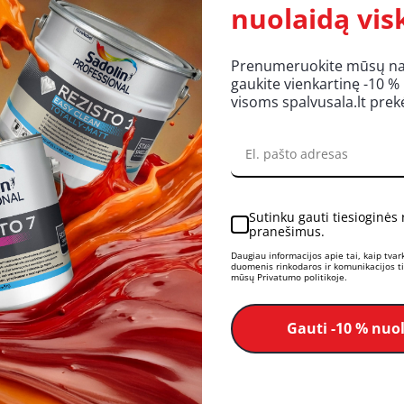
nuolaidą vis
Prenumeruokite mūsų nauj
gaukite vienkartinę -10 %
visoms spalvusala.lt pre
Sutinku gauti tiesioginės
pranešimus.
Daugiau informacijos apie tai, kaip tva
duomenis rinkodaros ir komunikacijos tik
mūsų Privatumo politikoje.
Gauti -10 % nuo
PASLAUGOS
INFORMACIJA
Papildomos paslaugos
Tinklaraštis