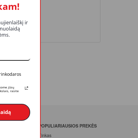
kam!
ienlaiškį ir
 nuolaidą
kėms.
 rinkodaros
rkome jūsų
slais, rasite
laidą
POPULIARIAUSIOS PREKĖS
Tinkas