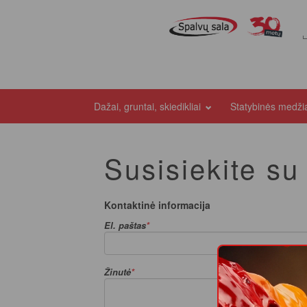
Dažai, gruntai, skiedikliai
Statybinės medž
Susisiekite s
Kontaktinė informacija
El. paštas
Žinutė