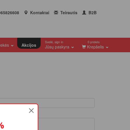
65826608
Kontaktai
Teirautis
B2B
Sveiki, sign in
0 prekės
prekės
Akcijos
Jūsų paskyra
Krepšelis
%