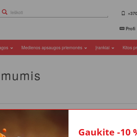
+370
Profi
iagos
Medienos apsaugos priemonės
Įrankiai
Kitos 
u mumis
Gaukite -10 