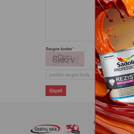
Saugos kodas
Siųsti
APIE MUS
Veikla