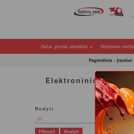
Dažai, gruntai, skiedikliai
Statybinės medž
Pagrindinis
Įrankiai
Elektroninis gulsčiu
Nėra rez
Rodyti
27
Filtruoti
Išvalyti