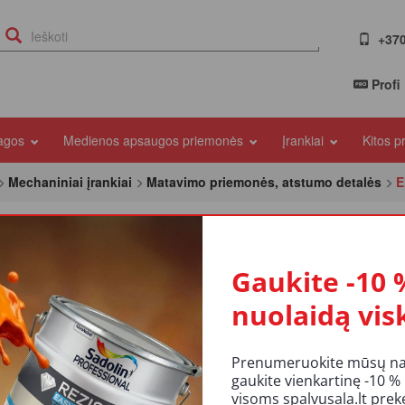
+370
Profi
iagos
Medienos apsaugos priemonės
Įrankiai
Kitos 
Mechaniniai įrankiai
Matavimo priemonės, atstumo detalės
E
kas
Gaukite -10 
ultatų
nuolaidą vis
Prenumeruokite mūsų nauj
gaukite vienkartinę -10 %
visoms spalvusala.lt pre