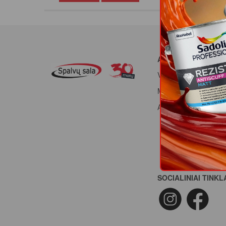
APIE MUS
Veikla
Mūsų vertybės
Apdovanojimai
SOCIALINIAI TINKL