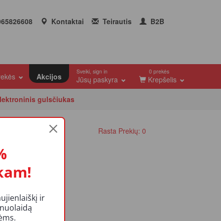
65826608
Kontaktai
Teirautis
B2B
Sveiki, sign in
0 prekės
prekės
Akcijos
Jūsų paskyra
Krepšelis
lektroninis gulsčiukas
Rasta Prekių: 0
%
kam!
ienlaiškį ir
 nuolaidą
kėms.