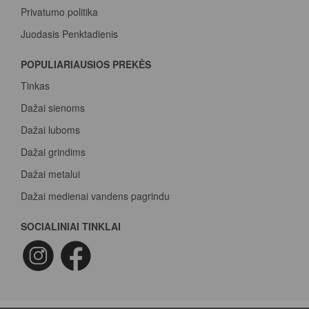
Privatumo politika
Juodasis Penktadienis
Spalvų paletė
POPULIARIAUSIOS PREKĖS
Pirk Sadolin Professional, rink taškus ir atsiimk prizą
Tinkas
Dažai sienoms
Dažai luboms
Dažai grindims
Dažai metalui
Dažai medienai vandens pagrindu
Beicas medienai
SOCIALINIAI TINKLAI
Dažai betonui
Dažymo voleliai
Epoksidiniai dažai
Epoksidinė danga