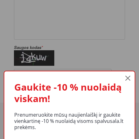
Saugos kodas
Gaukite -10 % nuolaidą
Siųsti
viskam!
Prenumeruokite mūsų naujienlaiškį ir gaukite
vienkartinę -10 % nuolaidą visoms spalvusala.lt
prekėms.
APIE MUS