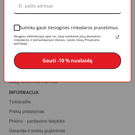
Veikla
Mūsų vertybės
Apdovanojimai
Sutinku gauti tiesioginės rinkodaros pranešimus.
PASLAUGOS
Daugiau informacijos apie tai, kaip tvarkome jūsų duomenis
rinkodaros ir komunikacijos tikslais, rasite mūsų Privatumo
Papildomos paslaugos
politikoje.
Konsultacijos
Gauti -10 % nuolaidą
Dažų spalvinimas
Termovizija
Dažų tonavimas internetu
INFORMACIJA
Tinklaraštis
Prekių pristatymas
Pirkimo - pardavimo taisyklės
Garantija ir prekių grąžinimas