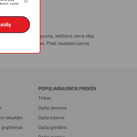
slais, rasite
laidą
na aukštą darbo efektyvumą, leidžiantį vieną ciklą
limui ir lengvai valomas. Prieš naudojant pirmą
s dengimo liekanos.
POPULIARIAUSIOS PREKĖS
Tinkas
s
Dažai sienoms
mo taisyklės
Dažai luboms
ių grąžinimas
Dažai grindims