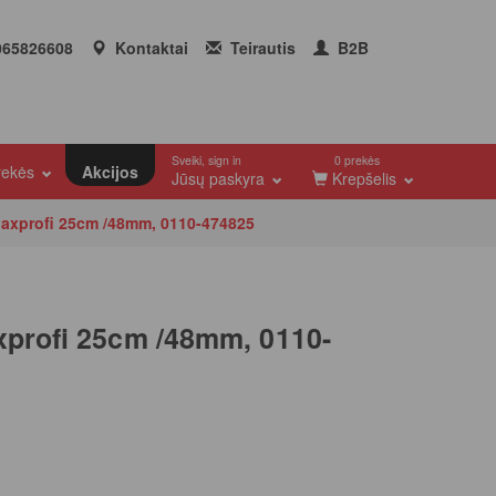
65826608
Kontaktai
Teirautis
B2B
Sveiki, sign in
0 prekės
prekės
Akcijos
Jūsų paskyra
Krepšelis
Maxprofi 25cm /48mm, 0110-474825
xprofi 25cm /48mm, 0110-