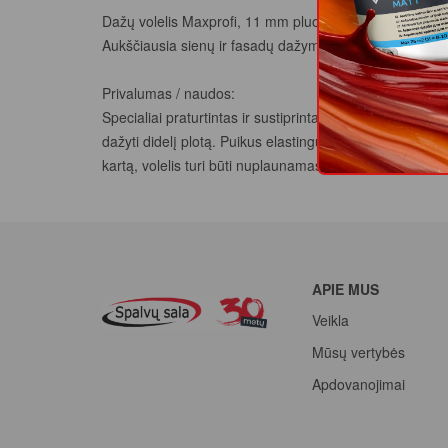
Dažų volelis Maxprofi, 11 mm pluošto aukštis, poliami
Aukščiausia sienų ir fasadų dažymo klasė.
Privalumas / naudos:
Specialiai praturtintas ir sustiprintas poliamido audin
dažyti didelį plotą. Puikus elastingumas užtikrina ypač
kartą, volelis turi būti nuplaunamas muiluotu vandeniu
APIE MUS
Veikla
Mūsų vertybės
Apdovanojimai