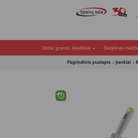
Dažai, gruntai, skiedikliai
Statybinės medž
Pagrindinis puslapis
Įrankiai
M