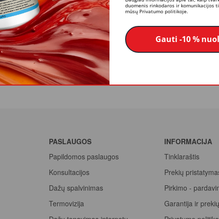
duomenis rinkodaros ir komunikacijos tik
das
mūsų Privatumo politikoje.
Gauti -10 % nuo
io dangtelis. Optimalus sugeriamumas ir tolygus dažų išsiskyrimas užtikri
 sklandų sluoksnį ir vienodą dažymo efektą. Volelis yra ypač atsparus di
 ir išdžiovintas. Dėl to bus pašalintos visos gamybos metu susidariusio
PASLAUGOS
INFORMACIJA
Papildomos paslaugos
Tinklaraštis
Konsultacijos
Prekių pristatyma
Dažų spalvinimas
Pirkimo - pardavi
Termovizija
Garantija ir prek