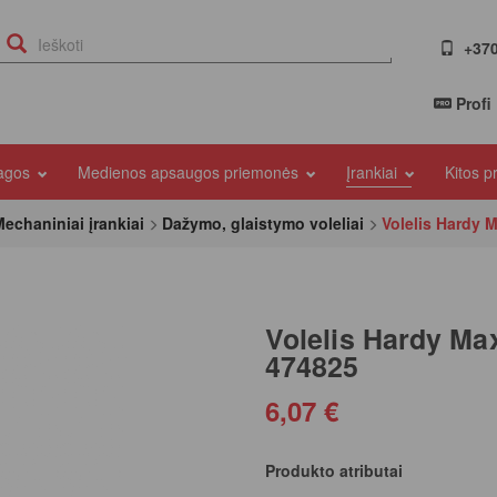
+370
Profi
iagos
Medienos apsaugos priemonės
Įrankiai
Kitos 
echaniniai įrankiai
Dažymo, glaistymo voleliai
Volelis Hardy 
Volelis Hardy Ma
474825
6,07 €
Produkto atributai