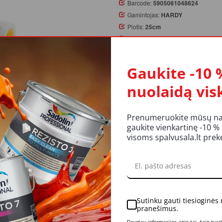
Barcode:
5905061048624
Gamintojas:
HARDY
Plotis:
25cm
Ypatybės:
Lygiems paviršiams
Likutis:
Yra
Gaukite -10 
Užsakymą pateikus iki 14 val.
nuolaidą vis
atsiėmimas galimas parduotuv
Prenumeruokite mūsų nauj
KIEKIS:
gaukite vienkartinę -10 %
Į KREP
visoms spalvusala.lt pre
UKTO APRAŠYMAS
REITINGAI IR ATSILIEPIMAI
LI
Sutinku gauti tiesioginės
pranešimus.
Daugiau informacijos apie tai, kaip tva