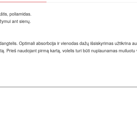
štis, poliamidas.
žymui ant sienų.
io dangtelis. Optimali absorbcija ir vienodas dažų išsiskyrimas užtikrin
ą. Prieš naudojant pirmą kartą, volelis turi būti nuplaunamas muiluotu v