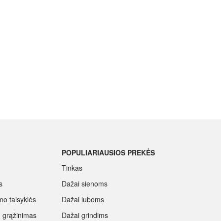
POPULIARIAUSIOS PREKĖS
Tinkas
s
Dažai sienoms
mo taisyklės
Dažai luboms
ių grąžinimas
Dažai grindims