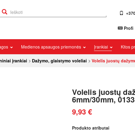
+370
Profi
iagos
Medienos apsaugos priemonės
Įrankiai
Kitos 
iniai įrankiai
Dažymo, glaistymo voleliai
Volelis juostų dažy
Volelis juostų d
6mm/30mm, 0133
9,93 €
Produkto atributai