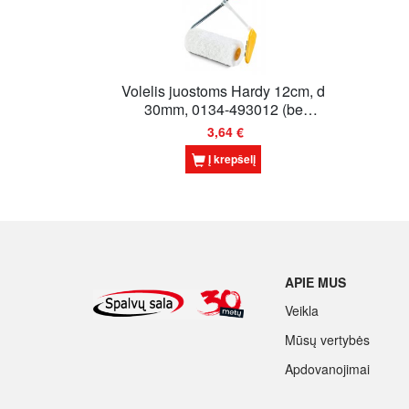
Volelis juostoms Hardy 12cm, d
30mm, 0134-493012 (be
rankenos)
3,64 €
Į krepšelį
APIE MUS
Veikla
Mūsų vertybės
Apdovanojimai