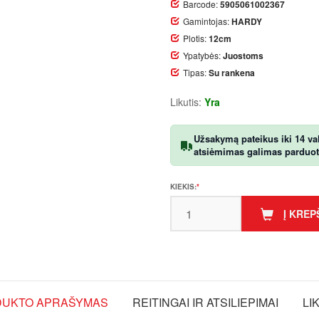
Barcode:
5905061002367
Gamintojas:
HARDY
Plotis:
12cm
Ypatybės:
Juostoms
Tipas:
Su rankena
Likutis:
Yra
Užsakymą pateikus iki 14 val.
atsiėmimas galimas parduotuv
KIEKIS:
Į KREP
UKTO APRAŠYMAS
REITINGAI IR ATSILIEPIMAI
LI