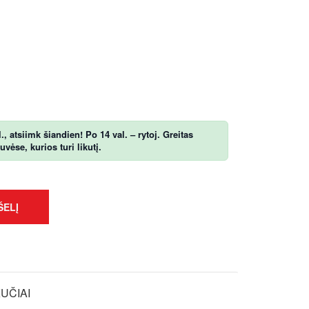
, atsiimk šiandien! Po 14 val. – rytoj. Greitas
ėse, kurios turi likutį.
ŠELĮ
KUČIAI