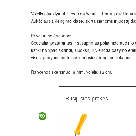
Volelis pjaustymui, juostų dažymui, 11 mm. pluošto auk
Aukščiausia dengimo klasė, skirta sienoms ir juostų da
Privalumas / naudos:
Specialiai praturtintas ir sustiprintas poliamido audin
užtikrina ypač sklandų sluoksnį ir vienodą dažymo efekt
visos gamybos metu susidariusios dengimo liekanos.
Rankenos skersmuo: 6 mm, volelis 12 cm.
Susijusios prekės