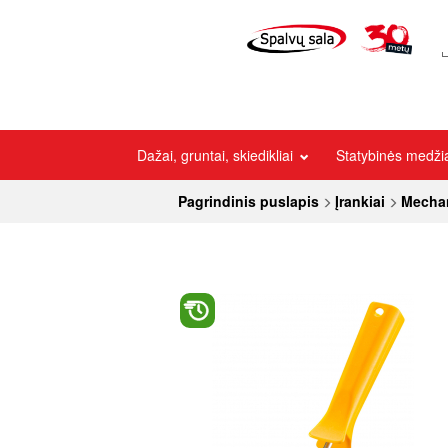
Dažai, gruntai, skiedikliai
Statybinės medž
Pagrindinis puslapis
Įrankiai
Mechan