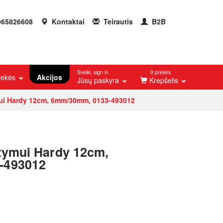
65826608
Kontaktai
Teirautis
B2B
Sveiki, sign in
0 prekės
prekės
Akcijos
Jūsų paskyra
Krepšelis
mui Hardy 12cm, 6mm/30mm, 0133-493012
ažymui Hardy 12cm,
-493012