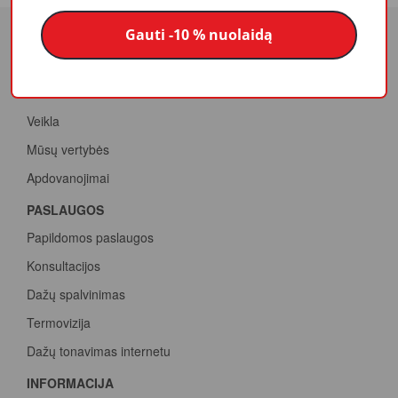
Gauti -10 % nuolaidą
APIE MUS
Veikla
Mūsų vertybės
Apdovanojimai
PASLAUGOS
Papildomos paslaugos
Konsultacijos
Dažų spalvinimas
Termovizija
Dažų tonavimas internetu
INFORMACIJA