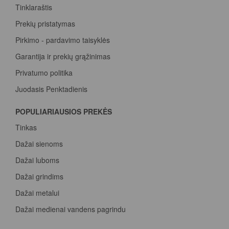
Tinklaraštis
Prekių pristatymas
Pirkimo - pardavimo taisyklės
Garantija ir prekių grąžinimas
Privatumo politika
Juodasis Penktadienis
Spalvų paletė
POPULIARIAUSIOS PREKĖS
Pirk Sadolin Professional, rink taškus ir atsiimk prizą
Tinkas
Dažai sienoms
Dažai luboms
Dažai grindims
Dažai metalui
Dažai medienai vandens pagrindu
Beicas medienai