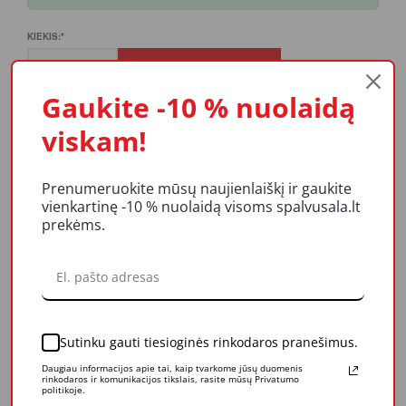
KIEKIS:
Į KREPŠELĮ
Gaukite -10 % nuolaidą
viskam!
Prenumeruokite mūsų naujienlaiškį ir gaukite
PRODUKTO APRAŠYMAS
vienkartinę -10 % nuolaidą visoms spalvusala.lt
prekėms.
REITINGAI IR ATSILIEPIMAI
LIKUČIAI
Sutinku gauti tiesioginės rinkodaros pranešimus.
Plati (25cm) geltona rankena 8mm skersmens volieliams.
Daugiau informacijos apie tai, kaip tvarkome jūsų duomenis
rinkodaros ir komunikacijos tikslais, rasite mūsų Privatumo
politikoje.