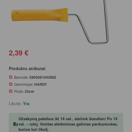
2,39 €
Produkto atributai
Barcode:
5905061042882
Gamintojas:
HARDY
Plotis:
25cm
Likutis:
Yra
Užsakymą pateikus iki 14 val., atsiimk šiandien! Po 14
val. – rytoj. Greitas atsiėmimas galimas parduotuvėse,
kurios turi likutį.