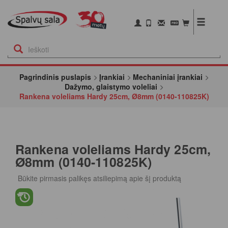
Pagrindinis puslapis
Įrankiai
Mechaniniai įrankiai
Dažymo, glaistymo voleliai
Rankena voleliams Hardy 25cm, Ø8mm (0140-110825K)
Rankena voleliams Hardy 25cm,
Ø8mm (0140-110825K)
Būkite pirmasis palikęs atsiliepimą apie šį produktą