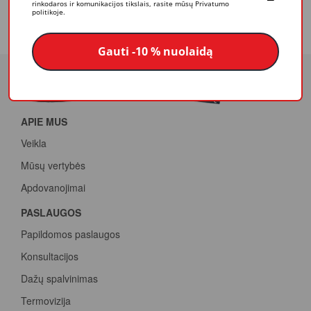
rinkodaros ir komunikacijos tikslais, rasite mūsų Privatumo
politikoje.
Matmenys: 2,1 m x 20 m
Gauti -10 % nuolaidą
APIE MUS
Veikla
Mūsų vertybės
Apdovanojimai
PASLAUGOS
Papildomos paslaugos
Konsultacijos
Dažų spalvinimas
Termovizija