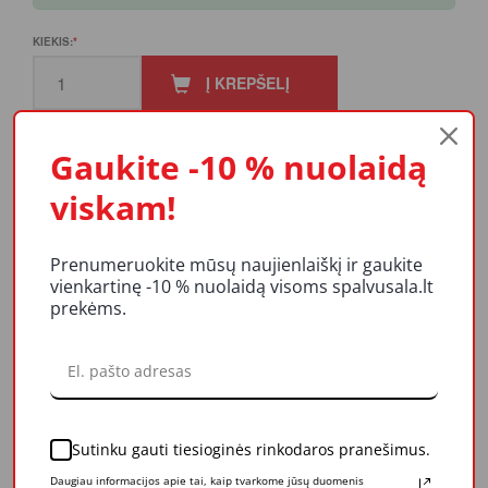
KIEKIS:
Į KREPŠELĮ
Gaukite -10 % nuolaidą
viskam!
PRODUKTO APRAŠYMAS
Prenumeruokite mūsų naujienlaiškį ir gaukite
vienkartinę -10 % nuolaidą visoms spalvusala.lt
REITINGAI IR ATSILIEPIMAI
prekėms.
LIKUČIAI
Apsauginiai plėvelė su lipniais kraštais. Puikiai tinka kampų
Sutinku gauti tiesioginės rinkodaros pranešimus.
maskavimui ir didelių plotų apsaugai.
Daugiau informacijos apie tai, kaip tvarkome jūsų duomenis