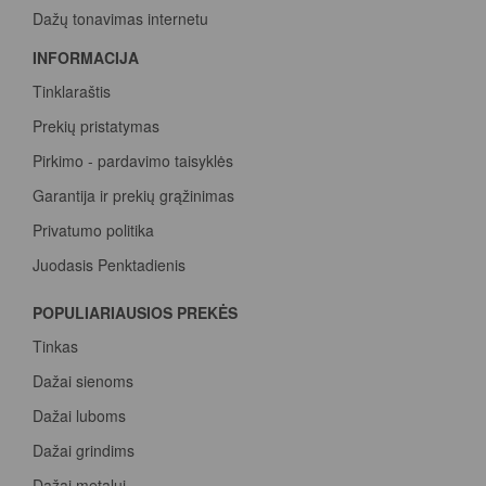
Dažų tonavimas internetu
INFORMACIJA
Tinklaraštis
Prekių pristatymas
Pirkimo - pardavimo taisyklės
Garantija ir prekių grąžinimas
Privatumo politika
Juodasis Penktadienis
Spalvų paletė
POPULIARIAUSIOS PREKĖS
Pirk Sadolin Professional, rink taškus ir atsiimk prizą
Tinkas
Dažai sienoms
Dažai luboms
Dažai grindims
Dažai metalui