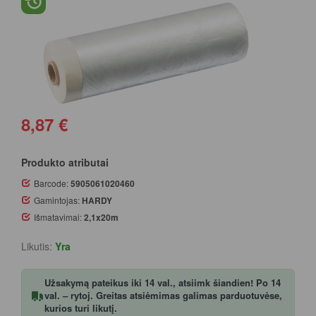
8,87 €
Produkto atributai
Barcode:
5905061020460
Gamintojas:
HARDY
Išmatavimai:
2,1x20m
Likutis:
Yra
Užsakymą pateikus iki 14 val., atsiimk šiandien! Po 14
val. – rytoj. Greitas atsiėmimas galimas parduotuvėse,
kurios turi likutį.