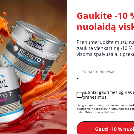
Barcode:
5905061020286
Gamintojas:
SCLEY
Gaukite -10 
Likutis:
Yra
nuolaidą vis
Užsakymą pateikus iki 14 val.
Prenumeruokite mūsų nauj
atsiėmimas galimas parduotuv
gaukite vienkartinę -10 %
visoms spalvusala.lt pre
KIEKIS:
Į KREP
Sutinku gauti tiesioginės
pranešimus.
UKTO APRAŠYMAS
REITINGAI IR ATSILIEPIMAI
LI
Daugiau informacijos apie tai, kaip tva
duomenis rinkodaros ir komunikacijos tik
mūsų Privatumo politikoje.
os išmatavimai: 18cm x 20m.
Gauti -10 % nuo