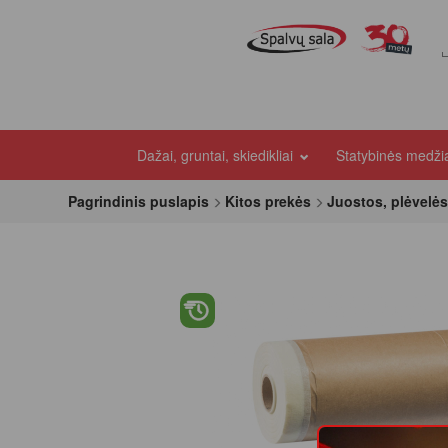
Dažai, gruntai, skiedikliai
Statybinės medž
Pagrindinis puslapis
Kitos prekės
Juostos, plėvelė