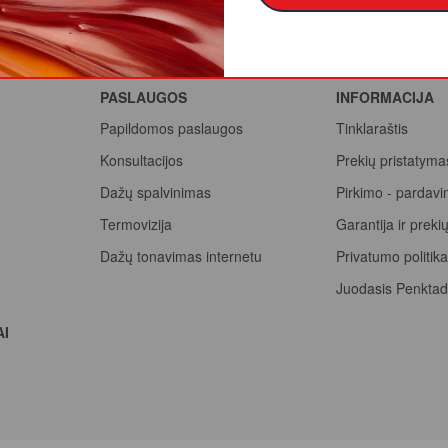
PASLAUGOS
INFORMACIJA
Papildomos paslaugos
Tinklaraštis
Konsultacijos
Prekių pristatyma
Dažų spalvinimas
Pirkimo - pardavi
Termovizija
Garantija ir prek
Dažų tonavimas internetu
Privatumo politik
Juodasis Penktad
Spalvų paletė
AI
Pirk Sadolin Profe
taškus ir atsiimk 