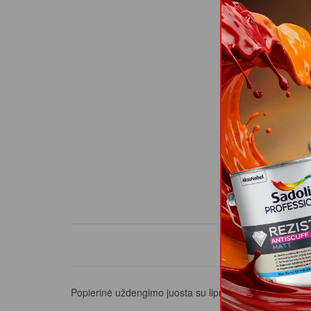
PROD
Popierinė uždengimo juosta su lipniu krašteliu. Juost