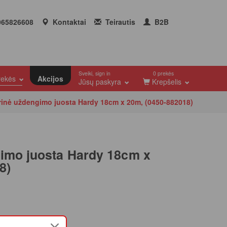
65826608
Kontaktai
Teirautis
B2B
Sveiki, sign in
0 prekės
prekės
Akcijos
Jūsų paskyra
Krepšelis
rinė uždengimo juosta Hardy 18cm x 20m, (0450-882018)
imo juosta Hardy 18cm x
8)