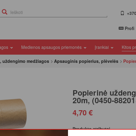
+370
Profi
iagos
Medienos apsaugos priemonės
Įrankiai
Kitos 
s, uždengimo medžiagos
Apsauginis popierius, plėvelės
Popie
Popierinė uždeng
20m, (0450-88201
4,70 €
Produkto atributai