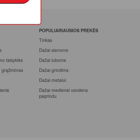
POPULIARIAUSIOS PREKĖS
Tinkas
s
Dažai sienoms
mo taisyklės
Dažai luboms
ių grąžinimas
Dažai grindims
a
Dažai metalui
ienis
Dažai medienai vandens
pagrindu
Beicas medienai
ssional, rink
prizą
Dažai betonui
Dažymo voleliai
Epoksidiniai dažai