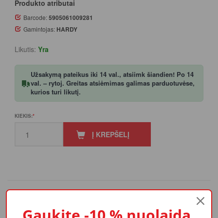
Produkto atributai
Barcode:
5905061009281
Gamintojas:
HARDY
Likutis:
Yra
Užsakymą pateikus iki 14 val., atsiimk šiandien! Po 14
val. – rytoj. Greitas atsiėmimas galimas parduotuvėse,
kurios turi likutį.
KIEKIS:
Į KREPŠELĮ
PRODUKTO APRAŠYMAS
Gaukite -10 % nuolaidą