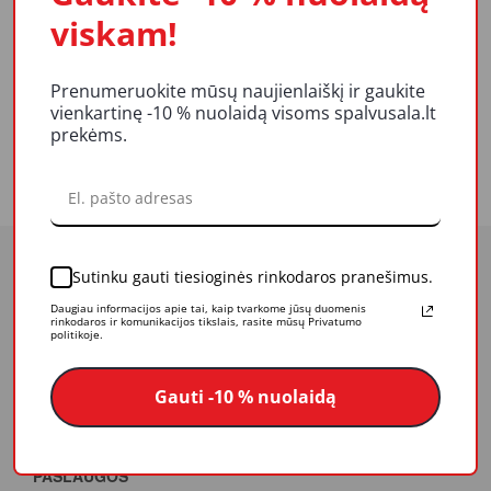
REITINGAI IR ATSILIEPIMAI
viskam!
LIKUČIAI
Prenumeruokite mūsų naujienlaiškį ir gaukite
vienkartinę -10 % nuolaidą visoms spalvusala.lt
prekėms.
Statybinis pieštukas, aukštos kokybės grafitas. Ilgis - 18 cm.
Sutinku gauti tiesioginės rinkodaros pranešimus.
Daugiau informacijos apie tai, kaip tvarkome jūsų duomenis
rinkodaros ir komunikacijos tikslais, rasite mūsų Privatumo
APIE MUS
politikoje.
Veikla
Gauti -10 % nuolaidą
Mūsų vertybės
Apdovanojimai
PASLAUGOS