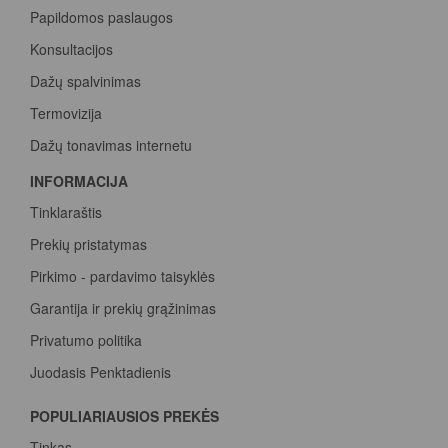
Papildomos paslaugos
Konsultacijos
Dažų spalvinimas
Termovizija
Dažų tonavimas internetu
INFORMACIJA
Tinklaraštis
Prekių pristatymas
Pirkimo - pardavimo taisyklės
Garantija ir prekių grąžinimas
Privatumo politika
Juodasis Penktadienis
Spalvų paletė
POPULIARIAUSIOS PREKĖS
Pirk Sadolin Professional, rink taškus ir atsiimk prizą
Tinkas