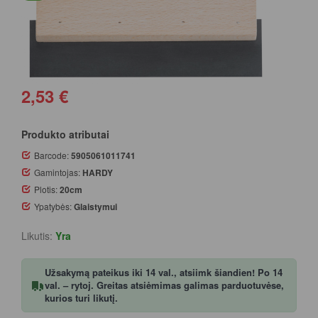
2,53 €
Produkto atributai
Barcode:
5905061011741
Gamintojas:
HARDY
Plotis:
20cm
Ypatybės:
Glaistymui
Likutis:
Yra
Užsakymą pateikus iki 14 val., atsiimk šiandien! Po 14
val. – rytoj. Greitas atsiėmimas galimas parduotuvėse,
kurios turi likutį.