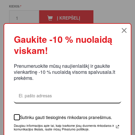
KIEKIS:
Į KREPŠELĮ
Gaukite -10 % nuolaidą
viskam!
PRODUKTO APRAŠYMAS
Prenumeruokite mūsų naujienlaiškį ir gaukite
vienkartinę -10 % nuolaidą visoms spalvusala.lt
REITINGAI IR ATSILIEPIMAI
prekėms.
LIKUČIAI
Guminė glaistyklė, skirta plytelių tarpų glaistui paskirstyti.
Sutinku gauti tiesioginės rinkodaros pranešimus.
Daugiau informacijos apie tai, kaip tvarkome jūsų duomenis
rinkodaros ir komunikacijos tikslais, rasite mūsų Privatumo
Ilgis: 20 cm
politikoje.