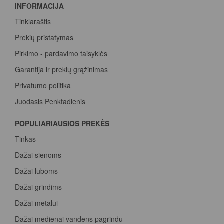
INFORMACIJA
Tinklaraštis
Prekių pristatymas
Pirkimo - pardavimo taisyklės
Garantija ir prekių grąžinimas
Privatumo politika
Juodasis Penktadienis
Spalvų paletė
POPULIARIAUSIOS PREKĖS
Pirk Sadolin Professional, rink taškus ir atsiimk prizą
Tinkas
Dažai sienoms
Dažai luboms
Dažai grindims
Dažai metalui
Dažai medienai vandens pagrindu