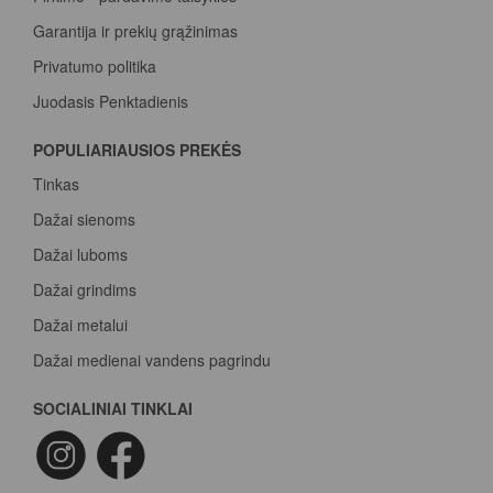
Garantija ir prekių grąžinimas
Privatumo politika
Juodasis Penktadienis
Spalvų paletė
POPULIARIAUSIOS PREKĖS
Pirk Sadolin Professional, rink taškus ir atsiimk prizą
Tinkas
Dažai sienoms
Dažai luboms
Dažai grindims
Dažai metalui
Dažai medienai vandens pagrindu
Beicas medienai
SOCIALINIAI TINKLAI
Dažai betonui
Dažymo voleliai