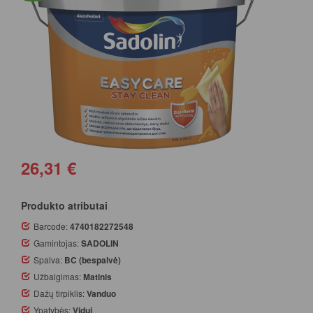
26,31 €
Produkto atributai
Barcode:
4740182272548
Gamintojas:
SADOLIN
Spalva:
BC (bespalvė)
Užbaigimas:
Matinis
Dažų tirpiklis:
Vanduo
Ypatybės:
Vidui