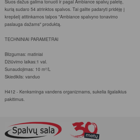
Šiuos dažus galima tonuoti ir pagal Ambiance spalvų paletę,
kurią sudaro 54 atrinktos spalvos. Tai galite padaryti pridėję į
krepšelį atitinkamos talpos "Ambiance spalvyno tonavimo
paslauga dažams" produktą.
TECHNINIAI PARAMETRAI
Blizgumas: matiniai
Džiūvimo laikas:1 val.
Sunaudojimas: 10 m²/L
Skiediklis: vanduo
H412 - Kenksminga vandens organizmams, sukelia ilgalaikius
pakitimus.