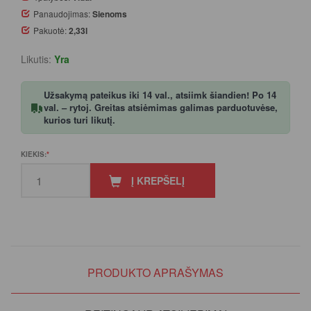
Panaudojimas:
Sienoms
Pakuotė:
2,33l
Likutis:
Yra
Užsakymą pateikus iki 14 val., atsiimk šiandien! Po 14
val. – rytoj. Greitas atsiėmimas galimas parduotuvėse,
kurios turi likutį.
KIEKIS:
Į KREPŠELĮ
PRODUKTO APRAŠYMAS