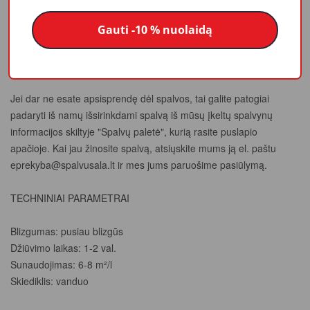
žinote spalvos kodą, jums tereikia atsiųsti jį el. paštu
Gauti -10 % nuolaidą
eprekyba@spalvusala.lt
. Taip pat galite parašyti dažomo ploto
kvadratūrą. Parinksime Jums tinkamą produkto bazę,
paskaičiuosime kiekį ir atsiųsime galutinį pasiūlymą.
Jei dar ne esate apsisprendę dėl spalvos, tai galite patogiai
padaryti iš namų išsirinkdami spalvą iš mūsų įkeltų spalvynų
informacijos skiltyje "Spalvų paletė", kurią rasite puslapio
apačioje. Kai jau žinosite spalvą, atsiųskite mums ją el. paštu
eprekyba@spalvusala.lt
ir mes jums paruošime pasiūlymą.
TECHNINIAI PARAMETRAI
Blizgumas: pusiau blizgūs
Džiūvimo laikas: 1-2 val.
Sunaudojimas: 6-8 m²/l
Skiediklis: vanduo