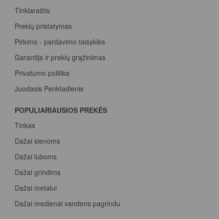
Tinklaraštis
Prekių pristatymas
Pirkimo - pardavimo taisyklės
Garantija ir prekių grąžinimas
Privatumo politika
Juodasis Penktadienis
Spalvų paletė
POPULIARIAUSIOS PREKĖS
Pirk Sadolin Professional, rink taškus ir atsiimk prizą
Tinkas
Dažai sienoms
Dažai luboms
Dažai grindims
Dažai metalui
Dažai medienai vandens pagrindu
Beicas medienai