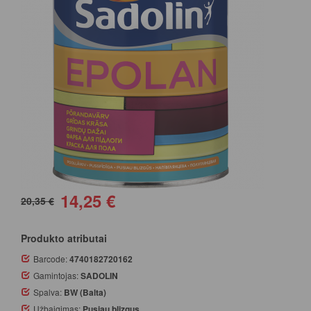
14,25 €
20,35 €
Produkto atributai
Barcode:
4740182720162
Gamintojas:
SADOLIN
Spalva:
BW (Balta)
Užbaigimas:
Pusiau blizgus