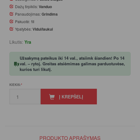
Dažų tirpiklis:
Vanduo
Panaudojimas:
Grindims
Pakuotė:
1l
Ypatybės:
VIdui/laukui
Likutis:
Yra
Užsakymą pateikus iki 14 val., atsiimk šiandien! Po 14
val. – rytoj. Greitas atsiėmimas galimas parduotuvėse,
kurios turi likutį.
KIEKIS:
Į KREPŠELĮ
PRODUKTO APRAŠYMAS