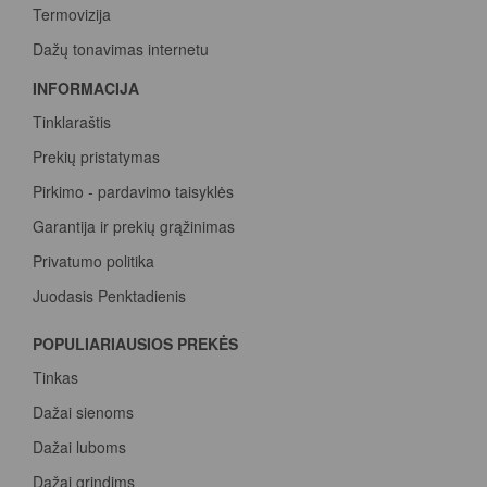
Termovizija
Dažų tonavimas internetu
INFORMACIJA
Tinklaraštis
Prekių pristatymas
Pirkimo - pardavimo taisyklės
Garantija ir prekių grąžinimas
Privatumo politika
Juodasis Penktadienis
Spalvų paletė
POPULIARIAUSIOS PREKĖS
Pirk Sadolin Professional, rink taškus ir atsiimk prizą
Tinkas
Dažai sienoms
Dažai luboms
Dažai grindims