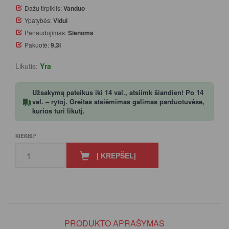
Dažų tirpiklis:
Vanduo
Ypatybės:
Vidui
Panaudojimas:
Sienoms
Pakuotė:
9,3l
Likutis:
Yra
Užsakymą pateikus iki 14 val., atsiimk šiandien! Po 14
val. – rytoj. Greitas atsiėmimas galimas parduotuvėse,
kurios turi likutį.
KIEKIS:
Į KREPŠELĮ
PRODUKTO APRAŠYMAS