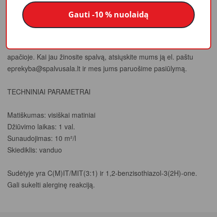
Gauti -10 % nuolaidą
Jei dar ne esate apsisprendę dėl spalvos, tai galite patogiai
padaryti iš namų išsirinkdami spalvą iš mūsų įkeltų spalvynų
informacijos skiltyje "Spalvų paletė", kurią rasite puslapio
apačioje. Kai jau žinosite spalvą, atsiųskite mums ją el. paštu
eprekyba@spalvusala.lt
ir mes jums paruošime pasiūlymą.
TECHNINIAI PARAMETRAI
Matiškumas: visiškai matiniai
Džiūvimo laikas: 1 val.
Sunaudojimas: 10 m²/l
Skiediklis: vanduo
Sudėtyje yra C(M)IT/MIT(3:1) ir 1,2-benzisothiazol-3(2H)-one.
Gali sukelti alerginę reakciją.