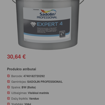
30,64 €
Produkto atributai
Barcode:
4740182720292
Gamintojas:
SADOLIN PROFESSIONAL
Spalva:
BW (Balta)
Užbaigimas:
Visiškai matinis
Dažų tirpiklis:
Vanduo
Ypatybės:
Vidui