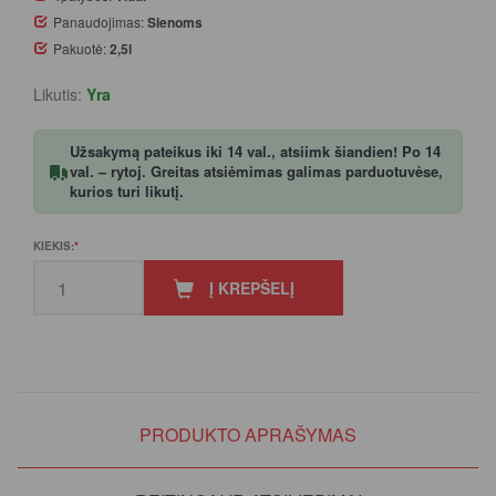
Panaudojimas:
Sienoms
Pakuotė:
2,5l
Likutis:
Yra
Užsakymą pateikus iki 14 val., atsiimk šiandien! Po 14
val. – rytoj. Greitas atsiėmimas galimas parduotuvėse,
kurios turi likutį.
KIEKIS:
Į KREPŠELĮ
PRODUKTO APRAŠYMAS