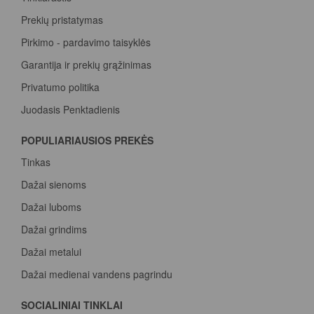
Prekių pristatymas
Pirkimo - pardavimo taisyklės
Garantija ir prekių grąžinimas
Privatumo politika
Juodasis Penktadienis
Spalvų paletė
POPULIARIAUSIOS PREKĖS
Pirk Sadolin Professional, rink taškus ir atsiimk prizą
Tinkas
Dažai sienoms
Dažai luboms
Dažai grindims
Dažai metalui
Dažai medienai vandens pagrindu
Beicas medienai
SOCIALINIAI TINKLAI