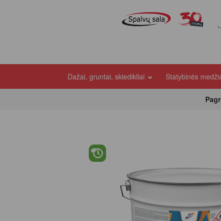
Dažai, gruntai, skiedikliai
Statybinės medž
Pagr