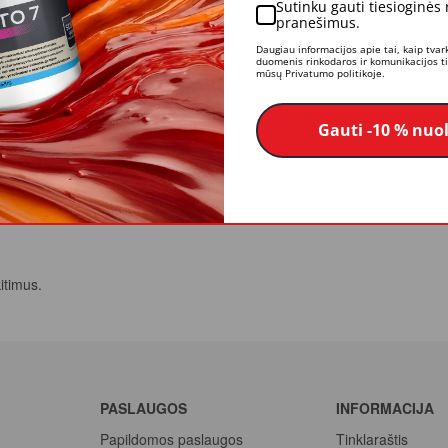
Sutinku gauti tiesioginės
pranešimus.
Daugiau informacijos apie tai, kaip tva
duomenis rinkodaros ir komunikacijos tik
s grindims dažyti.
mūsų Privatumo politikoje.
Gauti -10 % nuo
itimus.
PASLAUGOS
INFORMACIJA
Papildomos paslaugos
Tinklaraštis