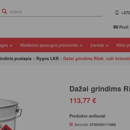
+370
Profi
iagos
Medienos apsaugos priemonės
Įrankiai
Kitos 
indinis puslapis
Rygos LKR
Dažai grindims Rilak, rudi šviesiai
Dažai grindims Ril
113,77 €
Produkto atributai
Barcode:
4750445111682