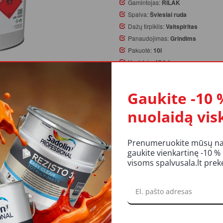
Gamintojas:
RILAK
Spalva:
Šviesiai ruda
Dažų tirpiklis:
Vaitspiritas
Panaudojimas:
Grindims
Pakuotė:
10l
Ypatybės:
Vidui
Likutis:
Yra
Gaukite -10 
Užsakymą pateikus iki 14 val.
nuolaidą vis
atsiėmimas galimas parduotuv
Prenumeruokite mūsų nauj
KIEKIS:
gaukite vienkartinę -10 %
Į KREP
visoms spalvusala.lt pre
UKTO APRAŠYMAS
REITINGAI IR ATSILIEPIMAI
LI