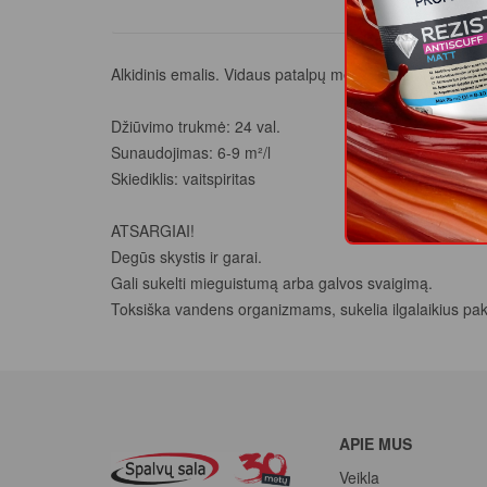
Alkidinis emalis. Vidaus patalpų medinėms ir betoninėm
Džiūvimo trukmė: 24 val.
Sunaudojimas: 6-9 m²/l
Skiediklis: vaitspiritas
ATSARGIAI!
Degūs skystis ir garai.
Gali sukelti mieguistumą arba galvos svaigimą.
Toksiška vandens organizmams, sukelia ilgalaikius pak
APIE MUS
Veikla