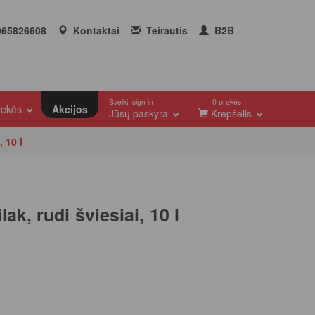
65826608
Kontaktai
Teirautis
B2B
Sveiki, sign in
0 prekės
prekės
Akcijos
Jūsų paskyra
Krepšelis
, 10 l
ak, rudi šviesiai, 10 l