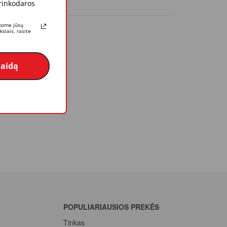
 rinkodaros
rkome jūsų
slais, rasite
laidą
POPULIARIAUSIOS PREKĖS
Tinkas