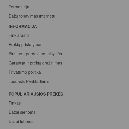
Termovizija
Dažų tonavimas internetu
INFORMACIJA
Tinklaraštis
Prekių pristatymas
Pirkimo - pardavimo taisyklės
Garantija ir prekių grąžinimas
Privatumo politika
Juodasis Penktadienis
Spalvų paletė
POPULIARIAUSIOS PREKĖS
Pirk Sadolin Professional, rink taškus ir atsiimk prizą
Tinkas
Dažai sienoms
Dažai luboms