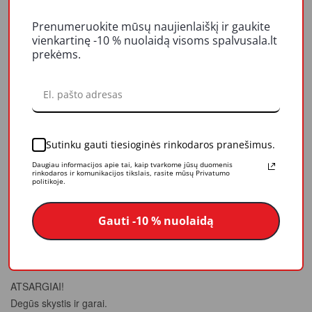
REITINGAI IR ATSILIEPIMAI
Prenumeruokite mūsų naujienlaiškį ir gaukite
vienkartinę -10 % nuolaidą visoms spalvusala.lt
LIKUČIAI
prekėms.
Dažai TEKSTURDEKOR skirti dekoratyvinei medinių paviršių
apdailai ir apsaugai, eksploatuojamų atmosferos sąlygomis.
Dažai sudaro ploną pusiau skaidrią (neužvualiuojančią
Sutinku gauti tiesioginės rinkodaros pranešimus.
medienos struktūrą) ir vandenį atstumiančią hidrofobinę
Daugiau informacijos apie tai, kaip tvarkome jūsų duomenis
plėvelę.
rinkodaros ir komunikacijos tikslais, rasite mūsų Privatumo
politikoje.
Džiūvimo trukmė 8 val.
Sunaudojimas: 9-11 m²/l apdorojant obliuotus paviršius; 4-7
Gauti -10 % nuolaidą
m²/l apdorojant naujus paviršius
Skiediklis: vaitspiritas
ATSARGIAI!
Degūs skystis ir garai.