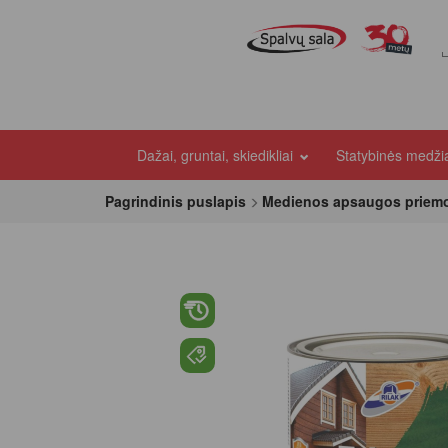
Dažai, gruntai, skiedikliai
Statybinės medž
Pagrindinis puslapis
Medienos apsaugos priem