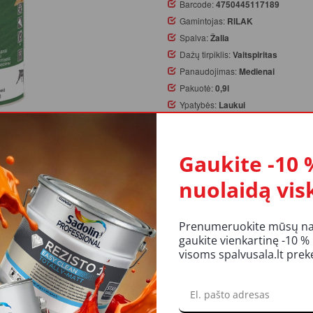
Barcode:
4750445117189
Gamintojas:
RILAK
Spalva:
Žalia
Dažų tirpiklis:
Vaitspiritas
Panaudojimas:
Medienai
Pakuotė:
0,9l
Ypatybės:
Laukui
Likutis:
Yra
Gaukite -10 
Užsakymą pateikus iki 14 val.
nuolaidą vis
atsiėmimas galimas parduotuv
KIEKIS:
Prenumeruokite mūsų nauj
gaukite vienkartinę -10 %
Į KREP
visoms spalvusala.lt pre