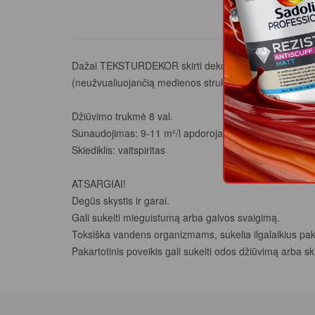
PROD
Dažai TEKSTURDEKOR skirti dekoratyvinei medinių pavi
(neužvualiuojančią medienos struktūrą) ir vandenį atst
Džiūvimo trukmė 8 val.
Sunaudojimas: 9-11 m²/l apdorojant obliuotus paviršius
Skiediklis: vaitspiritas
ATSARGIAI!
Degūs skystis ir garai.
Gali sukelti mieguistumą arba galvos svaigimą.
Toksiška vandens organizmams, sukelia ilgalaikius pak
Pakartotinis poveikis gali sukelti odos džiūvimą arba ski