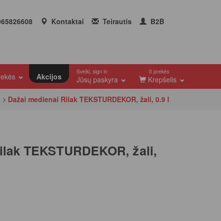
65826608
Kontaktai
Teirautis
B2B
Sveiki, sign in
0 prekės
prekės
Akcijos
Jūsų paskyra
Krepšelis
Dažai medienai Rilak TEKSTURDEKOR, žali, 0.9 l
Rilak TEKSTURDEKOR, žali,