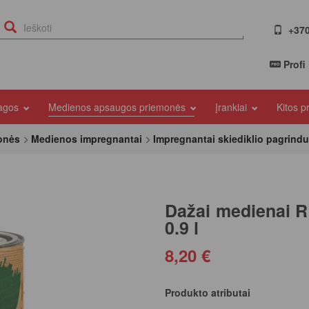
+370
Profi
iagos
Medienos apsaugos priemonės
Įrankiai
Kitos 
onės
Medienos impregnantai
Impregnantai skiediklio pagrindu
Dažai medienai 
0.9 l
8,20 €
Produkto atributai