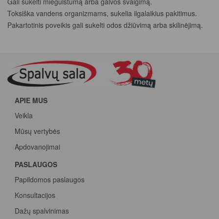
Gali sukelti mieguistumą arba galvos svaigimą.
Toksiška vandens organizmams, sukelia ilgalaikius pakitimus.
Pakartotinis poveikis gali sukelti odos džiūvimą arba skilinėjimą.
APIE MUS
Veikla
Mūsų vertybės
Apdovanojimai
PASLAUGOS
Papildomos paslaugos
Konsultacijos
Dažų spalvinimas