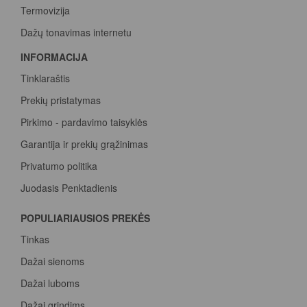
Termovizija
Dažų tonavimas internetu
INFORMACIJA
Tinklaraštis
Prekių pristatymas
Pirkimo - pardavimo taisyklės
Garantija ir prekių grąžinimas
Privatumo politika
Juodasis Penktadienis
Spalvų paletė
POPULIARIAUSIOS PREKĖS
Pirk Sadolin Professional, rink taškus ir atsiimk prizą
Tinkas
Dažai sienoms
Dažai luboms
Dažai grindims