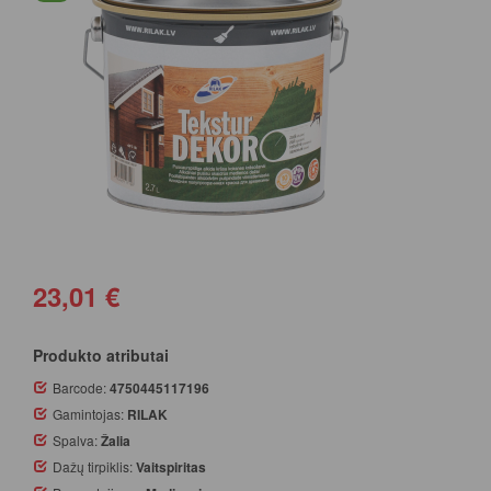
23,01 €
Produkto atributai
Barcode:
4750445117196
Gamintojas:
RILAK
Spalva:
Žalia
Dažų tirpiklis:
Vaitspiritas