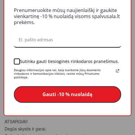
REITINGAI IR ATSILIEPIMAI
Prenumeruokite mūsų naujienlaiškį ir gaukite
vienkartinę -10 % nuolaidą visoms spalvusala.lt
LIKUČIAI
prekėms.
Dažai TEKSTURDEKOR skirti dekoratyvinei medinių paviršių
apdailai ir apsaugai, eksploatuojamų atmosferos sąlygomis.
Dažai sudaro ploną pusiau skaidrią (neužvualiuojančią
Sutinku gauti tiesioginės rinkodaros pranešimus.
medienos struktūrą) ir vandenį atstumiančią hidrofobinę
plėvelę.
Daugiau informacijos apie tai, kaip tvarkome jūsų duomenis
rinkodaros ir komunikacijos tikslais, rasite mūsų Privatumo
politikoje.
Džiūvimo trukmė 8 val.
Sunaudojimas: 9-11 m²/l apdorojant obliuotus paviršius; 4-7
Gauti -10 % nuolaidą
m²/l apdorojant naujus paviršius
Skiediklis: vaitspiritas
ATSARGIAI!
Degūs skystis ir garai.