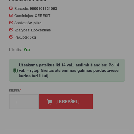
Barcode:
9000101121063
Gamintojas:
CERESIT
Spalva:
Šv. pilka
Ypatybės:
Epoksidinis
Pakuotė:
5kg
Likutis:
Yra
Užsakymą pateikus iki 14 val., atsiimk šiandien! Po 14
val. – rytoj. Greitas atsiėmimas galimas parduotuvėse,
kurios turi likutį.
KIEKIS:
Į KREPŠELĮ