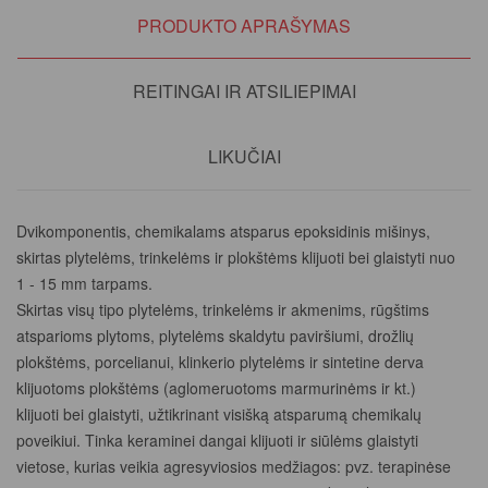
PRODUKTO APRAŠYMAS
REITINGAI IR ATSILIEPIMAI
LIKUČIAI
Dvikomponentis, chemikalams atsparus epoksidinis mišinys,
skirtas plytelėms, trinkelėms ir plokštėms klijuoti bei glaistyti nuo
1 - 15 mm tarpams.
Skirtas visų tipo plytelėms, trinkelėms ir akmenims, rūgštims
atsparioms plytoms, plytelėms skaldytu paviršiumi, drožlių
plokštėms, porcelianui, klinkerio plytelėms ir sintetine derva
klijuotoms plokštėms (aglomeruotoms marmurinėms ir kt.)
klijuoti bei glaistyti, užtikrinant visišką atsparumą chemikalų
poveikiui. Tinka keraminei dangai klijuoti ir siūlėms glaistyti
vietose, kurias veikia agresyviosios medžiagos: pvz. terapinėse