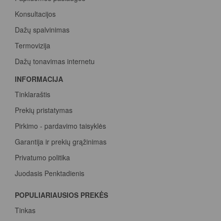
Konsultacijos
Dažų spalvinimas
Termovizija
Dažų tonavimas internetu
INFORMACIJA
Tinklaraštis
Prekių pristatymas
Pirkimo - pardavimo taisyklės
Garantija ir prekių grąžinimas
Privatumo politika
Juodasis Penktadienis
Spalvų paletė
POPULIARIAUSIOS PREKĖS
Pirk Sadolin Professional, rink taškus ir atsiimk prizą
Tinkas