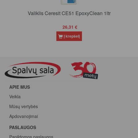
Valiklis Ceresit CE51 EpoxyClean 1ltr
26,31 €
Į krepšelį
APIE MUS
Veikla
Mūsų vertybės
Apdovanojimai
PASLAUGOS
Papildomos paslaugos