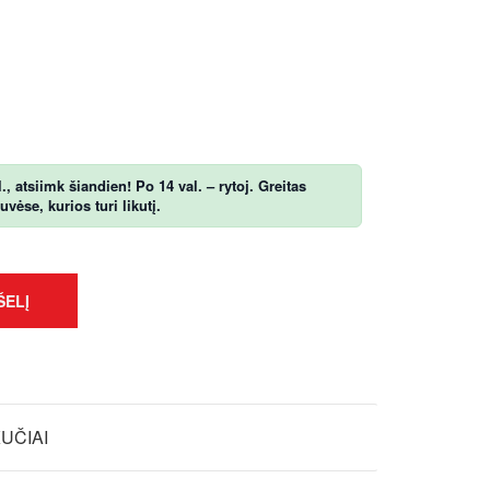
, atsiimk šiandien! Po 14 val. – rytoj. Greitas
ėse, kurios turi likutį.
ŠELĮ
KUČIAI