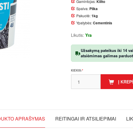
Gamintojas:
Kiilto
Spalva:
Pilka
Pakuotė:
1kg
Ypatybės:
Cementinis
Likutis:
Yra
Užsakymą pateikus iki 14 val.
atsiėmimas galimas parduotuv
KIEKIS:
Į KREP
UKTO APRAŠYMAS
REITINGAI IR ATSILIEPIMAI
LI