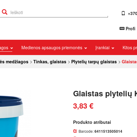
+370
Profi
iagos
Medienos apsaugos priemonės
Įrankiai
Kitos 
nės medžiagos
Tinkas, glaistas
Plytelių tarpų glaistas
Glaista
Glaistas plytelių 
3,83 €
Produkto atributai
Barcode:
6411513505014