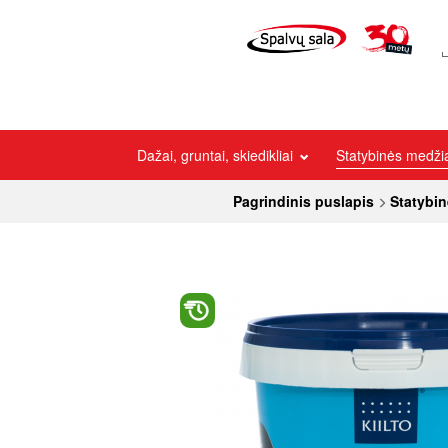
Dažai, gruntai, skiedikliai
Statybinės medž
Pagrindinis puslapis
Statybi