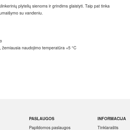
nkerinių plytelių sienoms ir grindims glaistyti. Taip pat tinka
 sumaišymo su vandeniu.
io
 žemiausia naudojimo temperatūra +5 °C
PASLAUGOS
INFORMACIJA
Papildomos paslaugos
Tinklaraštis