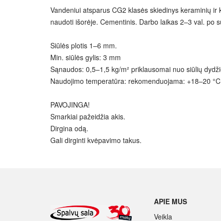
Vandeniui atsparus CG2 klasės skiedinys keraminių ir kli
naudoti išorėje. Cementinis. Darbo laikas 2–3 val. po
Siūlės plotis 1–6 mm.
Min. siūlės gylis: 3 mm
Sąnaudos: 0,5–1,5 kg/m² priklausomai nuo siūlių dydž
Naudojimo temperatūra: rekomenduojama: +18–20 °C,
PAVOJINGA!
Smarkiai pažeidžia akis.
Dirgina odą.
Gali dirginti kvėpavimo takus.
APIE MUS
Veikla