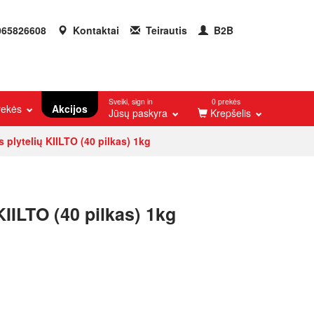
65826608
Kontaktai
Teirautis
B2B
Sveiki, sign in
0 prekės
prekės
Akcijos
Jūsų paskyra
Krepšelis
s plytelių KIILTO (40 pilkas) 1kg
KIILTO (40 pilkas) 1kg