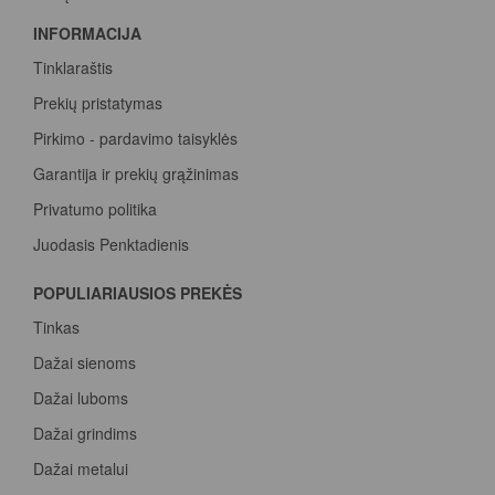
INFORMACIJA
Tinklaraštis
Prekių pristatymas
Pirkimo - pardavimo taisyklės
Garantija ir prekių grąžinimas
Privatumo politika
Juodasis Penktadienis
Spalvų paletė
POPULIARIAUSIOS PREKĖS
Pirk Sadolin Professional, rink taškus ir atsiimk prizą
Tinkas
Dažai sienoms
Dažai luboms
Dažai grindims
Dažai metalui