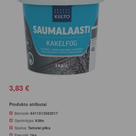
3,83 €
Produkto atributai
Barcode:
6411513562017
Gamintojas:
Kiilto
Spalva:
Tamsiai pilka
Pakuotė:
1kg