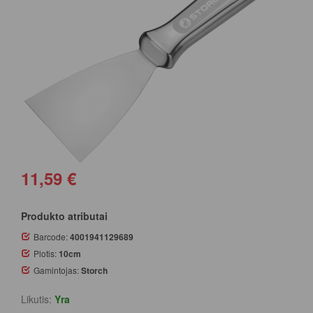
11,59 €
Produkto atributai
Barcode:
4001941129689
Plotis:
10cm
Gamintojas:
Storch
Likutis:
Yra