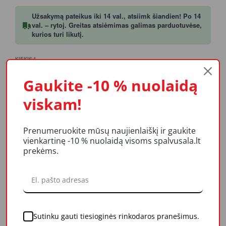
Užsakymą pateikus iki 14 val., atsiimk šiandien! Po 14
val. – rytoj. Greitas atsiėmimas galimas parduotuvėse,
kurios turi likutį.
KIEKIS:
Į KREPŠELĮ
Gaukite -10 % nuolaidą
viskam!
Prenumeruokite mūsų naujienlaiškį ir gaukite
vienkartinę -10 % nuolaidą visoms spalvusala.lt
PRODUKTO APRAŠYMAS
prekėms.
REITINGAI IR ATSILIEPIMAI
LIKUČIAI
Sutinku gauti tiesioginės rinkodaros pranešimus.