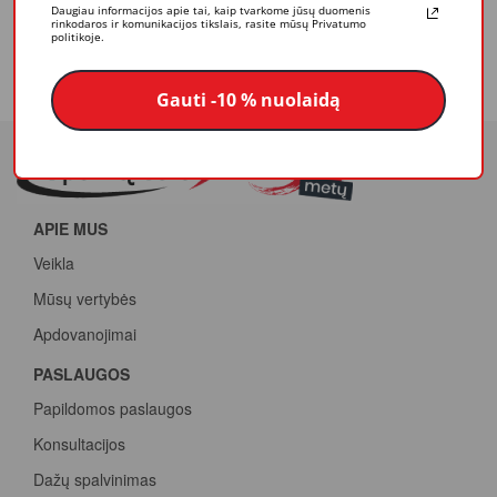
Daugiau informacijos apie tai, kaip tvarkome jūsų duomenis
rinkodaros ir komunikacijos tikslais, rasite mūsų Privatumo
Itin tvirta, aukščiausios kokybės dažytojo mentelė. Puikiai tinka
politikoje.
darbams viduje ir lauke.
Gauti -10 % nuolaidą
APIE MUS
Veikla
Mūsų vertybės
Apdovanojimai
PASLAUGOS
Papildomos paslaugos
Konsultacijos
Dažų spalvinimas