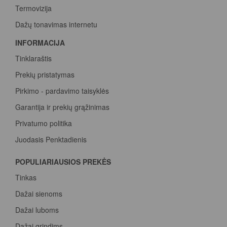
Termovizija
Dažų tonavimas internetu
INFORMACIJA
Tinklaraštis
Prekių pristatymas
Pirkimo - pardavimo taisyklės
Garantija ir prekių grąžinimas
Privatumo politika
Juodasis Penktadienis
Spalvų paletė
POPULIARIAUSIOS PREKĖS
Pirk Sadolin Professional, rink taškus ir atsiimk prizą
Tinkas
Dažai sienoms
Dažai luboms
Dažai grindims