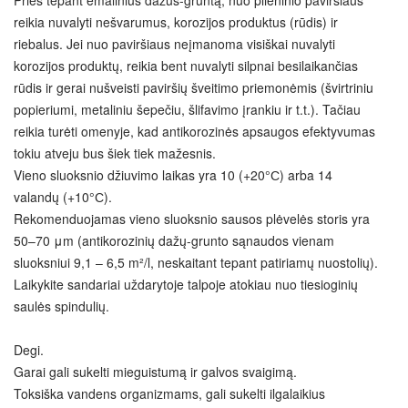
reikia nuvalyti nešvarumus, korozijos produktus (rūdis) ir
riebalus. Jei nuo paviršiaus neįmanoma visiškai nuvalyti
korozijos produktų, reikia bent nuvalyti silpnai besilaikančias
rūdis ir gerai nušveisti paviršių šveitimo priemonėmis (švirtriniu
popieriumi, metaliniu šepečiu, šlifavimo įrankiu ir t.t.). Tačiau
reikia turėti omenyje, kad antikorozinės apsaugos efektyvumas
tokiu atveju bus šiek tiek mažesnis.
Vieno sluoksnio džiuvimo laikas yra 10 (+20°С) arba 14
valandų (+10°С).
Rekomenduojamas vieno sluoksnio sausos plėvelės storis yra
50–70 μm (antikorozinių dažų-grunto sąnaudos vienam
sluoksniui 9,1 – 6,5 m²/l, neskaitant tepant patiriamų nuostolių).
Laikykite sandariai uždarytoje talpoje atokiau nuo tiesioginių
saulės spindulių.
Degi.
Garai gali sukelti mieguistumą ir galvos svaigimą.
Toksiška vandens organizmams, gali sukelti ilgalaikius