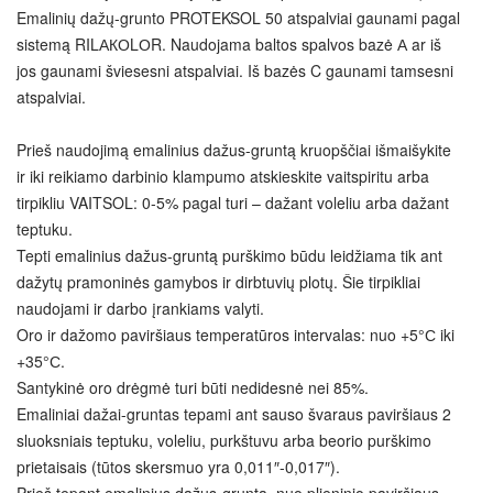
Emalinių dažų-grunto PROTEKSOL 50 atspalviai gaunami pagal
sistemą RILАКОLОR. Naudojama baltos spalvos bazė А ar iš
jos gaunami šviesesni atspalviai. Iš bazės C gaunami tamsesni
atspalviai.
Prieš naudojimą emalinius dažus-gruntą kruopščiai išmaišykite
ir iki reikiamo darbinio klampumo atskieskite vaitspiritu arba
tirpikliu VAITSOL: 0-5% pagal turi – dažant voleliu arba dažant
teptuku.
Tepti emalinius dažus-gruntą purškimo būdu leidžiama tik ant
dažytų pramoninės gamybos ir dirbtuvių plotų. Šie tirpikliai
naudojami ir darbo įrankiams valyti.
Oro ir dažomo paviršiaus temperatūros intervalas: nuo +5°С iki
+35°С.
Santykinė oro drėgmė turi būti nedidesnė nei 85%.
Emaliniai dažai-gruntas tepami ant sauso švaraus paviršiaus 2
sluoksniais teptuku, voleliu, purkštuvu arba beorio purškimo
prietaisais (tūtos skersmuo yra 0,011″-0,017″).
Prieš tepant emalinius dažus-gruntą, nuo plieninio paviršiaus