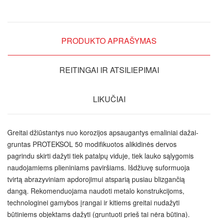
PRODUKTO APRAŠYMAS
REITINGAI IR ATSILIEPIMAI
LIKUČIAI
Greitai džiūstantys nuo korozijos apsaugantys emaliniai dažai-
gruntas PROTEKSOL 50 modifikuotos alikidinės dervos
pagrindu skirti dažyti tiek patalpų viduje, tiek lauko sąlygomis
naudojamiems plieniniams paviršiams. Išdžiuvę suformuoja
tvirtą abrazyviniam apdorojimui atsparią pusiau blizgančią
dangą. Rekomenduojama naudoti metalo konstrukcijoms,
technologinei gamybos įrangai ir kitiems greitai nudažyti
būtiniems objektams dažyti (gruntuoti prieš tai nėra būtina).