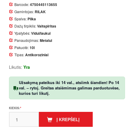
Barcode:
4750445113655
Gamintojas:
RILAK
Spalva:
Pilka
Dažų tirpiklis:
Vaitspiritas
Ypatybės:
Vidui/laukui
Panaudojimas:
Metalui
Pakuotė:
10l
Tipas:
Antikoroziniai
Likutis:
Yra
Užsakymą pateikus iki 14 val., atsiimk šiandien! Po 14
val. – rytoj. Greitas atsiėmimas galimas parduotuvėse,
kurios turi likutį.
KIEKIS:
Į KREPŠELĮ