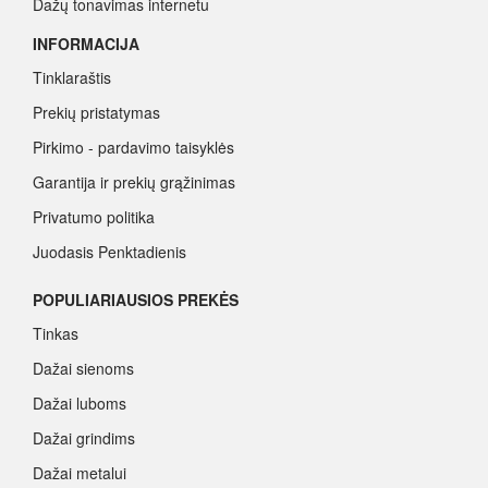
Dažų tonavimas internetu
INFORMACIJA
Tinklaraštis
Prekių pristatymas
Pirkimo - pardavimo taisyklės
Garantija ir prekių grąžinimas
Privatumo politika
Juodasis Penktadienis
Spalvų paletė
POPULIARIAUSIOS PREKĖS
Pirk Sadolin Professional, rink taškus ir atsiimk prizą
Tinkas
Dažai sienoms
Dažai luboms
Dažai grindims
Dažai metalui