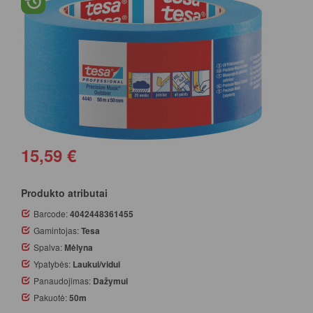
15,59 €
Produkto atributai
Barcode:
4042448361455
Gamintojas:
Tesa
Spalva:
Mėlyna
Ypatybės:
Laukui/vidui
Panaudojimas:
Dažymui
Pakuotė:
50m