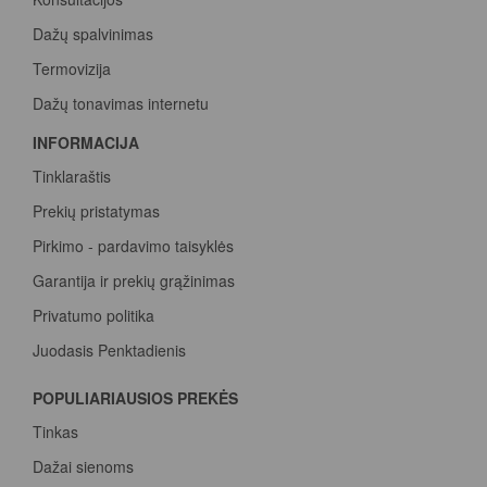
Dažų spalvinimas
Termovizija
Dažų tonavimas internetu
INFORMACIJA
Tinklaraštis
Prekių pristatymas
Pirkimo - pardavimo taisyklės
Garantija ir prekių grąžinimas
Privatumo politika
Juodasis Penktadienis
Spalvų paletė
POPULIARIAUSIOS PREKĖS
Pirk Sadolin Professional, rink taškus ir atsiimk prizą
Tinkas
Dažai sienoms