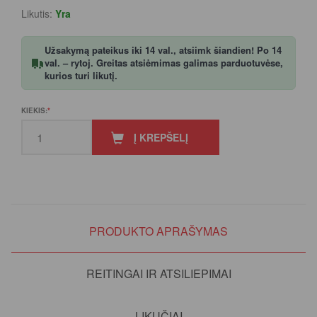
Likutis:
Yra
Užsakymą pateikus iki 14 val., atsiimk šiandien! Po 14
val. – rytoj. Greitas atsiėmimas galimas parduotuvėse,
kurios turi likutį.
KIEKIS:
Į KREPŠELĮ
PRODUKTO APRAŠYMAS
REITINGAI IR ATSILIEPIMAI
LIKUČIAI