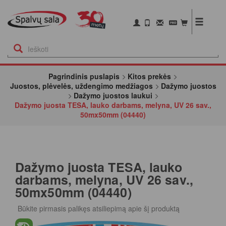
Pagrindinis puslapis
Kitos prekės
Juostos, plėvelės, uždengimo medžiagos
Dažymo juostos
Dažymo juostos laukui
Dažymo juosta TESA, lauko darbams, melyna, UV 26 sav.,
50mx50mm (04440)
Dažymo juosta TESA, lauko
darbams, melyna, UV 26 sav.,
50mx50mm (04440)
Būkite pirmasis palikęs atsiliepimą apie šį produktą