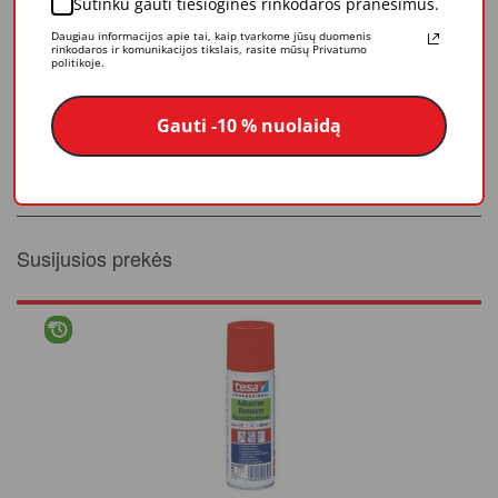
Pagrindo medžiaga - lygus popierius
Sutinku gauti tiesioginės rinkodaros pranešimus.
Bendras storis - 110 µm
Daugiau informacijos apie tai, kaip tvarkome jūsų duomenis
rinkodaros ir komunikacijos tikslais, rasite mūsų Privatumo
Klijų tipas - akrilas
politikoje.
Sukibimas su plienu - 1.8 N/cm
Pailgėjimas trūkimo vietoje - 5 %
Gauti -10 % nuolaidą
Atsparumas tempimui - 35 N/cm
Atsparumas UV - 26 savaitės
Susijusios prekės