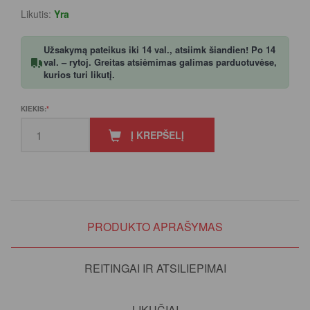
Likutis:
Yra
Užsakymą pateikus iki 14 val., atsiimk šiandien! Po 14
val. – rytoj. Greitas atsiėmimas galimas parduotuvėse,
kurios turi likutį.
KIEKIS:
Į KREPŠELĮ
PRODUKTO APRAŠYMAS
REITINGAI IR ATSILIEPIMAI
LIKUČIAI