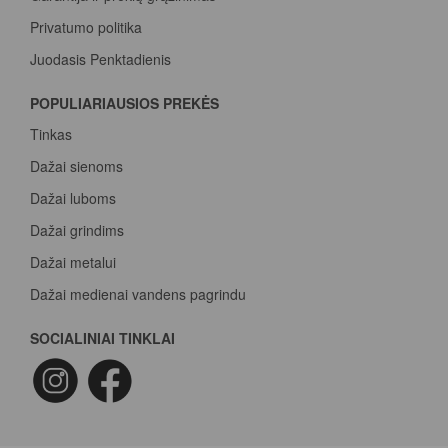
Privatumo politika
Juodasis Penktadienis
Spalvų paletė
POPULIARIAUSIOS PREKĖS
Pirk Sadolin Professional, rink taškus ir atsiimk prizą
Tinkas
Dažai sienoms
Dažai luboms
Dažai grindims
Dažai metalui
Dažai medienai vandens pagrindu
Beicas medienai
SOCIALINIAI TINKLAI
Dažai betonui
Dažymo voleliai
Epoksidiniai dažai