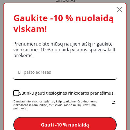
Gaukite -10 % nuolaidą
tesa® 51023 yra smulkiai krepuota popierinė apsauginė
viskam!
dažymo juosta su natūralaus kaučiuko klijais. Tinka bendros
paskirties dažymo darbams: paviršiaus apsaugojimui,
prilaikymui, sandarinimui, lengvų daiktų tvirtinimui,.
Prenumeruokite mūsų naujienlaiškį ir gaukite
vienkartinę -10 % nuolaidą visoms spalvusala.lt
Techninės savybės:
prekėms.
Pagrindo medžiaga - šiek tiek krepuotas popierius
Bendras storis - 125 µm
Klijų tipas - natūralus kaučiukas
Sukibimas su plienu - 3 N/cm
Pailgėjimas trūkimo vietoje - 10 %
Sutinku gauti tiesioginės rinkodaros pranešimus.
Atsparumas tempimui - 33 N/cm
Daugiau informacijos apie tai, kaip tvarkome jūsų duomenis
rinkodaros ir komunikacijos tikslais, rasite mūsų Privatumo
politikoje.
Susijusios prekės
Gauti -10 % nuolaidą