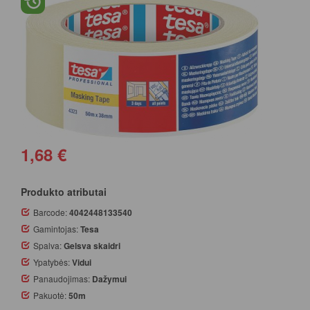
1,68 €
Produkto atributai
Barcode:
4042448133540
Gamintojas:
Tesa
Spalva:
Gelsva skaidri
Ypatybės:
Vidui
Panaudojimas:
Dažymui
Pakuotė:
50m