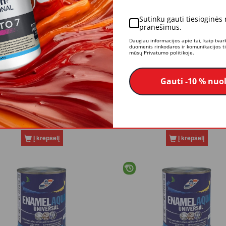
Sutinku gauti tiesioginės
pranešimus.
Daugiau informacijos apie tai, kaip tva
duomenis rinkodaros ir komunikacijos tik
mūsų Privatumo politikoje.
Gauti -10 % nuo
 Rilak AKVATOP, perlo
Dažai RILAK AKVATOP, p
baltumo, 0.9l
baltumo, 3.6l
8,10 €
27,87 €
Į krepšelį
Į krepšelį