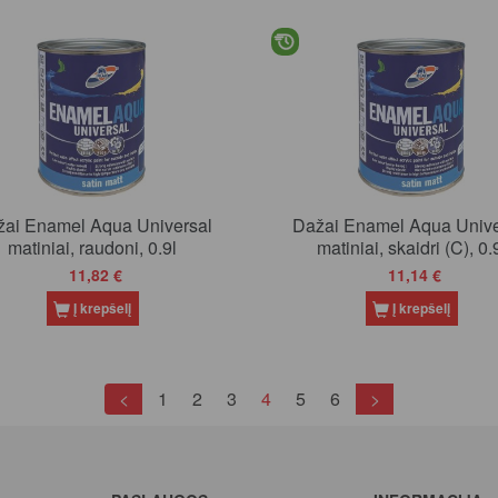
ai Enamel Aqua Universal
Dažai Enamel Aqua Unive
matiniai, raudoni, 0.9l
matiniai, skaidri (C), 0.
11,82 €
11,14 €
Į krepšelį
Į krepšelį
(current)
<
1
2
3
4
5
6
>