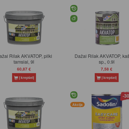
ažai Rilak AKVATOP, pilki
Dažai Rilak AKVATOP, ka
tamsiai, 9l
sp., 0.9l
60,87 €
7,58 €
Į krepšelį
Į krepšelį
-3
Akcija