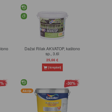
štono
Dažai Rilak AKVATOP, kaštono
sp., 3.6l
25,66 €
Į krepšelį
0%
-30%
Akcija