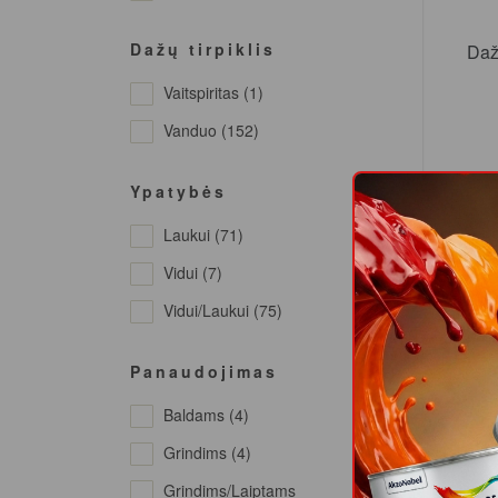
Kaštonas (2)
Kaštono (3)
Dažų tirpiklis
Daž
Mėlyna (2)
Vaitspiritas (1)
Perlo Baltumo (3)
Vanduo (152)
Pilka (8)
Pilka Tamsiai (3)
Ypatybės
Raudona (2)
Laukui (71)
Akcija
Raudonai Ruda (5)
Vidui (7)
Ruda (4)
Vidui/laukui (75)
Ruda Tamsiai (3)
Panaudojimas
Sidabro Pilka (1)
Wo
Baldams (4)
Tamsiai Ruda (2)
Grindims (4)
Tamsiai Žalia (2)
Grindims/laiptams
Žalia (3)