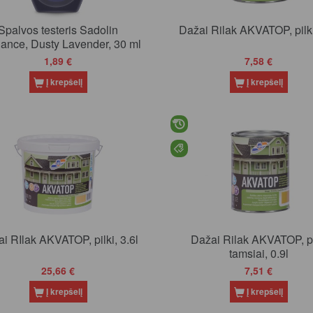
Spalvos testeris Sadolin
Dažai Rilak AKVATOP, pilki
ance, Dusty Lavender, 30 ml
1,89 €
7,58 €
Į krepšelį
Į krepšelį
Dažai RIlak AKVATOP, pilki, 3.6l
Dažai Rilak AKVATOP, pi
tamsiai, 0.9l
25,66 €
7,51 €
Į krepšelį
Į krepšelį