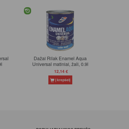
rsal
Dažai Rilak Enamel Aqua
9l
Universal matiniai, žali, 0.9l
12,14 €
Į krepšelį