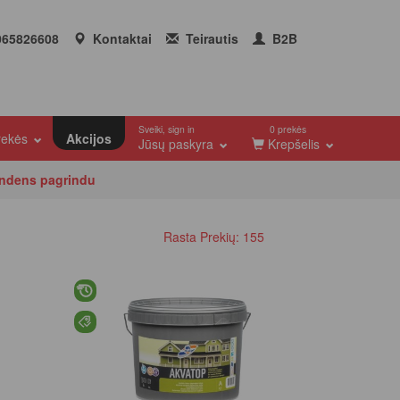
65826608
Kontaktai
Teirautis
B2B
Sveiki, sign in
0 prekės
prekės
Akcijos
Jūsų paskyra
Krepšelis
andens pagrindu
Rasta Prekių: 155