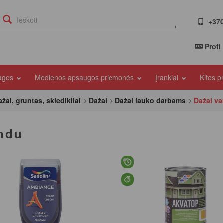
+370
Profi
iagos
Medienos apsaugos priemonės
Įrankiai
Kitos 
žai, gruntas, skiedikliai
Dažai
Dažai lauko darbams
Dažai v
indu