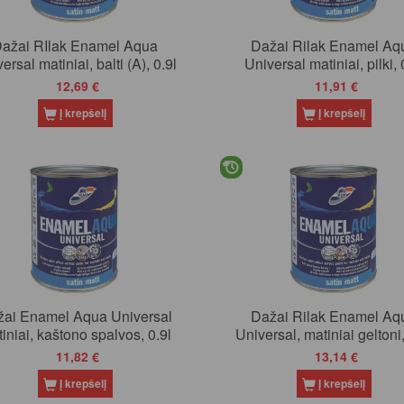
ažai RIlak Enamel Aqua
Dažai Rilak Enamel Aq
ersal matiniai, balti (A), 0.9l
Universal matiniai, pilki, 
12,69 €
11,91 €
Į krepšelį
Į krepšelį
ai Enamel Aqua Universal
Dažai Rilak Enamel Aq
iniai, kaštono spalvos, 0.9l
Universal, matiniai geltoni,
11,82 €
13,14 €
Į krepšelį
Į krepšelį