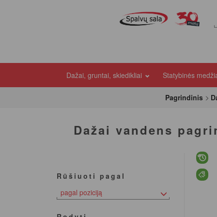
Dažai, gruntai, skiedikliai
Statybinės medž
Pagrindinis
Da
Dažai vandens pagr
Rūšiuoti pagal
pagal poziciją
Rodyti