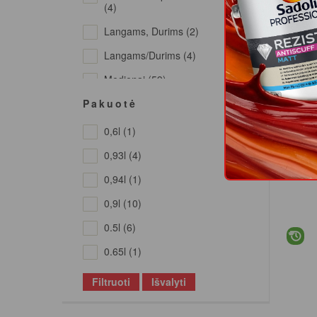
(4)
Žalia Tamsiai (1)
Langams, Durims (2)
Langams/durims (4)
Medienai (59)
Pakuotė
Medienai Ir Metalui
(5)
0,6l (1)
Dažai
Metalui (15)
0,93l (4)
Mineraliniams
Paviršiams (17)
0,94l (1)
Sienoms (2)
0,9l (10)
Sienų Plytelėms (4)
0.5l (6)
Universali (31)
0.65l (1)
0.7l (10)
Filtruoti
Išvalyti
0.9l (18)