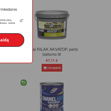
 rinkodaros
rkome jūsų
slais, rasite
laidą
erlo
Dažai RILAK AKVATOP, perlo
baltumo 9l
67,11 €
Į krepšelį