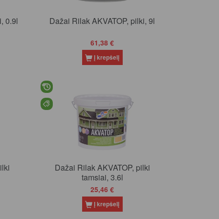
, 0.9l
Dažai Rilak AKVATOP, pilki, 9l
61,38 €
Į krepšelį
lki
Dažai Rilak AKVATOP, pilki
tamsiai, 3.6l
25,46 €
Į krepšelį