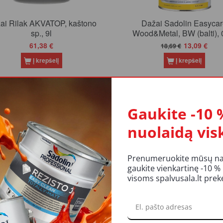
ai Rilak AKVATOP, kaštono
Dažai Sadolin Easyca
sp., 9l
Wood&Metal, BW (balti), 0
61,38 €
13,09 €
18,69 €
Į krepšelį
Į krepšelį
-30%
-3
Akcija
Gaukite -10 
nuolaidą vis
Prenumeruokite mūsų nauj
gaukite vienkartinę -10 %
Dažai Sadolin EasyCare
Dažai Sadolin Easyca
visoms spalvusala.lt pre
od&Metal, BW (balti), 4.7l
Wood&Metal, BC (tonuoja
0.65l
60,80 €
13,09 €
86,85 €
18,69 €
Į krepšelį
Į krepšelį