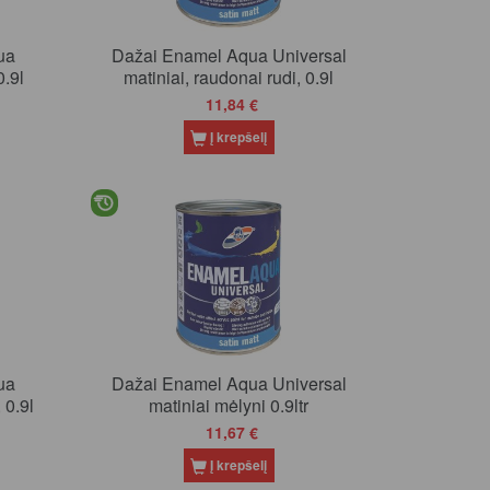
ua
Dažai Enamel Aqua Universal
0.9l
matiniai, raudonai rudi, 0.9l
11,84 €
Į krepšelį
ua
Dažai Enamel Aqua Universal
 0.9l
matiniai mėlyni 0.9ltr
11,67 €
Į krepšelį