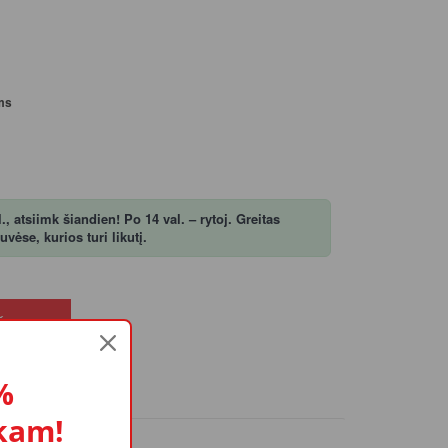
ms
, atsiimk šiandien! Po 14 val. – rytoj. Greitas
ėse, kurios turi likutį.
ŠELĮ
%
kam!