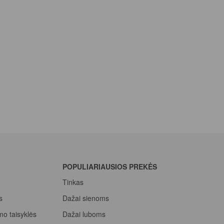
POPULIARIAUSIOS PREKĖS
Tinkas
s
Dažai sienoms
mo taisyklės
Dažai luboms