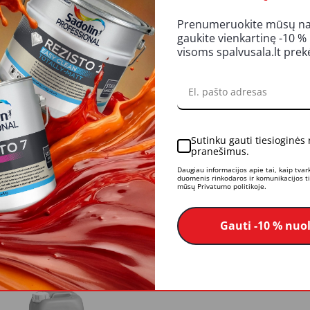
UKTO APRAŠYMAS
REITINGAI IR ATSILIEPIMAI
LI
Prenumeruokite mūsų nauj
gaukite vienkartinę -10 %
irta hidroizoliuoti vertikalius ir horizontalius paviršius, tokius,kaip pam
visoms spalvusala.lt pre
 klasės hidroizoliacijai. Tepama kryžmai sluoksniuojant 2 - 3 kartus. Ypač
3 – 5 dienos. Dirbant žemose temperatūrose stingimo laikas ilgėja.
Sutinku gauti tiesioginės
pranešimus.
Daugiau informacijos apie tai, kaip tva
duomenis rinkodaros ir komunikacijos tik
 reakciją.
mūsų Privatumo politikoje.
Gauti -10 % nuo