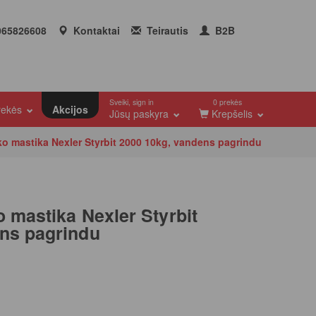
65826608
Kontaktai
Teirautis
B2B
Sveiki, sign in
0 prekės
prekės
Akcijos
Jūsų paskyra
Krepšelis
ko mastika Nexler Styrbit 2000 10kg, vandens pagrindu
 mastika Nexler Styrbit
ns pagrindu