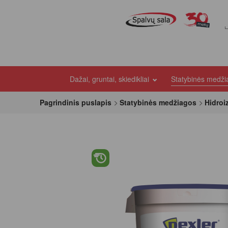
Dažai, gruntai, skiedikliai
Statybinės medž
Pagrindinis puslapis
Statybinės medžiagos
Hidroi