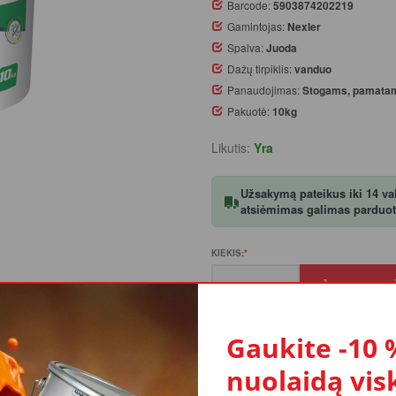
Barcode:
5903874202219
Gamintojas:
Nexler
Spalva:
Juoda
Dažų tirpiklis:
vanduo
Panaudojimas:
Stogams, pamata
Pakuotė:
10kg
Likutis:
Yra
Užsakymą pateikus iki 14 val.
atsiėmimas galimas parduotuv
KIEKIS:
Į KREP
Gaukite -10 
nuolaidą vis