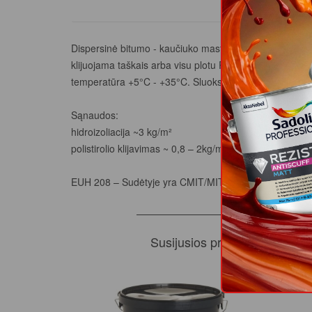
PROD
Dispersinė bitumo - kaučiuko mastika vandens pagrindu. Sk
klijuojama taškais arba visu plotu Priskiriama vidutinės
temperatūra +5°C - +35°C. Sluoksnio džiūvimo trukmė: 
Sąnaudos:
hidroizoliacija ~3 kg/m²
polistirolio klijavimas ~ 0,8 – 2kg/m²
EUH 208 – Sudėtyje yra CMIT/MIT. Gali sukelti alerginę
Susijusios prekės