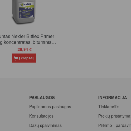
ntas Nexler Bitflex Primer
g koncentratas, bituminis,
vandens pagrindu
28,94 €
Į krepšelį
PASLAUGOS
INFORMACIJA
Papildomos paslaugos
Tinklaraštis
Konsultacijos
Prekių pristatyma
Dažų spalvinimas
Pirkimo - pardavi