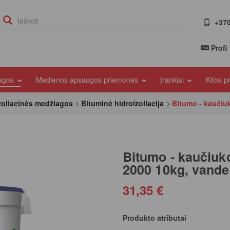
+370
Profi
iagos
Medienos apsaugos priemonės
Įrankiai
Kitos 
zoliacinės medžiagos
Bituminė hidroizoliacija
Bitumo - kaučiu
Bitumo - kaučiuko
2000 10kg, vande
31,35 €
Produkto atributai