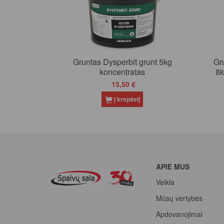
Gruntas Dysperbit grunt 5kg
Gru
koncentratas
8k
15,50 €
Į krepšelį
APIE MUS
Veikla
Mūsų vertybės
Apdovanojimai