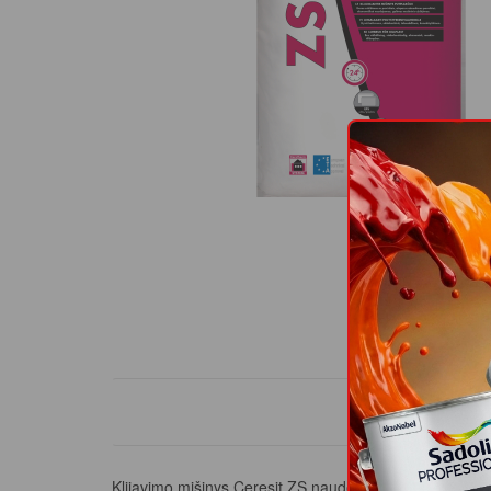
PROD
Klijavimo mišinys Ceresit ZS naudojamas polistireninio 