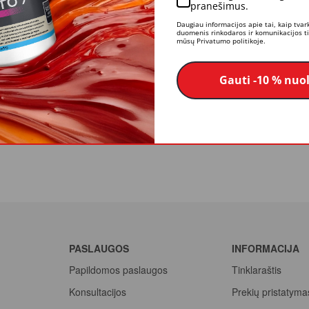
pranešimus.
tatomiems privatiems pastatams šiltinti ir šiluminei pastatų renovacijai 
Daugiau informacijos apie tai, kaip tva
duomenis rinkodaros ir komunikacijos tik
mūsų Privatumo politikoje.
Gauti -10 % nuo
PASLAUGOS
INFORMACIJA
Papildomos paslaugos
Tinklaraštis
Konsultacijos
Prekių pristatyma