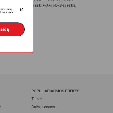
atlikti. Šiuo mišiniu priklijuotas plokštes reikia
rkome jūsų
slais, rasite
laidą
POPULIARIAUSIOS PREKĖS
Tinkas
s
Dažai sienoms