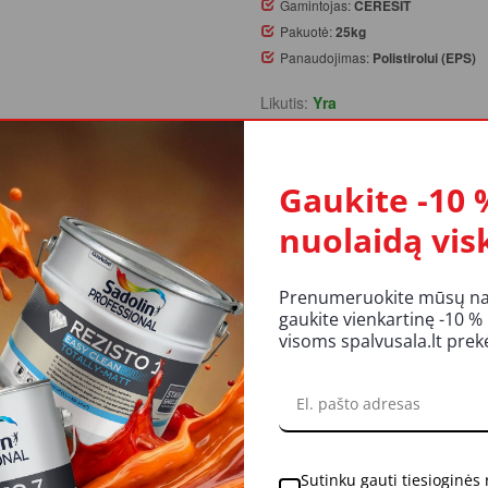
Gamintojas:
CERESIT
Pakuotė:
25kg
Panaudojimas:
Polistirolui (EPS)
Likutis:
Yra
Užsakymą pateikus iki 14 val.
atsiėmimas galimas parduotuv
Gaukite -10 
nuolaidą vis
KIEKIS:
Į KREP
Prenumeruokite mūsų nauj
gaukite vienkartinę -10 %
visoms spalvusala.lt pre
UKTO APRAŠYMAS
REITINGAI IR ATSILIEPIMAI
LI
Sutinku gauti tiesioginės
putplasčio plokštėms tvirtinti ir rekomenduojamas naudoti pagal besiūlę i