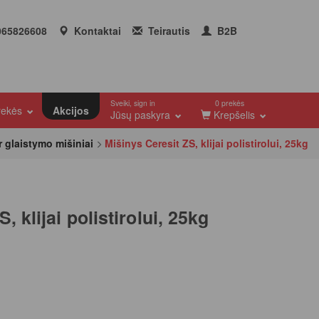
65826608
Kontaktai
Teirautis
B2B
Sveiki, sign in
0 prekės
prekės
Akcijos
Jūsų paskyra
Krepšelis
r glaistymo mišiniai
Mišinys Ceresit ZS, klijai polistirolui, 25kg
, klijai polistirolui, 25kg