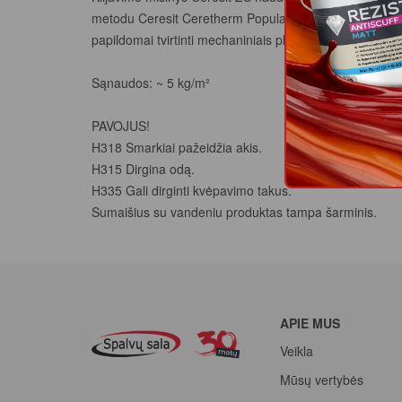
metodu Ceresit Ceretherm Popular sistemą. Tinka naujai s
papildomai tvirtinti mechaniniais plastikiniais kaiščiais.
Sąnaudos: ~ 5 kg/m²
PAVOJUS!
H318 Smarkiai pažeidžia akis.
H315 Dirgina odą.
H335 Gali dirginti kvėpavimo takus.
Sumaišius su vandeniu produktas tampa šarminis.
APIE MUS
Veikla
Mūsų vertybės