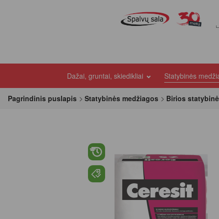
Dažai, gruntai, skiedikliai
Statybinės medž
Pagrindinis puslapis
Statybinės medžiagos
Birios statybin