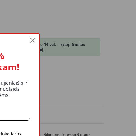
, atsiimk šiandien! Po 14 val. – rytoj. Greitas
ėse, kurios turi likutį.
%
kam!
ŠELĮ
ienlaiškį ir
 nuolaidą
kėms.
KUČIAI
 rinkodaros
šorinių pastatų sienų šiltinimo „lengvai šlapiu“