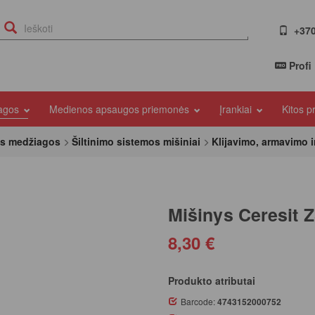
+370
Profi
iagos
Medienos apsaugos priemonės
Įrankiai
Kitos 
ės medžiagos
Šiltinimo sistemos mišiniai
Klijavimo, armavimo i
Mišinys Ceresit ZS
8,30 €
Produkto atributai
Barcode:
4743152000752