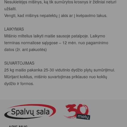
Nesukietėjęs mišinys, ką tik sumūrytos krosnys ir židiniai neturi
užšalti.
Vengti, kad mišinys nepatektų į akis ar į kvėpavimo takus.
LAIKYMAS
Mišinio miltelius laikyti maiše sausoje patalpoje. Laikymo
terminas normaliose sąlygose – 12 mėn. nuo pagaminimo
datos (žr. ant pakuotės)
SUVARTOJIMAS
25 kg maišo pakanka 25-30 vidutinio dydžio plytų sumūrijimui.
Mūrijant koklius, mišinio suvartojimas priklauso nuo koklių
dydžio ir formos.
APIE MUS