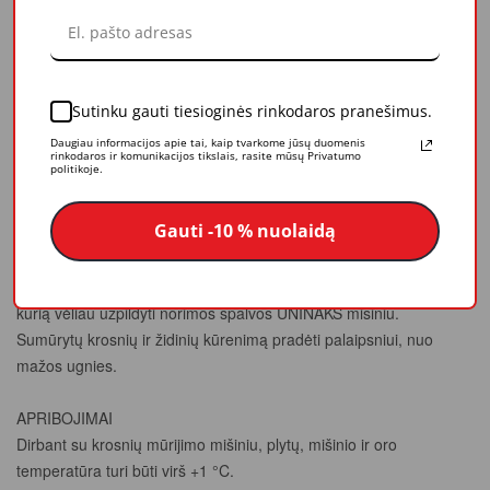
Reikiamą miltelių kiekį įberti į maišytuvą arba maišymui skirtą
indą. Įpilti 24-26 % vandens (6-6,5 litrų vandens 25 kg maišui).
Gerai mechaniškai arba rankomis išmaišyti, kol visas mišinys
sušlaps. Leisti mišiniui 10-15 minučių pastovėti, po to vėl
Sutinku gauti tiesioginės rinkodaros pranešimus.
išmaišyti. Paruoštą mišinį galima naudoti 3 valandas.
Daugiau informacijos apie tai, kaip tvarkome jūsų duomenis
rinkodaros ir komunikacijos tikslais, rasite mūsų Privatumo
politikoje.
DARBŲ SU MOLINĖMIS PLYTOMIS ATLIKIMO PATARIMAI
Mūrijant degtas molines plytas mišinio sluoksnio storis
Gauti -10 % nuolaidą
normaliomis sąlygomis 8-10 cm.Sumūrytų plytų siūles
rekomenduojama rievėti.
Norint spalvinių plyšių, reikia tarp plytų palikti 10 mm gylio siūlę,
kurią vėliau užpildyti norimos spalvos UNINAKS mišiniu.
Sumūrytų krosnių ir židinių kūrenimą pradėti palaipsniui, nuo
mažos ugnies.
APRIBOJIMAI
Dirbant su krosnių mūrijimo mišiniu, plytų, mišinio ir oro
temperatūra turi būti virš +1 °C.