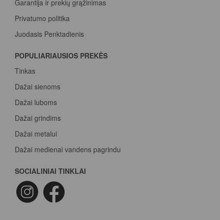
Garantija ir prekių grąžinimas
Privatumo politika
Juodasis Penktadienis
Spalvų paletė
POPULIARIAUSIOS PREKĖS
Pirk Sadolin Professional, rink taškus ir atsiimk prizą
Tinkas
Dažai sienoms
Dažai luboms
Dažai grindims
Dažai metalui
Dažai medienai vandens pagrindu
Beicas medienai
SOCIALINIAI TINKLAI
Dažai betonui
Dažymo voleliai
Epoksidiniai dažai