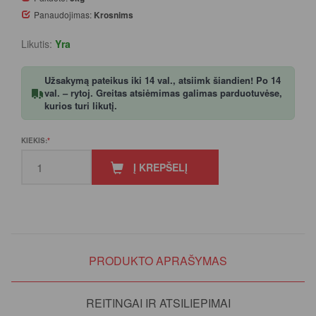
Panaudojimas:
Krosnims
Likutis:
Yra
Užsakymą pateikus iki 14 val., atsiimk šiandien! Po 14
val. – rytoj. Greitas atsiėmimas galimas parduotuvėse,
kurios turi likutį.
KIEKIS:
Į KREPŠELĮ
PRODUKTO APRAŠYMAS
REITINGAI IR ATSILIEPIMAI