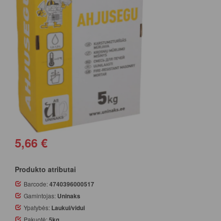
5,66 €
Produkto atributai
Barcode:
4740396000517
Gamintojas:
Uninaks
Ypatybės:
Laukui/vidui
Pakuotė:
5kg