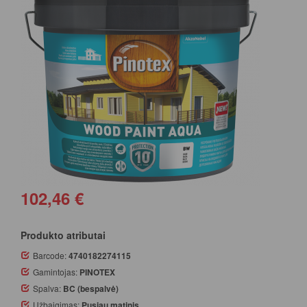
102,46 €
Produkto atributai
Barcode:
4740182274115
Gamintojas:
PINOTEX
Spalva:
BC (bespalvė)
Užbaigimas:
Pusiau matinis