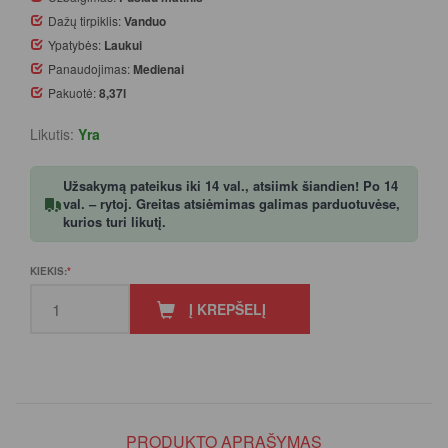
Dažų tirpiklis:
Vanduo
Ypatybės:
Laukui
Panaudojimas:
Medienai
Pakuotė:
8,37l
Likutis:
Yra
Užsakymą pateikus iki 14 val., atsiimk šiandien! Po 14
val. – rytoj. Greitas atsiėmimas galimas parduotuvėse,
kurios turi likutį.
KIEKIS:
Į KREPŠELĮ
PRODUKTO APRAŠYMAS