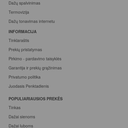
Dažų spalvinimas
Termovizija
Dažų tonavimas internetu
INFORMACIJA
Tinklaraštis
Prekių pristatymas
Pirkimo - pardavimo taisyklės
Garantija ir prekių grąžinimas
Privatumo politika
Juodasis Penktadienis
Spalvų paletė
POPULIARIAUSIOS PREKĖS
Pirk Sadolin Professional, rink taškus ir atsiimk prizą
Tinkas
Dažai sienoms
Dažai luboms