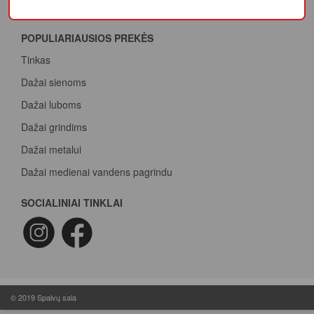
Juodasis Penktadienis
Spalvų paletė
POPULIARIAUSIOS PREKĖS
Pirk Sadolin Professional, rink taškus ir atsiimk prizą
Tinkas
Dažai sienoms
Dažai luboms
Dažai grindims
Dažai metalui
Dažai medienai vandens pagrindu
Beicas medienai
SOCIALINIAI TINKLAI
Dažai betonui
Dažymo voleliai
Epoksidiniai dažai
Epoksidinė danga
© 2019 Spalvų sala
Butilinė juosta