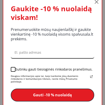
Mūsų vertybės
Gaukite -10 % nuolaidą
Apdovanojimai
viskam!
PASLAUGOS
Papildomos paslaugos
Prenumeruokite mūsų naujienlaiškį ir gaukite
Konsultacijos
vienkartinę -10 % nuolaidą visoms spalvusala.lt
prekėms.
Dažų spalvinimas
Termovizija
Dažų tonavimas internetu
INFORMACIJA
Sutinku gauti tiesioginės rinkodaros pranešimus.
Tinklaraštis
Daugiau informacijos apie tai, kaip tvarkome jūsų duomenis
Prekių pristatymas
rinkodaros ir komunikacijos tikslais, rasite mūsų Privatumo
politikoje.
Pirkimo - pardavimo taisyklės
Garantija ir prekių grąžinimas
Gauti -10 % nuolaidą
Privatumo politika