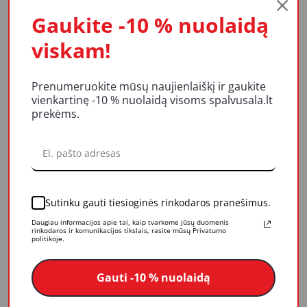
Mūsų vertybės
Gaukite -10 % nuolaidą
Apdovanojimai
viskam!
PASLAUGOS
Papildomos paslaugos
Prenumeruokite mūsų naujienlaiškį ir gaukite
Konsultacijos
vienkartinę -10 % nuolaidą visoms spalvusala.lt
prekėms.
Dažų spalvinimas
Termovizija
Dažų tonavimas internetu
INFORMACIJA
Sutinku gauti tiesioginės rinkodaros pranešimus.
Tinklaraštis
Daugiau informacijos apie tai, kaip tvarkome jūsų duomenis
Prekių pristatymas
rinkodaros ir komunikacijos tikslais, rasite mūsų Privatumo
politikoje.
Pirkimo - pardavimo taisyklės
Garantija ir prekių grąžinimas
Gauti -10 % nuolaidą
Privatumo politika