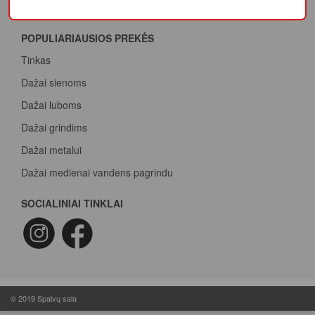
Juodasis Penktadienis
Spalvų paletė
POPULIARIAUSIOS PREKĖS
Pirk Sadolin Professional, rink taškus ir atsiimk prizą
Tinkas
Dažai sienoms
Dažai luboms
Dažai grindims
Dažai metalui
Dažai medienai vandens pagrindu
Beicas medienai
SOCIALINIAI TINKLAI
Dažai betonui
Dažymo voleliai
Epoksidiniai dažai
Epoksidinė danga
© 2019 Spalvų sala
Butilinė juosta