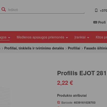
+370
Profi
iagos
Medienos apsaugos priemonės
Įrankiai
Kitos 
s
Profiliai, tinklelis ir tvirtinimo detalės
Profiliai
Fasado šiltini
Profilis EJOT 28
2,22 €
Produkto atributai
Barcode:
4039161028703