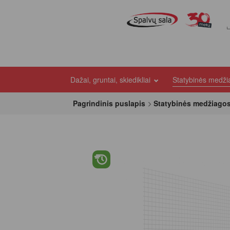
Dažai, gruntai, skiedikliai
Statybinės medž
Pagrindinis puslapis
Statybinės medžiago