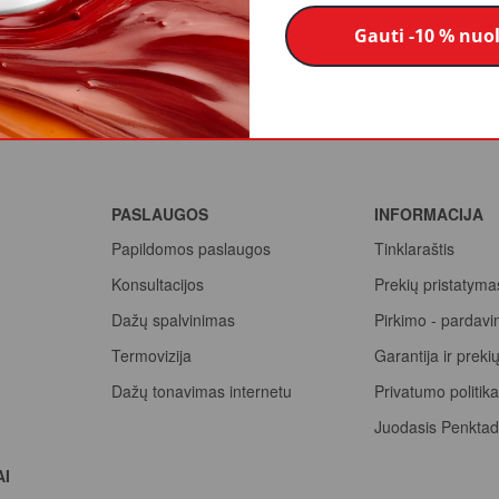
Gauti -10 % nuo
PASLAUGOS
INFORMACIJA
Papildomos paslaugos
Tinklaraštis
Konsultacijos
Prekių pristatyma
Dažų spalvinimas
Pirkimo - pardavi
Termovizija
Garantija ir prek
Dažų tonavimas internetu
Privatumo politik
Juodasis Penktad
Spalvų paletė
AI
Pirk Sadolin Profe