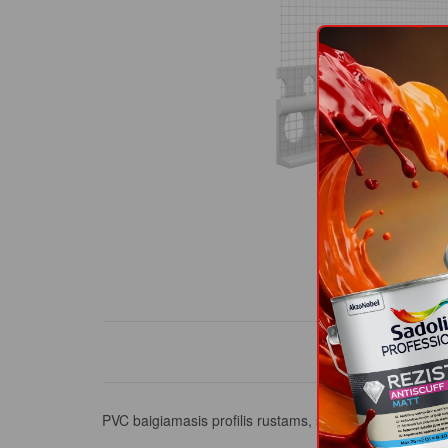
PROD
PVC baigiamasis profilis rustams, skirtingo storio bei s