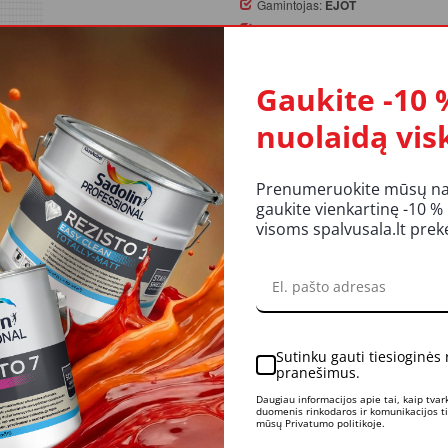
Gamintojas:
EJOT
Pakuotė:
2m
Likutis:
Yra
Gaukite -10 
Užsakymą pateikus iki 14 val.
nuolaidą vis
atsiėmimas galimas parduotuv
Prenumeruokite mūsų nauj
KIEKIS:
gaukite vienkartinę -10 %
Į KREP
visoms spalvusala.lt pre
UKTO APRAŠYMAS
REITINGAI IR ATSILIEPIMAI
LI
Sutinku gauti tiesioginės
pranešimus.
Daugiau informacijos apie tai, kaip tva
duomenis rinkodaros ir komunikacijos tik
palvos tinko suvedimui.
mūsų Privatumo politikoje.