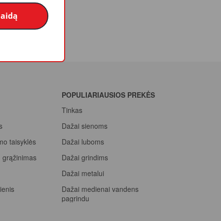
laidą
POPULIARIAUSIOS PREKĖS
Tinkas
s
Dažai sienoms
mo taisyklės
Dažai luboms
ių grąžinimas
Dažai grindims
a
Dažai metalui
ienis
Dažai medienai vandens
pagrindu
Beicas medienai
ssional, rink