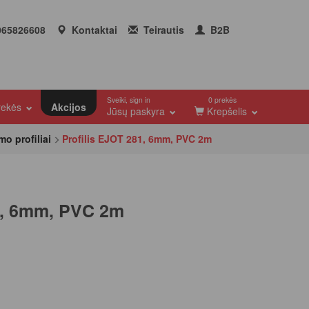
65826608
Kontaktai
Teirautis
B2B
Sveiki, sign in
0 prekės
prekės
Akcijos
Jūsų paskyra
Krepšelis
mo profiliai
Profilis EJOT 281, 6mm, PVC 2m
1, 6mm, PVC 2m