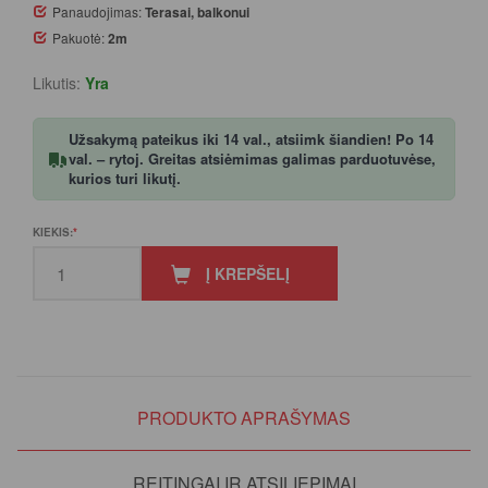
Panaudojimas:
Terasai, balkonui
Pakuotė:
2m
Likutis:
Yra
Užsakymą pateikus iki 14 val., atsiimk šiandien! Po 14
val. – rytoj. Greitas atsiėmimas galimas parduotuvėse,
kurios turi likutį.
KIEKIS:
Į KREPŠELĮ
PRODUKTO APRAŠYMAS
REITINGAI IR ATSILIEPIMAI