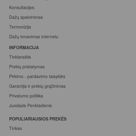
Konsultacijos
Dažų spalvinimas
Termovizija
Dažų tonavimas internetu
INFORMACIJA
Tinklaraštis
Prekių pristatymas
Pirkimo - pardavimo taisyklės
Garantija ir prekių grąžinimas
Privatumo politika
Juodasis Penktadienis
Spalvų paletė
POPULIARIAUSIOS PREKĖS
Pirk Sadolin Professional, rink taškus ir atsiimk prizą
Tinkas