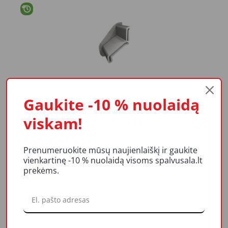
Antgaliai užbaigimui-OP30/40
Gaukite -10 % nuolaidą
7037(kairys+dešinys)
6,25 €
viskam!
Į krepšelį
Prenumeruokite mūsų naujienlaiškį ir gaukite
vienkartinę -10 % nuolaidą visoms spalvusala.lt
prekėms.