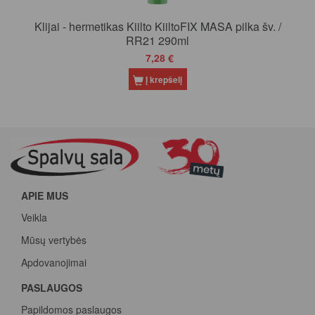
Klijai - hermetikas Kiilto KiiltoFIX MASA pilka šv. /
RR21 290ml
7,28 €
Į krepšelį
APIE MUS
Veikla
Mūsų vertybės
Apdovanojimai
PASLAUGOS
Papildomos paslaugos