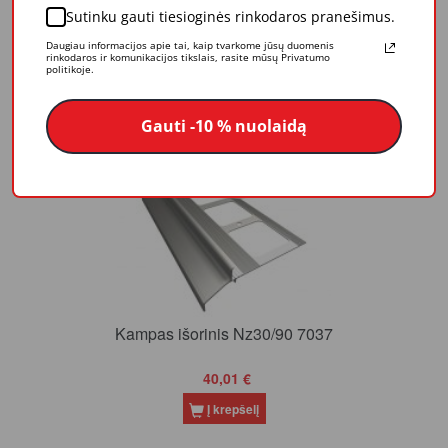
Sutinku gauti tiesioginės rinkodaros pranešimus.
Jungtis-L30/40 7037
Daugiau informacijos apie tai, kaip tvarkome jūsų duomenis
rinkodaros ir komunikacijos tikslais, rasite mūsų Privatumo
politikoje.
4,12 €
Į krepšelį
Gauti -10 % nuolaidą
Kampas išorinis Nz30/90 7037
40,01 €
Į krepšelį