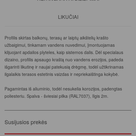
LIKUČIAI
Profilis skirtas balkonų, terasų ar laiptų aikštelių krašto
užbaigimui, tinkamam vandens nuvedimui, Įmontuojamas
klijuojant apdailos plyteles, kaip sistemos dalis. Dėl specialaus
dizaino, profilis apsaugo kraštą nuo vandens erozijos, padeda
išgarinti likutinę ir naujai patekusią drėgmę, todėl užtikrinamas
ilgalaikis terasos estetinis vaizdas ir nepriekaištinga kokybė.
Pagamintas iš aliuminio, todėl nesukelia korozijos, padengtas
poliesteriu. Spalva - šviesiai pilka (RAL7037), Ilgis 2m.
Susijusios prekės