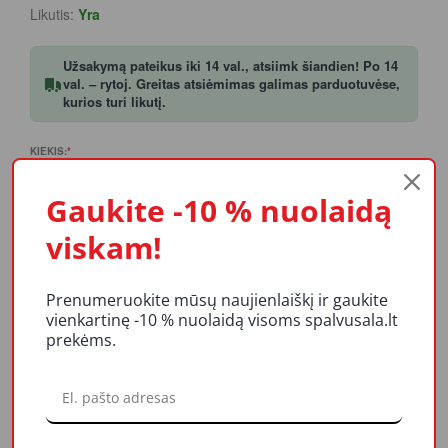
Likutis:
Yra
Užsakymą pateikus iki 14 val., atsiimk šiandien! Po 14
val. – rytoj. Greitas atsiėmimas galimas parduotuvėse,
kurios turi likutį.
KIEKIS:
Į KREPŠELĮ
Gaukite -10 % nuolaidą
viskam!
Prenumeruokite mūsų naujienlaiškį ir gaukite
vienkartinę -10 % nuolaidą visoms spalvusala.lt
PRODUKTO APRAŠYMAS
prekėms.
REITINGAI IR ATSILIEPIMAI
LIKUČIAI