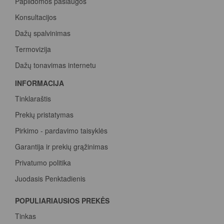
Papildomos paslaugos
Konsultacijos
Dažų spalvinimas
Termovizija
Dažų tonavimas internetu
INFORMACIJA
Tinklaraštis
Prekių pristatymas
Pirkimo - pardavimo taisyklės
Garantija ir prekių grąžinimas
Privatumo politika
Juodasis Penktadienis
Spalvų paletė
POPULIARIAUSIOS PREKĖS
Pirk Sadolin Professional, rink taškus ir atsiimk prizą
Tinkas