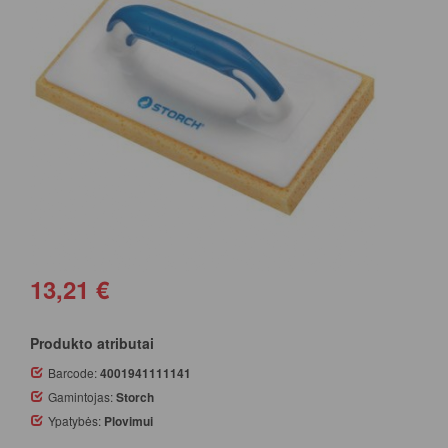
13,21 €
Produkto atributai
Barcode:
4001941111141
Gamintojas:
Storch
Ypatybės:
Plovimui