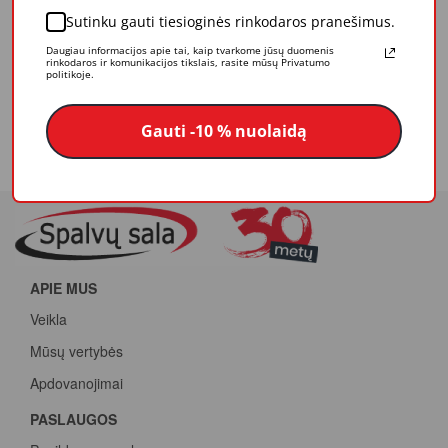
Sutinku gauti tiesioginės rinkodaros pranešimus.
Daugiau informacijos apie tai, kaip tvarkome jūsų duomenis
Trintuvė su paralonu, iedaliai tinkanti kalkių-cemento tinkams
rinkodaros ir komunikacijos tikslais, rasite mūsų Privatumo
politikoje.
apdoroti.
Gauti -10 % nuolaidą
Matmenys: 280 x 141 mm
APIE MUS
Veikla
Mūsų vertybės
Apdovanojimai
PASLAUGOS