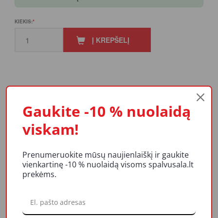
KIEKIS:
Į KREPŠELĮ
PRODUKTO APRAŠYMAS
Gaukite -10 % nuolaidą
viskam!
REITINGAI IR ATSILIEPIMAI
Prenumeruokite mūsų naujienlaiškį ir gaukite
LIKUČIAI
vienkartinę -10 % nuolaidą visoms spalvusala.lt
prekėms.
ViscoStar volelių plaušas pagamintas iš vientisų poliamido siūlų.
Labai gerai sugeria ir paskirsto dažus.