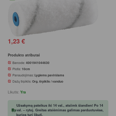
1,23 €
Produkto atributai
Barcode:
4001941044630
Plotis:
10cm
Panaudojimas:
Lygiems paviršiams
Dažų tirpiklis:
Org. tirpiklis / vanduo
Likutis:
Yra
Užsakymą pateikus iki 14 val., atsiimk šiandien! Po 14
val. – rytoj. Greitas atsiėmimas galimas parduotuvėse,
kurios turi likutį.