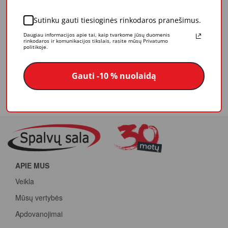
Sukelia mažai purslų.
Patvarus ir lengvai valomas.
Sutinku gauti tiesioginės rinkodaros pranešimus.
Ypač tinka klampioms medžiagoms, lakui.
Daugiau informacijos apie tai, kaip tvarkome jūsų duomenis
Naudojamas su 6 mm rankena.
rinkodaros ir komunikacijos tikslais, rasite mūsų Privatumo
politikoje.
Plotis: 10 cm
Kietos dalies diametras: 16 mm
Gauti -10 % nuolaidą
Minkštos dalies storis: 13 mm
APIE MUS
Veikla
Mūsų vertybės
Apdovanojimai