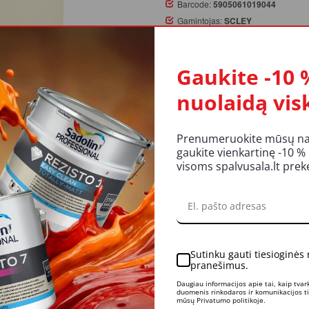
Barcode:
5905061019044
Gamintojas:
SCLEY
Tipas:
Vidui
Plotis:
25mm
Gaukite -10 
Likutis:
Yra
nuolaidą vis
Užsakymą pateikus iki 14 val.
atsiėmimas galimas parduotuv
Prenumeruokite mūsų nauj
gaukite vienkartinę -10 %
visoms spalvusala.lt pre
KIEKIS:
Į KREP
Sutinku gauti tiesioginės
pranešimus.
UKTO APRAŠYMAS
REITINGAI IR ATSILIEPIMAI
LI
Daugiau informacijos apie tai, kaip tva
duomenis rinkodaros ir komunikacijos tik
mūsų Privatumo politikoje.