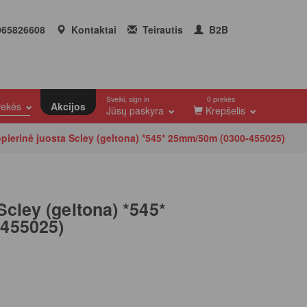
65826608
Kontaktai
Teirautis
B2B
Sveiki, sign in
0 prekės
prekės
Akcijos
Jūsų paskyra
Krepšelis
pierinė juosta Scley (geltona) *545* 25mm/50m (0300-455025)
Scley (geltona) *545*
455025)