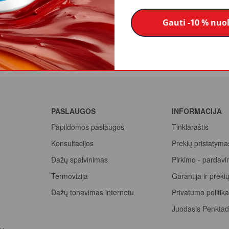
maskavimo darbams.
Gauti -10 % nuo
PASLAUGOS
INFORMACIJA
Papildomos paslaugos
Tinklaraštis
Konsultacijos
Prekių pristatyma
Dažų spalvinimas
Pirkimo - pardavi
Termovizija
Garantija ir prek
Dažų tonavimas internetu
Privatumo politik
Juodasis Penktad
Spalvų paletė