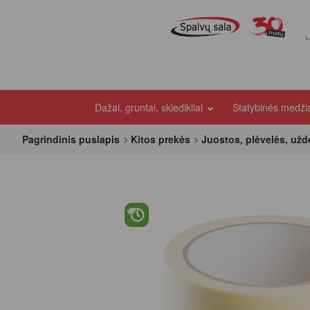
Dažai, gruntai, skiedikliai
Statybinės medž
Pagrindinis puslapis
Kitos prekės
Juostos, plėvelės, už