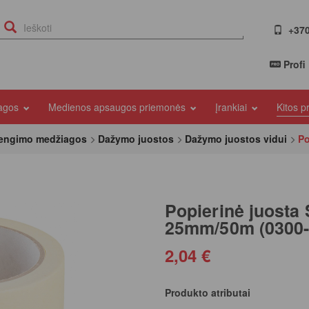
+370
Profi
iagos
Medienos apsaugos priemonės
Įrankiai
Kitos 
dengimo medžiagos
Dažymo juostos
Dažymo juostos vidui
Po
Popierinė juosta 
25mm/50m (0300-
2,04 €
Produkto atributai