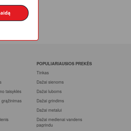
laidą
POPULIARIAUSIOS PREKĖS
Tinkas
s
Dažai sienoms
mo taisyklės
Dažai luboms
ių grąžinimas
Dažai grindims
a
Dažai metalui
ienis
Dažai medienai vandens
pagrindu