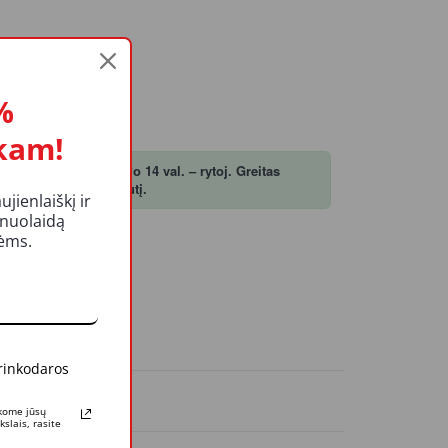
%
kam!
, atsiimk šiandien! Po 14 val. – rytoj. Greitas
ėse, kurios turi likutį.
ienlaiškį ir
 nuolaidą
kėms.
ŠELĮ
 rinkodaros
KUČIAI
rkome jūsų
slais, rasite